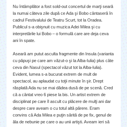
Nu întâmplător a fost sold-out concertul de marţi seară
la numai câteva zile după ce Ada şi Bobo cântaseră în
cadrul Festivalului de Teatru Scurt, tot la Oradea.
Publicul s-a obişnuit cu muzica Adei Milea şi cu
interpretările lui Bobo – o formulă care are deja ceva
ani în spate.
Aseară am putut asculta fragmente din Insula (varianta
cu păpuşi pe care am văzut-o şi la Alba-Iulia) plus câte
ceva din Nasul (spectacol văzut tot la Alba-Iulia).
Evident, lumea s-a bucurat extrem de mult de
spectacol, au aplaudat cu toţii minute în şir. Drept
răsplată Ada nu se mai dădea dusă de pe scenă. Cred
că a cântat vreo 6 piese la bis. Un artist extrem de
disciplinat pe care îl ascult cu plăcere de mulţi ani dar
despre care aveam o cu totul altă părere. Eram
convins că Ada Milea e puţin sărită de pe fix, genul de
ăla de nebunie pe care o au unii artişti. Aveam ieri să