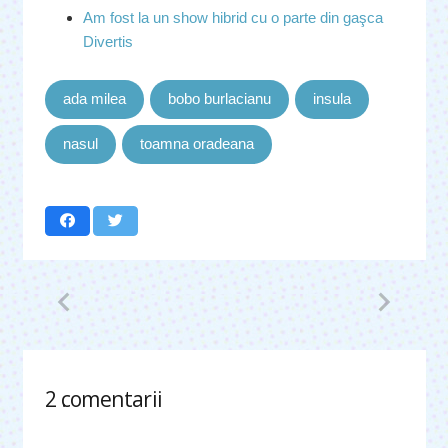
Am fost la un show hibrid cu o parte din gaşca
Divertis
ada milea
bobo burlacianu
insula
nasul
toamna oradeana
2
comentarii
.