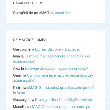
DĂ-MI UN ECLER!
Cumpără de pe eMAG cu
acest link
CE MAI ZICE LUMEA.
Gascoigne
la
L’Oreal Discovery Day 2026
Irina
la
Cum vor mai face băncile onboarding de-
acum încolo?
Alex
la
E nevoie de atâtea magazine non-stop?
Garm
la
Cum vor mai face băncile onboarding de-
acum încolo?
Pietro
la
eMAG Genius oferă gratuit o carte pe lună
în Voxa
Gascoigne
la
Brooklyn Nine-Nine (SkyShowtime)
Madalin
la
eMAG Genius oferă gratuit o carte pe