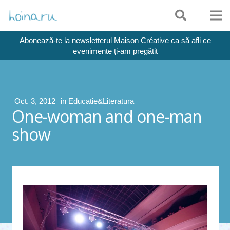
Abonează-te la newsletterul Maison Créative ca să afli ce
evenimente ți-am pregătit
Oct. 3, 2012
in
Educatie&Literatura
One-woman and one-man
show