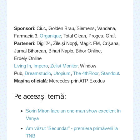
Sponsori
: Ciuc, Golden Brau, Siemens, Vandana,
Farmacia 3,
Organique
, Total Clean, Proges, Graf.
Parteneri
: Digi 24, Zile și Nopți, Magic FM, Crișana,
Jurnal Bihorean, Bihari Naplo, Bihor Online,
Erdely Online
Living In
,
Impero
,
Zelist Monitor
, Window
Pub,
Dreamstudio
,
Utopium
,
The 4thFloor
,
Standout
.
Mașina oficială
: Mercedes prin ATP Exodus
Pe aceeaşi temă:
Sorin Miron face un one-man show excelent în
Vanya
Am văzut "Secundar" - premiera primăverii la
TNB