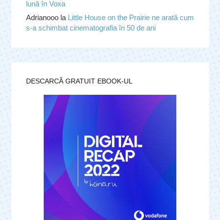
lună în Voxa
Adrianooo
la
Little House on the Prairie ne arată cum
s-a schimbat cinematografia în 50 de ani
DESCARCĂ GRATUIT EBOOK-UL