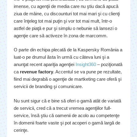
imense, cu agenţii de media care nu ştiu dacă apucă
ziua de mâine, cu discounturi tot mai mari şi cu clienţi
care înţeleg tot mai puţin şi vor tot mai mult, într-o
astfel de piaţă e pur şi simplu o nebunie să lansezi o
agenţie care să activeze în zona de marcomm.
O parte din echipa plecată de la Kaspersky România a
luat-o pe drumul ăsta în urmă cu câteva luni şi a
anunţat recent apariţia agenţiei
Insight360
– poziţionată
ca
revenue factory
. Accentul se va pune pe rezultate,
fiind mai degrabă o agenţie de martketing care oferă şi
servicii de branding şi comunicare.
Nu sunt sigur că e bine să oferi o gamă atât de variată
de servicii, cred că a trecut vremea agenţiilor full-
service, însă ştiu că oamenii de acolo au competenţe
în domenii foarte vaste şi pot acoperi o gamă largă de
cerinţe.