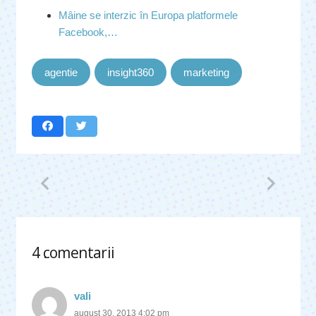
Mâine se interzic în Europa platformele
Facebook,…
agentie
insight360
marketing
4
comentarii
.
vali
august 30, 2013 4:02 pm