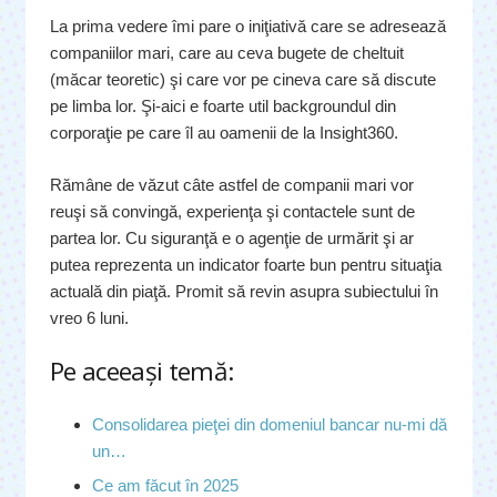
La prima vedere îmi pare o iniţiativă care se adresează
companiilor mari, care au ceva bugete de cheltuit
(măcar teoretic) şi care vor pe cineva care să discute
pe limba lor. Şi-aici e foarte util backgroundul din
corporaţie pe care îl au oamenii de la Insight360.
Rămâne de văzut câte astfel de companii mari vor
reuşi să convingă, experienţa şi contactele sunt de
partea lor. Cu siguranţă e o agenţie de urmărit şi ar
putea reprezenta un indicator foarte bun pentru situaţia
actuală din piaţă. Promit să revin asupra subiectului în
vreo 6 luni.
Pe aceeaşi temă:
Consolidarea pieţei din domeniul bancar nu-mi dă
un…
Ce am făcut în 2025