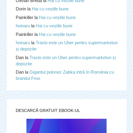
Olivian Breda
la
Hai cu veștile bune
Dorin
la
Hai cu veștile bune
Painkiller
la
Hai cu veștile bune
hoinaru
la
Hai cu veștile bune
Painkiller
la
Hai cu veștile bune
hoinaru
la
Traxlo este un Uber pentru supermarketuri
și depozite
Dan
la
Traxlo este un Uber pentru supermarketuri și
depozite
Dan
la
Gigantul polonez Zabka intră în România cu
brandul Froo
DESCARCĂ GRATUIT EBOOK-UL