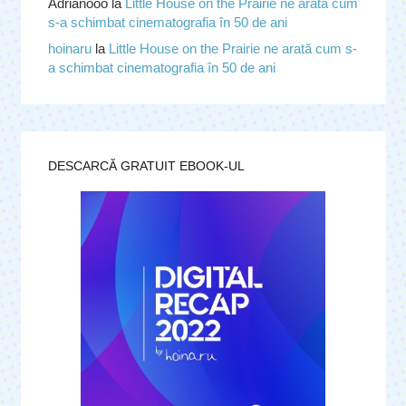
Adrianooo
la
Little House on the Prairie ne arată cum
s-a schimbat cinematografia în 50 de ani
hoinaru
la
Little House on the Prairie ne arată cum s-
a schimbat cinematografia în 50 de ani
DESCARCĂ GRATUIT EBOOK-UL