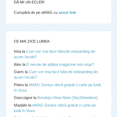
DĂ-MI UN ECLER!
Cumpără de pe eMAG cu
acest link
CE MAI ZICE LUMEA.
Irina
la
Cum vor mai face băncile onboarding de-
acum încolo?
Alex
la
E nevoie de atâtea magazine non-stop?
Garm
la
Cum vor mai face băncile onboarding de-
acum încolo?
Pietro
la
eMAG Genius oferă gratuit o carte pe lună
în Voxa
Gascoigne
la
Brooklyn Nine-Nine (SkyShowtime)
Madalin
la
eMAG Genius oferă gratuit o carte pe
lună în Voxa