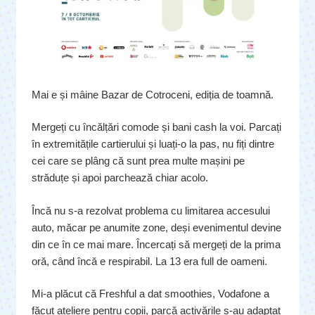
Mai e și mâine Bazar de Cotroceni, ediția de toamnă.
Mergeți cu încălțări comode și bani cash la voi. Parcați
în extremitățile cartierului și luați-o la pas, nu fiți dintre
cei care se plâng că sunt prea multe mașini pe
străduțe și apoi parchează chiar acolo.
Încă nu s-a rezolvat problema cu limitarea accesului
auto, măcar pe anumite zone, deși evenimentul devine
din ce în ce mai mare. Încercați să mergeți de la prima
oră, când încă e respirabil. La 13 era full de oameni.
Mi-a plăcut că Freshful a dat smoothies, Vodafone a
făcut ateliere pentru copii, parcă activările s-au adaptat