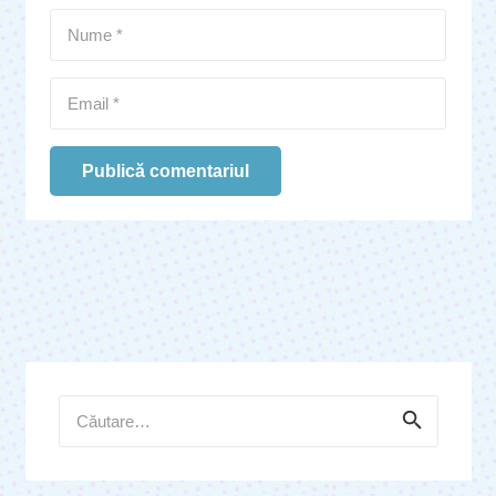
Publică comentariul
Caută
după: