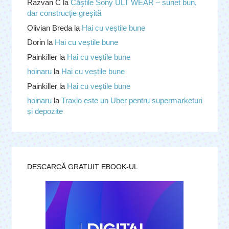
Razvan C
la
Căştile Sony ULT WEAR – sunet bun,
dar construcţie greşită
Olivian Breda
la
Hai cu veștile bune
Dorin
la
Hai cu veștile bune
Painkiller
la
Hai cu veștile bune
hoinaru
la
Hai cu veștile bune
Painkiller
la
Hai cu veștile bune
hoinaru
la
Traxlo este un Uber pentru supermarketuri
și depozite
DESCARCĂ GRATUIT EBOOK-UL