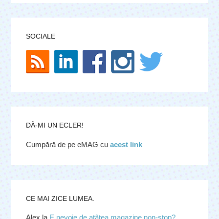
SOCIALE
DĂ-MI UN ECLER!
Cumpără de pe eMAG cu
acest link
CE MAI ZICE LUMEA.
Alex
la
E nevoie de atâtea magazine non-stop?