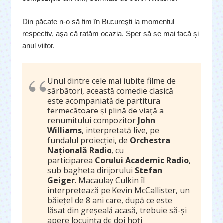
Din păcate n-o să fim în Bucureşti la momentul
respectiv, aşa că ratăm ocazia. Sper să se mai facă şi
anul viitor.
Unul dintre cele mai iubite filme de
sărbători, această comedie clasică
este acompaniată de partitura
fermecătoare și plină de viață a
renumitului compozitor
John
Williams
, interpretată live, pe
fundalul proiecției, de
Orchestra
Națională Radio
, cu
participarea
Corului Academic Radio
,
sub bagheta dirijorului
Stefan
Geiger
. Macaulay Culkin îl
interpretează pe Kevin McCallister, un
băiețel de 8 ani care, după ce este
lăsat din greșeală acasă, trebuie să-și
apere locuința de doi hoți