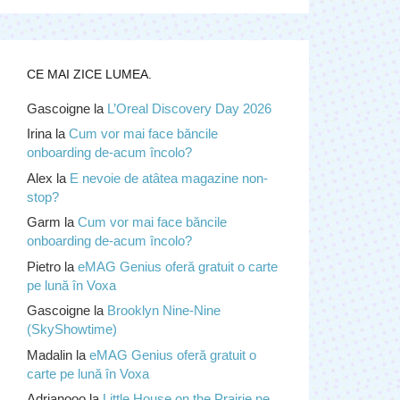
CE MAI ZICE LUMEA.
Gascoigne
la
L’Oreal Discovery Day 2026
Irina
la
Cum vor mai face băncile
onboarding de-acum încolo?
Alex
la
E nevoie de atâtea magazine non-
stop?
Garm
la
Cum vor mai face băncile
onboarding de-acum încolo?
Pietro
la
eMAG Genius oferă gratuit o carte
pe lună în Voxa
Gascoigne
la
Brooklyn Nine-Nine
(SkyShowtime)
Madalin
la
eMAG Genius oferă gratuit o
carte pe lună în Voxa
Adrianooo
la
Little House on the Prairie ne