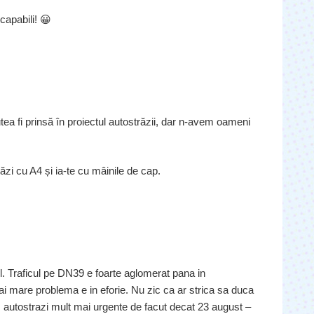
 capabili! 😀
tea fi prinsă în proiectul autostrăzii, dar n-avem oameni
ăzi cu A4 și ia-te cu mâinile de cap.
l. Traficul pe DN39 e foarte aglomerat pana in
mai mare problema e in eforie. Nu zic ca ar strica sa duca
 autostrazi mult mai urgente de facut decat 23 august –