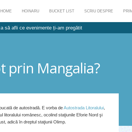
HOME
HOINARU
BUCKET LIST
SCRIU DESPRE
PRIM
a să afli ce evenimente ți-am pregătit
ot prin Mangalia?
 bucată de autostradă. E vorba de
Autostrada Litoralului
,
 litoralului românesc, ocolind staţiunile Eforie Nord şi
st, adică în dreptul staţiunii Olimp.