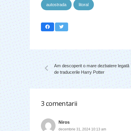
autostrada
litoral
Am descoperit o mare dezbatere legată
de traducerile Harry Potter
3
comentarii
.
Niros
decembrie 31, 2024 10:13 am