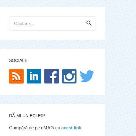
Caută
după:
SOCIALE
DĂ-MI UN ECLER!
Cumpără de pe eMAG cu
acest link