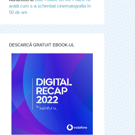
arată cum s-a schimbat cinematografia în
50 de ani
DESCARCĂ GRATUIT EBOOK-UL