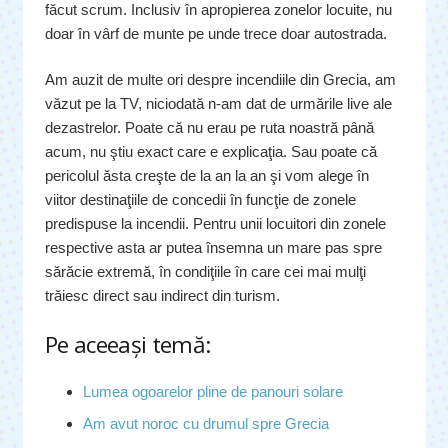
făcut scrum. Inclusiv în apropierea zonelor locuite, nu
doar în vârf de munte pe unde trece doar autostrada.
Am auzit de multe ori despre incendiile din Grecia, am
văzut pe la TV, niciodată n-am dat de urmările live ale
dezastrelor. Poate că nu erau pe ruta noastră până
acum, nu ştiu exact care e explicaţia. Sau poate că
pericolul ăsta creşte de la an la an şi vom alege în
viitor destinaţiile de concedii în funcţie de zonele
predispuse la incendii. Pentru unii locuitori din zonele
respective asta ar putea însemna un mare pas spre
sărăcie extremă, în condiţiile în care cei mai mulţi
trăiesc direct sau indirect din turism.
Pe aceeaşi temă:
Lumea ogoarelor pline de panouri solare
Am avut noroc cu drumul spre Grecia