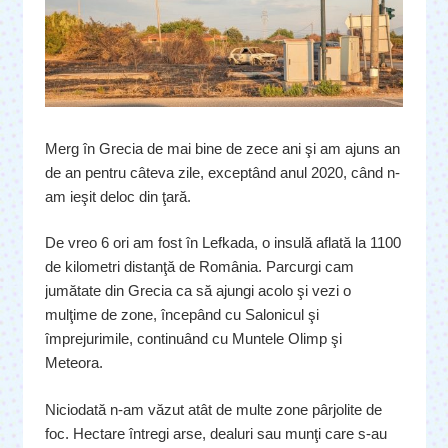
Merg în Grecia de mai bine de zece ani şi am ajuns an
de an pentru câteva zile, exceptând anul 2020, când n-
am ieşit deloc din ţară.
De vreo 6 ori am fost în Lefkada, o insulă aflată la 1100
de kilometri distanţă de România. Parcurgi cam
jumătate din Grecia ca să ajungi acolo şi vezi o
mulţime de zone, începând cu Salonicul şi
împrejurimile, continuând cu Muntele Olimp şi
Meteora.
Niciodată n-am văzut atât de multe zone pârjolite de
foc. Hectare întregi arse, dealuri sau munţi care s-au