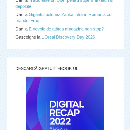
Dan
la
Traxlo este un Uber pentru supermarketuri și
depozite
Dan
la
Gigantul polonez Zabka intră în România cu
brandul Froo
Dan
la
E nevoie de atâtea magazine non-stop?
Gascoigne
la
L’Oreal Discovery Day 2026
DESCARCĂ GRATUIT EBOOK-UL