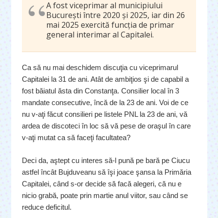
A fost viceprimar al municipiului
București între 2020 și 2025, iar din 26
mai 2025 exercită funcția de primar
general interimar al Capitalei.
Ca să nu mai deschidem discuţia cu viceprimarul
Capitalei la 31 de ani. Atât de ambiţios şi de capabil a
fost băiatul ăsta din Constanţa. Consilier local în 3
mandate consecutive, încă de la 23 de ani. Voi de ce
nu v-aţi făcut consilieri pe listele PNL la 23 de ani, vă
ardea de discoteci în loc să vă pese de oraşul în care
v-aţi mutat ca să faceţi facultatea?
Deci da, aştept cu interes să-l pună pe bară pe Ciucu
astfel încât Bujduveanu să îşi joace şansa la Primăria
Capitalei, când s-or decide să facă alegeri, că nu e
nicio grabă, poate prin martie anul viitor, sau când se
reduce deficitul.