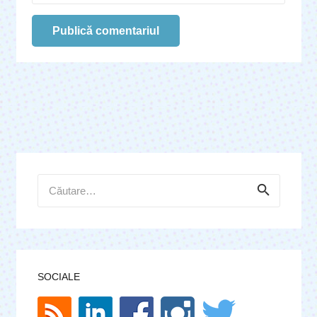
Publică comentariul
Caută
după:
SOCIALE