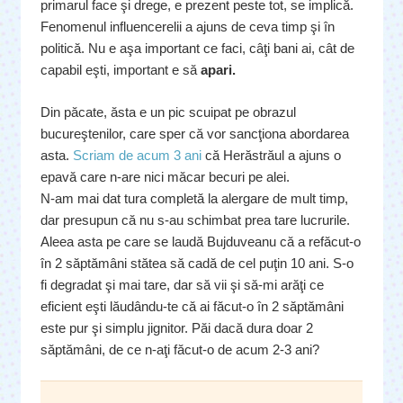
primarul face şi drege, e prezent peste tot, se implică.
Fenomenul influencerelii a ajuns de ceva timp şi în
politică. Nu e aşa important ce faci, câţi bani ai, cât de
capabil eşti, important e să
apari.
Din păcate, ăsta e un pic scuipat pe obrazul
bucureştenilor, care sper că vor sancţiona abordarea
asta.
Scriam de acum 3 ani
că Herăstrăul a ajuns o
epavă care n-are nici măcar becuri pe alei.
N-am mai dat tura completă la alergare de mult timp,
dar presupun că nu s-au schimbat prea tare lucrurile.
Aleea asta pe care se laudă Bujduveanu că a refăcut-o
în 2 săptămâni stătea să cadă de cel puţin 10 ani. S-o
fi degradat şi mai tare, dar să vii şi să-mi arăţi ce
eficient eşti lăudându-te că ai făcut-o în 2 săptămâni
este pur şi simplu jignitor. Păi dacă dura doar 2
săptămâni, de ce n-aţi făcut-o de acum 2-3 ani?