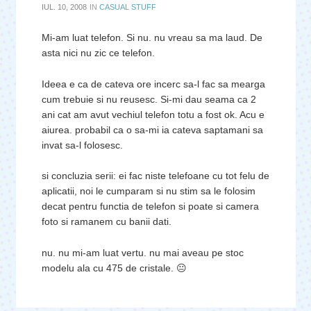
IUL. 10, 2008
IN
CASUAL STUFF
Mi-am luat telefon. Si nu. nu vreau sa ma laud. De
asta nici nu zic ce telefon.
Ideea e ca de cateva ore incerc sa-l fac sa mearga
cum trebuie si nu reusesc. Si-mi dau seama ca 2
ani cat am avut vechiul telefon totu a fost ok. Acu e
aiurea. probabil ca o sa-mi ia cateva saptamani sa
invat sa-l folosesc.
si concluzia serii: ei fac niste telefoane cu tot felu de
aplicatii, noi le cumparam si nu stim sa le folosim
decat pentru functia de telefon si poate si camera
foto si ramanem cu banii dati.
nu. nu mi-am luat vertu. nu mai aveau pe stoc
modelu ala cu 475 de cristale. 😐