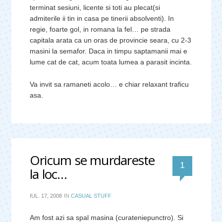
terminat sesiuni, licente si toti au plecat(si
admiterile ii tin in casa pe tinerii absolventi). In
regie, foarte gol, in romana la fel… pe strada
capitala arata ca un oras de provincie seara, cu 2-3
masini la semafor. Daca in timpu saptamanii mai e
lume cat de cat, acum toata lumea a parasit incinta.
Va invit sa ramaneti acolo… e chiar relaxant traficu
asa.
Oricum se murdareste
comentar
1
la loc…
IUL. 17, 2008
IN
CASUAL STUFF
Am fost azi sa spal masina (curateniepunctro). Si