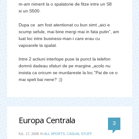
m-am nimerit la o spalatorie de fitze intre un S8
si un S500.
Dupa ce am fost atentionat cu bun simt „aici e
scump sefule, mai bine mergi mai in fata putin”, am
luat loc intre business-man-i care erau cu
vapoarele la spalat.
Intre 2 actiuni interlope puse la punct la telefon
domnii dadeau sfaturi de pe margine „acolo nu
insista ca oricum se murdareste la loc.”Pai de ce o
mai speli bai nene? :))
Europa Centrala
comentari
3
IUL. 17, 2008
IN
ALL SPORTS
,
CASUAL STUFF