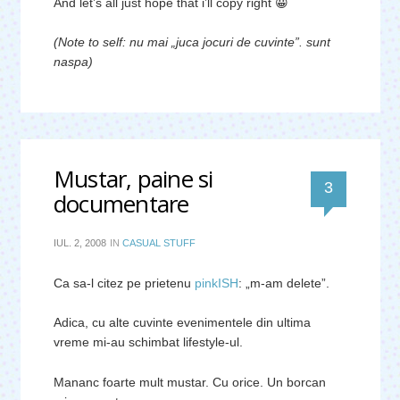
And let’s all just hope that i’ll copy right 😀
(Note to self: nu mai „juca jocuri de cuvinte”. sunt
naspa)
Mustar, paine si
comentari
3
documentare
IUL. 2, 2008
IN
CASUAL STUFF
Ca sa-l citez pe prietenu
pinkISH
: „m-am delete”.
Adica, cu alte cuvinte evenimentele din ultima
vreme mi-au schimbat lifestyle-ul.
Mananc foarte mult mustar. Cu orice. Un borcan