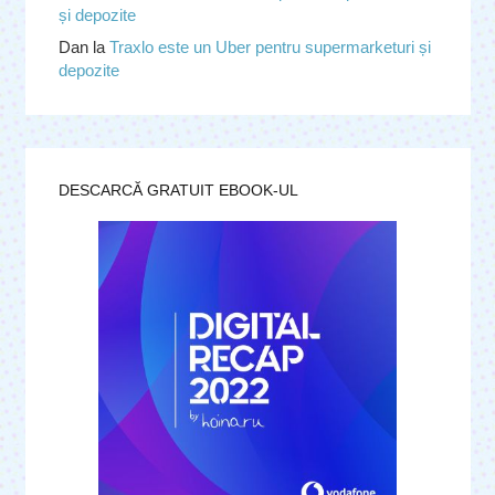
și depozite
Dan
la
Traxlo este un Uber pentru supermarketuri și
depozite
DESCARCĂ GRATUIT EBOOK-UL