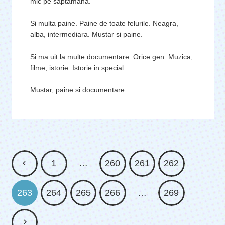
mic pe saptamana.
Si multa paine. Paine de toate felurile. Neagra,
alba, intermediara. Mustar si paine.
Si ma uit la multe documentare. Orice gen. Muzica,
filme, istorie. Istorie in special.
Mustar, paine si documentare.
1
…
260
261
262
263
264
265
266
…
269