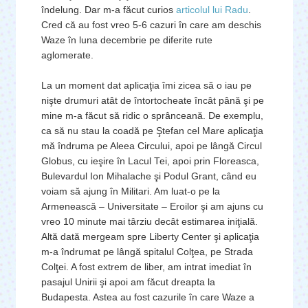
îndelung. Dar m-a făcut curios
articolul lui Radu
.
Cred că au fost vreo 5-6 cazuri în care am deschis
Waze în luna decembrie pe diferite rute
aglomerate.
La un moment dat aplicaţia îmi zicea să o iau pe
nişte drumuri atât de întortocheate încât până şi pe
mine m-a făcut să ridic o sprânceană. De exemplu,
ca să nu stau la coadă pe Ştefan cel Mare aplicaţia
mă îndruma pe Aleea Circului, apoi pe lângă Circul
Globus, cu ieşire în Lacul Tei, apoi prin Floreasca,
Bulevardul Ion Mihalache şi Podul Grant, când eu
voiam să ajung în Militari. Am luat-o pe la
Armenească – Universitate – Eroilor şi am ajuns cu
vreo 10 minute mai târziu decât estimarea iniţială.
Altă dată mergeam spre Liberty Center şi aplicaţia
m-a îndrumat pe lângă spitalul Colţea, pe Strada
Colţei. A fost extrem de liber, am intrat imediat în
pasajul Unirii şi apoi am făcut dreapta la
Budapesta. Astea au fost cazurile în care Waze a