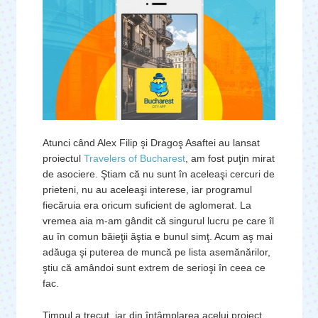
Atunci când Alex Filip şi Dragoş Asaftei au lansat
proiectul
Travelers of Bucharest
, am fost puţin mirat
de asociere. Ştiam că nu sunt în aceleaşi cercuri de
prieteni, nu au aceleaşi interese, iar programul
fiecăruia era oricum suficient de aglomerat. La
vremea aia m-am gândit că singurul lucru pe care îl
au în comun băieţii ăştia e bunul simţ. Acum aş mai
adăuga şi puterea de muncă pe lista asemănărilor,
ştiu că amândoi sunt extrem de serioşi în ceea ce
fac.
Timpul a trecut, iar din întâmplarea acelui proiect