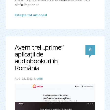
nimic important.
Citeşte tot articolul
Avem trei „prime”
comentari
6
aplicaţii de
audiobookuri în
România
AUG. 25, 2021
IN
WEB