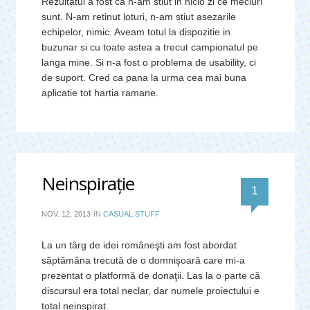
Rezultatul a fost ca n-am stiut in nicio zi ce meciuri
sunt. N-am retinut loturi, n-am stiut asezarile
echipelor, nimic. Aveam totul la dispozitie in
buzunar si cu toate astea a trecut campionatul pe
langa mine. Si n-a fost o problema de usability, ci
de suport. Cred ca pana la urma cea mai buna
aplicatie tot hartia ramane.
Neinspiraţie
comentar
1
NOV. 12, 2013
IN
CASUAL STUFF
La un târg de idei româneşti am fost abordat
săptămâna trecută de o domnişoară care mi-a
prezentat o platformă de donaţii. Las la o parte că
discursul era total neclar, dar numele proiectului e
total neinspirat.