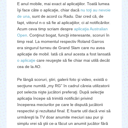
E anul mobile, mai exact al aplicaţiilor. Toată lumea
îşi face câte o aplicaţie, chiar dacă
nu toţi au nevoie
de una
, sunt de acord cu Radu. Dar cred că, de
fapt, viitorul n-o să fie al aplicaţiilor, ci al notificărilor.
Acum ceva timp scriam despre
aplicaţia Australian
Open
. Conţinut bogat, funcţii interesante, scoruri în
timp real. La momentul respectiv Roland Garros
era singurul turneu de Grand Slam care nu avea
aplicaţie de mobil. Iată că anul acesta a fost lansată
o aplicaţie
care reuşeşte să fie chiar mai utilă decât
cea de la AO.
Pe lângă scoruri, ştiri, galerii foto şi video, există o
secţiune numită „my RG” în cadrul căreia utilizatorii
pot selecta nişte jucători preferaţi. După selecţie
aplicaţia începe să trimită notificări privind
începerea meciurilor pe care le dispută jucătorii
respectivi şi rezultatul final. E foarte util dacă vrei să
urmăreşti la TV doar anumite meciuri sau pur şi
simplu vrei să ştii ce-a făcut un anumit jucător fără