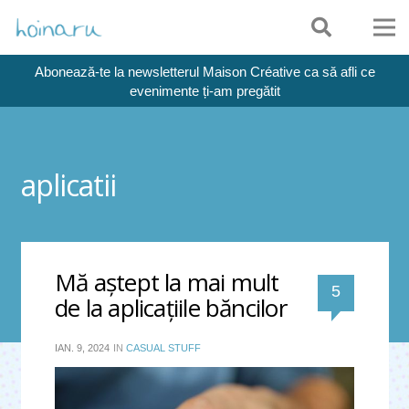
Abonează-te la newsletterul Maison Créative ca să afli ce
evenimente ți-am pregătit
aplicatii
Mă aştept la mai mult
comentari
5
de la aplicaţiile băncilor
IAN. 9, 2024
IN
CASUAL STUFF