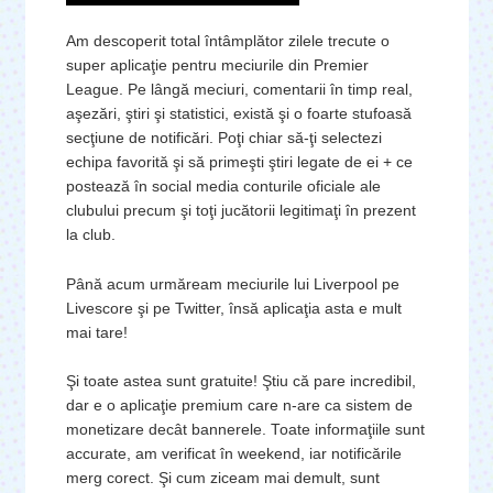
Am descoperit total întâmplător zilele trecute o
super aplicaţie pentru meciurile din Premier
League. Pe lângă meciuri, comentarii în timp real,
aşezări, ştiri şi statistici, există şi o foarte stufoasă
secţiune de notificări. Poţi chiar să-ţi selectezi
echipa favorită şi să primeşti ştiri legate de ei + ce
postează în social media conturile oficiale ale
clubului precum şi toţi jucătorii legitimaţi în prezent
la club.
Până acum urmăream meciurile lui Liverpool pe
Livescore şi pe Twitter, însă aplicaţia asta e mult
mai tare!
Şi toate astea sunt gratuite! Ştiu că pare incredibil,
dar e o aplicaţie premium care n-are ca sistem de
monetizare decât bannerele. Toate informaţiile sunt
accurate, am verificat în weekend, iar notificările
merg corect. Şi cum ziceam mai demult, sunt