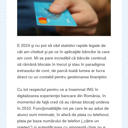
E 2024 şi nu pot să văd statistici rapide legate de
cât am cheltuit şi pe ce în aplicaţiile băncilor la care
am cont. Mi se pare incredibil că băncile continuă
să rămână blocate în trecut şi stau în paradigma
extrasului de cont, de parcă toată lumea ar lucra
direct cu un contabil pentru gestionarea finanţelor.
Cu tot respectul pentru ce a însemnat ING în
digitalizarea experienţei bancare din România, în
momentul de faţă cred că au rămas blocaţi undeva
în 2010. Funcţionalităţile noi pe care le-au adus de
atunci sunt minimale, în afară de plata cu telefonul,
plata pe baza numărului de telefon („către un
prieten”) şi autentificarea cu amprentă chiar nu e