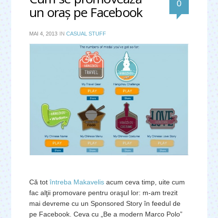
0
un oraş pe Facebook
MAI 4, 2013
IN
CASUAL STUFF
Că tot
întreba Makavelis
acum ceva timp, uite cum
fac alţii promovare pentru oraşul lor: m-am trezit
mai devreme cu un Sponsored Story în feedul de
pe Facebook. Ceva cu „Be a modern Marco Polo”