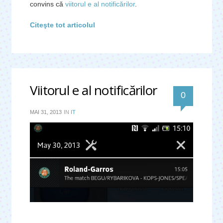
convins că
viitorul e al notificărilor
.
Citeşte tot articolul
Viitorul e al notificărilor
0
MAI 31, 2013
IN
IT