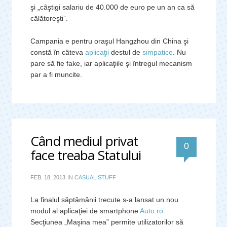
şi „câştigi salariu de 40.000 de euro pe un an ca să
călătoreşti”.
Campania e pentru oraşul Hangzhou din China şi
constă în câteva
aplicaţii
destul de
simpatice
. Nu
pare să fie fake, iar aplicaţiile şi întregul mecanism
par a fi muncite.
Când mediul privat
0
face treaba Statului
FEB. 18, 2013
IN
CASUAL STUFF
La finalul săptămânii trecute s-a lansat un nou
modul al aplicaţiei de smartphone
Auto.ro
.
Secţiunea „Maşina mea” permite utilizatorilor să