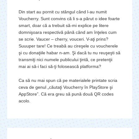
Din start au pornit cu stângul când l-au numit
Voucherry. Sunt convins că li s-a părut o idee foarte
smart, doar că a trebuit să-mi explice pe litere
domnişoara respectivă până când am înţeles cum
se scrie. Vaucer – cherry, vouceri. V-aţi prins?
Suuuper tare! Ce treabă au cireşele cu voucherele
şi cu donaţiile habar n-am. Şi dacă tu nu reuşeşti să
transmiţi nici numele publicului ţintă, ce pretenţii
mai ai să-i faci să-ţi folosească platforma?
Ca să nu mai spun că pe materialele printate scria
ceva de genul „căutaţi Voucherry în PlayStore şi
AppStore”. Că era greu să pună două QR codes
acolo.