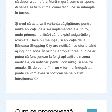
să depui vreun efort. Mură-n gură cum s-ar spune.
Ai şansa să fii mult mai conectat cu ce se întâmplă
în turneu.
Şi cred că asta va fi varianta câştigătoare pentru
multe aplicaţii, deja s-a implementat la Auto.ro,
unde primeşti notificări când expiră asigurările şi
rovinieta. Dacă nu mă înşel, şi aplicaţia de la
Băneasa Shopping City are notificări cu oferte când
ajungi prin zonă. În viitorul apropiat presupun că ar
putea să funcţioneze la fel şi aplicaţiile din zona
medicală, cu notificări pentru consultaţii şi analize
anuale. Şi, de ce nu, într-un viitor mai îndepărtat
poate că vom avea şi notificări să ne plătim
întreţinerea 🙂
Cum se promovează