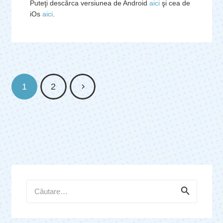
Puteţi descărca versiunea de Android
aici
şi cea de
iOs
aici
.
1
2
Caută
după: