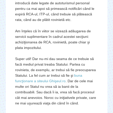
introducă date legate de autoturismul personal
pentru ca mai apoi să primească notificări când le
expiră RCA-ul, ITP-ul, când trebuie să plătească
rata, când au de plătit rovinietă etc.
Am înţeles că în viitor se vizează adăugarea de
servicii suplimentare în cadrul acestei secţiuni:
achiziţionarea de RCA, rovinietă, poate chiar şi
plata impozitului.
Super util! Dar nu-mi dau seama de ce trebuie să
facă mediul privat treaba Statului. Partea cu
rovinieta, de exemplu, ar trebui să fie preocuparea
Statului. La fel cum ar trebui să fie şi
buna
funcţionare a siteului Ghişeul.ro
. Dar de cele mai
multe ori Statul nu vrea să ia banii de la
contribuabili. Sau dacă îi ia, vrea să facă procesul
cât mai anevoios. Noroc cu iniţiativele private, care
ne mai uşurează viaţa din când în când.