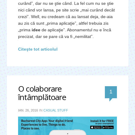
curând”, dar nu se ştie când. La fel cum nu se ştie
nici când vor lansa, pe site scrie „mai curând decât
crezi”. Well, eu credeam că au lansat deja, de-aia
au zis că sunt „prima aplicaţie”, altfel trebuia zis
„prima
idee
de aplicaţie”. Abonamentul nu e încă
precizat, dar se pare că va fi „nemilitat”.
Citeşte tot articolul
O colaborare
comentar
1
întâmplătoare
IAN. 26, 2016
IN
CASUAL STUFF