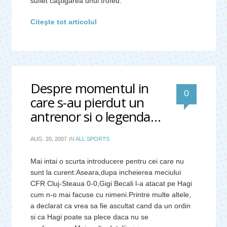
suflet câştigarea unui trofeu.
Citeşte tot articolul
Despre momentul in
0
care s-au pierdut un
antrenor si o legenda…
AUG. 20, 2007
IN
ALL SPORTS
Mai intai o scurta introducere pentru cei care nu
sunt la curent:Aseara,dupa incheierea meciului
CFR Cluj-Steaua 0-0,Gigi Becali l-a atacat pe Hagi
cum n-o mai facuse cu nimeni.Printre multe altele,
a declarat ca vrea sa fie ascultat cand da un ordin
si ca Hagi poate sa plece daca nu se