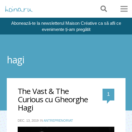
Abonează-te la newsletterul Maison Créative ca să afli ce
evenimente ți-am pregătit
hagi
The Vast & The
comentar
1
Curious cu Gheorghe
Hagi
DEC. 13, 2019
IN
ANTREPRENORIAT