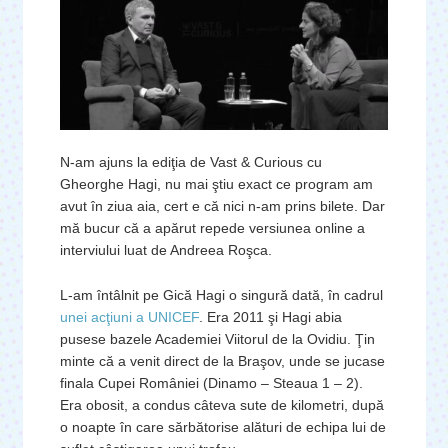
N-am ajuns la ediţia de Vast & Curious cu
Gheorghe Hagi, nu mai ştiu exact ce program am
avut în ziua aia, cert e că nici n-am prins bilete. Dar
mă bucur că a apărut repede versiunea online a
interviului luat de Andreea Roşca.
L-am întâlnit pe Gică Hagi o singură dată, în cadrul
unei acţiuni a UNICEF
. Era 2011 şi Hagi abia
pusese bazele Academiei Viitorul de la Ovidiu. Ţin
minte că a venit direct de la Braşov, unde se jucase
finala Cupei României (Dinamo – Steaua 1 – 2).
Era obosit, a condus câteva sute de kilometri, după
o noapte în care sărbătorise alături de echipa lui de