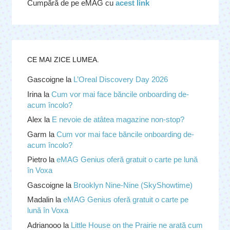
Cumpără de pe eMAG cu
acest link
CE MAI ZICE LUMEA.
Gascoigne
la
L’Oreal Discovery Day 2026
Irina
la
Cum vor mai face băncile onboarding de-
acum încolo?
Alex
la
E nevoie de atâtea magazine non-stop?
Garm
la
Cum vor mai face băncile onboarding de-
acum încolo?
Pietro
la
eMAG Genius oferă gratuit o carte pe lună
în Voxa
Gascoigne
la
Brooklyn Nine-Nine (SkyShowtime)
Madalin
la
eMAG Genius oferă gratuit o carte pe
lună în Voxa
Adrianooo
la
Little House on the Prairie ne arată cum