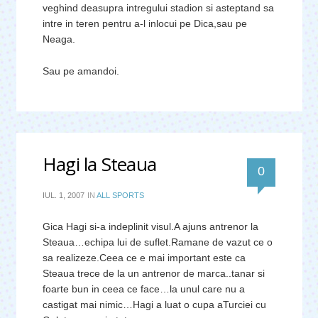
veghind deasupra intregului stadion si asteptand sa
intre in teren pentru a-l inlocui pe Dica,sau pe
Neaga.
Sau pe amandoi.
Hagi la Steaua
0
IUL. 1, 2007
IN
ALL SPORTS
Gica Hagi si-a indeplinit visul.A ajuns antrenor la
Steaua…echipa lui de suflet.Ramane de vazut ce o
sa realizeze.Ceea ce e mai important este ca
Steaua trece de la un antrenor de marca..tanar si
foarte bun in ceea ce face…la unul care nu a
castigat mai nimic…Hagi a luat o cupa aTurciei cu