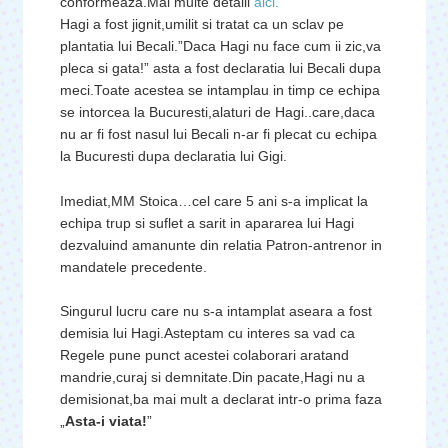
conformeaza.Mai multe detalii
aici.
Hagi a fost jignit,umilit si tratat ca un sclav pe
plantatia lui Becali.”Daca Hagi nu face cum ii zic,va
pleca si gata!” asta a fost declaratia lui Becali dupa
meci.Toate acestea se intamplau in timp ce echipa
se intorcea la Bucuresti,alaturi de Hagi..care,daca
nu ar fi fost nasul lui Becali n-ar fi plecat cu echipa
la Bucuresti dupa declaratia lui Gigi.
Imediat,MM Stoica…cel care 5 ani s-a implicat la
echipa trup si suflet a sarit in apararea lui Hagi
dezvaluind amanunte din relatia Patron-antrenor in
mandatele precedente.
Singurul lucru care nu s-a intamplat aseara a fost
demisia lui Hagi.Asteptam cu interes sa vad ca
Regele pune punct acestei colaborari aratand
mandrie,curaj si demnitate.Din pacate,Hagi nu a
demisionat,ba mai mult a declarat intr-o prima faza
„
Asta-i viata!
”