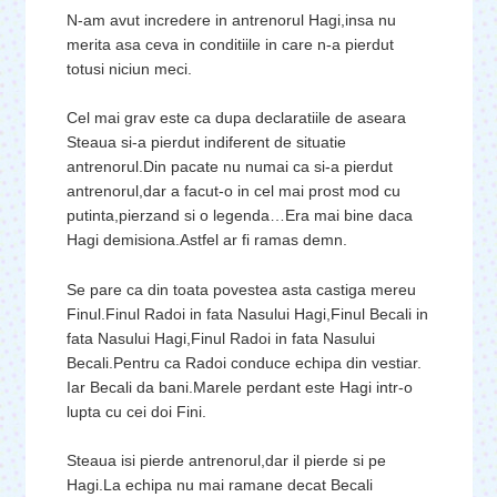
N-am avut incredere in antrenorul Hagi,insa nu
merita asa ceva in conditiile in care n-a pierdut
totusi niciun meci.
Cel mai grav este ca dupa declaratiile de aseara
Steaua si-a pierdut indiferent de situatie
antrenorul.Din pacate nu numai ca si-a pierdut
antrenorul,dar a facut-o in cel mai prost mod cu
putinta,pierzand si o legenda…Era mai bine daca
Hagi demisiona.Astfel ar fi ramas demn.
Se pare ca din toata povestea asta castiga mereu
Finul.Finul Radoi in fata Nasului Hagi,Finul Becali in
fata Nasului Hagi,Finul Radoi in fata Nasului
Becali.Pentru ca Radoi conduce echipa din vestiar.
Iar Becali da bani.Marele perdant este Hagi intr-o
lupta cu cei doi Fini.
Steaua isi pierde antrenorul,dar il pierde si pe
Hagi.La echipa nu mai ramane decat Becali