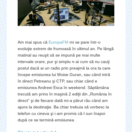
Am mai spus că
EuropaFM
mi se pare într-o
evoluţie extrem de frumoasă în ultimul an. Pe lângă
matinal au reuşit să se impună pe mai multe
intervale orare, pur şi simplu n-ai cum să nu cauţi
postul dacă ai un radio prin preajmă la ora la care
începe emisiunea lui Moise Guran, sau când intră
în direct Petreanu şi CTP, sau chiar când e
emisiunea Andreei Esca în weekend. Săptămâna
trecută am prins în maşină 2 ediţii din „România în
direct” şi de fiecare dată mi-a părut rău când am
ajuns la destinaţie. Ba chiar trebuia să vorbesc la
telefon cu cineva şi i-am promis că-l sun înapoi
după ce se termină emisiunea.