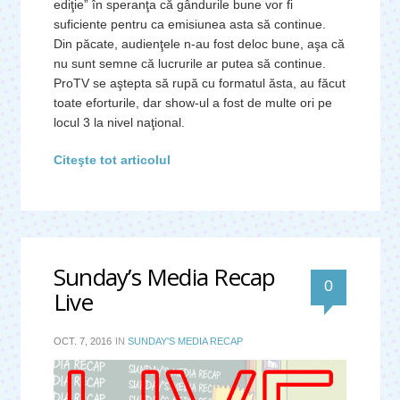
ediţie” în speranţa că gândurile bune vor fi
suficiente pentru ca emisiunea asta să continue.
Din păcate, audienţele n-au fost deloc bune, aşa că
nu sunt semne că lucrurile ar putea să continue.
ProTV se aştepta să rupă cu formatul ăsta, au făcut
toate eforturile, dar show-ul a fost de multe ori pe
locul 3 la nivel naţional.
Citeşte tot articolul
Sunday’s Media Recap
0
Live
OCT. 7, 2016
IN
SUNDAY'S MEDIA RECAP