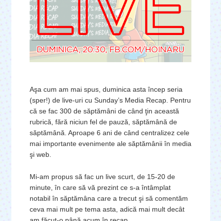
Aşa cum am mai spus, duminica asta încep seria
(sper!) de live-uri cu Sunday’s Media Recap. Pentru
că se fac 300 de săptămâni de când ţin această
rubrică, fără niciun fel de pauză, săptămână de
săptămână. Aproape 6 ani de când centralizez cele
mai importante evenimente ale săptămânii în media
şi web.
Mi-am propus să fac un live scurt, de 15-20 de
minute, în care să vă prezint ce s-a întâmplat
notabil în săptămâna care a trecut şi să comentăm
ceva mai mult pe tema asta, adică mai mult decât
am făcut-o până acum în recap.