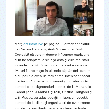
Marţi
am intrat live
pe pagina 2Performant alături
de Cristina Hanganu, Andi Moisescu şi Costin
Cocioabă să vorbim despre influencer marketing,
cum ne adaptăm la situaţia asta şi cum mai stau
lucrurile în 2020. 2Performant a avut o serie de
live-uri foarte mişto în ultimele săptămâni, care mi
s-au părut a avea un format mai interesant decât
alte încercări din acest moment şi au adus nişte
oameni cu backgrounduri diferite, de la Manafu la
Cabral până la Marta Uşurelu, Cristina Hanganu şi
alţii. Practic, au adus agenţii, influenceri-vedetă,
oameni de la client şi organizatori de evenimente,
jurnalişti, consultanţi, persoane cheie din toate