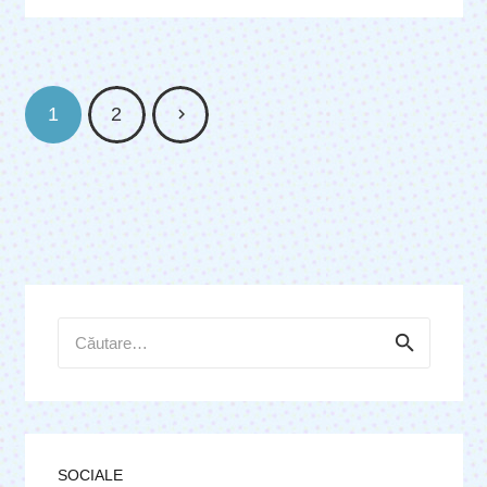
1
2
Caută
după:
SOCIALE