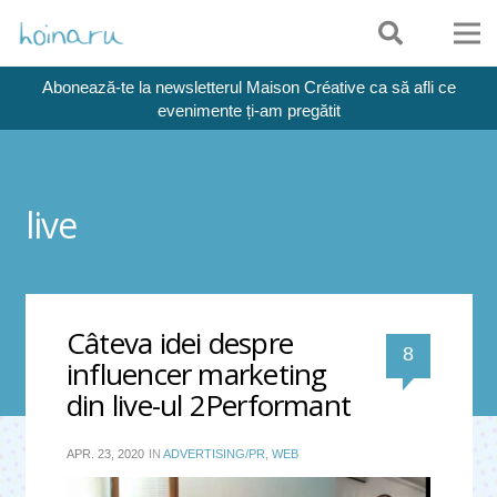
Abonează-te la newsletterul Maison Créative ca să afli ce
evenimente ți-am pregătit
live
Câteva idei despre
comentari
8
influencer marketing
din live-ul 2Performant
APR. 23, 2020
IN
ADVERTISING/PR
,
WEB