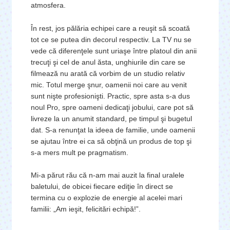
atmosfera.
În rest, jos pălăria echipei care a reuşit să scoată
tot ce se putea din decorul respectiv. La TV nu se
vede că diferenţele sunt uriaşe între platoul din anii
trecuţi şi cel de anul ăsta, unghiurile din care se
filmează nu arată că vorbim de un studio relativ
mic. Totul merge şnur, oamenii noi care au venit
sunt nişte profesionişti. Practic, spre asta s-a dus
noul Pro, spre oameni dedicaţi jobului, care pot să
livreze la un anumit standard, pe timpul şi bugetul
dat. S-a renunţat la ideea de familie, unde oamenii
se ajutau între ei ca să obţină un produs de top şi
s-a mers mult pe pragmatism.
Mi-a părut rău că n-am mai auzit la final uralele
baletului, de obicei fiecare ediţie în direct se
termina cu o explozie de energie al acelei mari
familii: „Am ieşit, felicitări echipă!”.