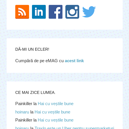
DĂ-MI UN ECLER!
Cumpără de pe eMAG cu
acest link
CE MAI ZICE LUMEA.
Painkiller
la
Hai cu veștile bune
hoinaru
la
Hai cu veștile bune
Painkiller
la
Hai cu veștile bune
hoinaru
la
Traxlo este un Uber pentru supermarketuri