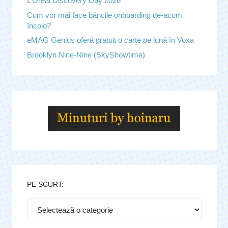
L’Oreal Discovery Day 2026
Cum vor mai face băncile onboarding de-acum
încolo?
eMAG Genius oferă gratuit o carte pe lună în Voxa
Brooklyn Nine-Nine (SkyShowtime)
PE SCURT:
Pe
scurt: