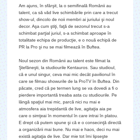
Am ajuns, în sfârşit, la o semifinală Românii au
talent, ca să văd live schimbările prin care a trecut
show-ul, dincolo de noii membri ai juriului şi noul
decor. Aşa cum ştiţi, faţă de sezonul trecut s-a
schimbat parţial juriul, s-a schimbat aproape în
totalitate echipa de producţie, e o nouă echipă de
PR la Pro şi nu se mai filmează în Buftea.
Noul sezon din Românii au talent este filmat la
Ştefăneşti, la studiourile Kentauros. Sau studioul,
că e unul singur, ceva mai mic decât pavilionul în
care se filmau showurile de la ProTV în Buftea. Din
păcate, cred că pe termen lung se va dovedi a fi o
pierdere importantă treaba asta cu studiourile. Pe
lângă spaţiul mai mic, parcă nici nu mai e
atmosfera aia trepidantă de live, agitaţia aia pe
care o simţeai în momentul în care intrai în platou.
E drept că putem spune şi că e o consecinţă directă
a organizării mai bune. Nu mai e haos, deci nu mai
există agitaţia de live. Dar mie tot îmi lipseşte