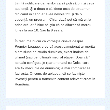
trimită notificare oamenilor ca să poţi să prinzi ceva
audienţă. Şi a doua e că ideea asta de streamuri
din când în când ar avea nevoie totuşi de o
cadenţă, un program. Chiar dacă pot să mă uit la
orice oră, ar fi bine să ştiu că se difuzează mereu
lunea la ora 10. Sau la 9 seara.
În rest, mă bucur că vorbeşte cineva despre
Premier League, cred că acest campionat ar merita
o emisiune de studio duminica, exact înainte de
ultimul (sau penultimul) meci al etapei. Doar că în
actuala configuraţie (parteneriatul cu Dolce care
are fix meciurile de duminică) e mai complicat să
faci asta. Oricum, de aplaudat că se fac nişte
investiţii pentru a transmite content relevant creat în
România.