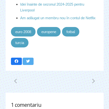
Idei înainte de sezonul 2024-2025 pentru
Liverpool
Am adăugat un membru nou în contul de Netflix
euro 2008
europene
fotbal
turcia
1
comentariu
.