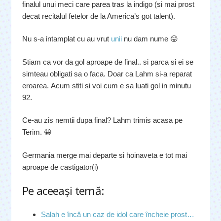
finalul unui meci care parea tras la indigo (si mai prost
decat recitalul fetelor de la America’s got talent).
Nu s-a intamplat cu au vrut
unii
nu dam nume 😛
Stiam ca vor da gol aproape de final.. si parca si ei se
simteau obligati sa o faca. Doar ca Lahm si-a reparat
eroarea. Acum stiti si voi cum e sa luati gol in minutu
92.
Ce-au zis nemtii dupa final? Lahm trimis acasa pe
Terim. 😀
Germania merge mai departe si hoinaveta e tot mai
aproape de castigator(i)
Pe aceeaşi temă:
Salah e încă un caz de idol care încheie prost…