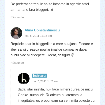
De preferat ar trebuie sa se intoarca in agentie altfel
am ramane fara bloggeri. :))
Răspunde
Alina Constantinescu
mai 6, 2011 11:38 pm
Reptilele apartin bloggerilor la care au ajuns! Fiecare e
liber sa isi creasca noul animal de companie dupa
bunul plac si pricepere. Decat, desigur! 🙂
Răspunde
hoinaru
mai 7, 2011 1:02 am
dada, stai linistita, nu-l face nimeni curea pe micul
Gecko. numa’ zic 😛 oricum nu atentam la
integritatea lor, propuneam sa se trimita obiecte cu