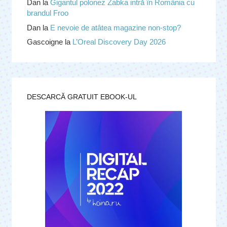
Dan
la
Gigantul polonez Zabka intră în România cu
brandul Froo
Dan
la
E nevoie de atâtea magazine non-stop?
Gascoigne
la
L’Oreal Discovery Day 2026
DESCARCĂ GRATUIT EBOOK-UL