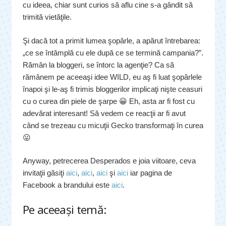
cu ideea, chiar sunt curios să aflu cine s-a gândit să
trimită vietăţile.
Şi dacă tot a primit lumea şopârle, a apărut întrebarea:
„ce se întâmplă cu ele după ce se termină campania?”.
Rămân la bloggeri, se întorc la agenţie? Ca să
rămânem pe aceeaşi idee WILD, eu aş fi luat şopârlele
înapoi şi le-aş fi trimis bloggerilor implicaţi nişte ceasuri
cu o curea din piele de şarpe 😀 Eh, asta ar fi fost cu
adevărat interesant! Să vedem ce reacţii ar fi avut
când se trezeau cu micuţii Gecko transformaţi în curea
😛
Anyway, petrecerea Desperados e joia viitoare, ceva
invitaţii găsiţi
aici
,
aici
,
aici
şi
aici
iar pagina de
Facebook a brandului este
aici
.
Pe aceeaşi temă: