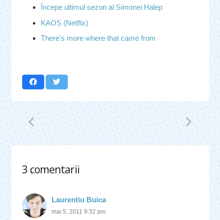
Începe ultimul sezon al Simonei Halep
KAOS (Netflix)
There's more where that came from
3
comentarii
.
Laurentiu Buica
mai 5, 2011 9:32 pm