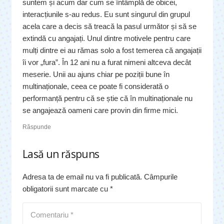
suntem și acum dar cum se întâmplă de obicei,
interacțiunile s-au redus. Eu sunt singurul din grupul
acela care a decis să treacă la pasul următor și să se
extindă cu angajați. Unul dintre motivele pentru care
mulți dintre ei au rămas solo a fost temerea că angajații
îi vor „fura”. În 12 ani nu a furat nimeni altceva decât
meserie. Unii au ajuns chiar pe poziții bune în
multinaționale, ceea ce poate fi considerată o
performanță pentru că se știe că în multinaționale nu
se angajează oameni care provin din firme mici.
Răspunde
Lasă un răspuns
Adresa ta de email nu va fi publicată.
Câmpurile
obligatorii sunt marcate cu
*