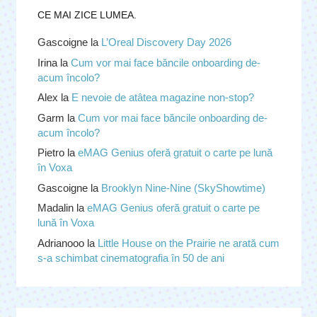
CE MAI ZICE LUMEA.
Gascoigne
la
L’Oreal Discovery Day 2026
Irina
la
Cum vor mai face băncile onboarding de-
acum încolo?
Alex
la
E nevoie de atâtea magazine non-stop?
Garm
la
Cum vor mai face băncile onboarding de-
acum încolo?
Pietro
la
eMAG Genius oferă gratuit o carte pe lună
în Voxa
Gascoigne
la
Brooklyn Nine-Nine (SkyShowtime)
Madalin
la
eMAG Genius oferă gratuit o carte pe
lună în Voxa
Adrianooo
la
Little House on the Prairie ne arată cum
s-a schimbat cinematografia în 50 de ani