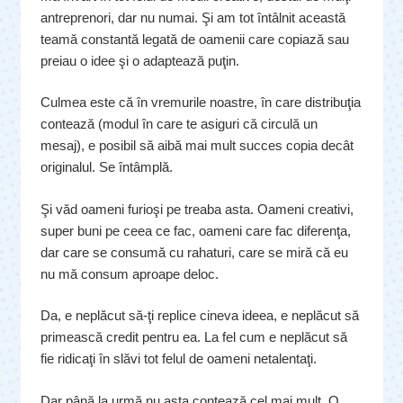
antreprenori, dar nu numai. Şi am tot întâlnit această
teamă constantă legată de oamenii care copiază sau
preiau o idee şi o adaptează puţin.
Culmea este că în vremurile noastre, în care distribuţia
contează (modul în care te asiguri că circulă un
mesaj), e posibil să aibă mai mult succes copia decât
originalul. Se întâmplă.
Şi văd oameni furioşi pe treaba asta. Oameni creativi,
super buni pe ceea ce fac, oameni care fac diferenţa,
dar care se consumă cu rahaturi, care se miră că eu
nu mă consum aproape deloc.
Da, e neplăcut să-ţi replice cineva ideea, e neplăcut să
primească credit pentru ea. La fel cum e neplăcut să
fie ridicaţi în slăvi tot felul de oameni netalentaţi.
Dar până la urmă nu asta contează cel mai mult. O