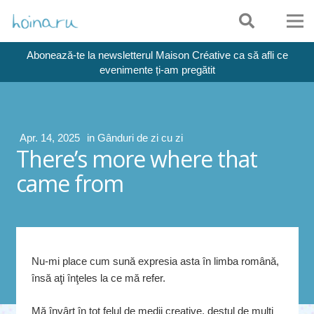
Abonează-te la newsletterul Maison Créative ca să afli ce
evenimente ți-am pregătit
Apr. 14, 2025
in
Gânduri de zi cu zi
There’s more where that
came from
Nu-mi place cum sună expresia asta în limba română,
însă aţi înţeles la ce mă refer.
Mă învârt în tot felul de medii creative, destul de mulţi