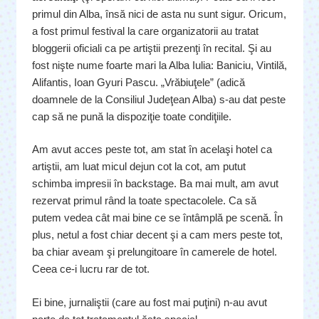
primul din Alba, însă nici de asta nu sunt sigur. Oricum,
a fost primul festival la care organizatorii au tratat
bloggerii oficiali ca pe artiştii prezenţi în recital. Şi au
fost nişte nume foarte mari la Alba Iulia: Baniciu, Vintilă,
Alifantis, Ioan Gyuri Pascu. „Vrăbiuţele” (adică
doamnele de la Consiliul Judeţean Alba) s-au dat peste
cap să ne pună la dispoziţie toate condiţiile.
Am avut acces peste tot, am stat în acelaşi hotel ca
artiştii, am luat micul dejun cot la cot, am putut
schimba impresii în backstage. Ba mai mult, am avut
rezervat primul rând la toate spectacolele. Ca să
putem vedea cât mai bine ce se întâmplă pe scenă. În
plus, netul a fost chiar decent şi a cam mers peste tot,
ba chiar aveam şi prelungitoare în camerele de hotel.
Ceea ce-i lucru rar de tot.
Ei bine, jurnaliştii (care au fost mai puţini) n-au avut