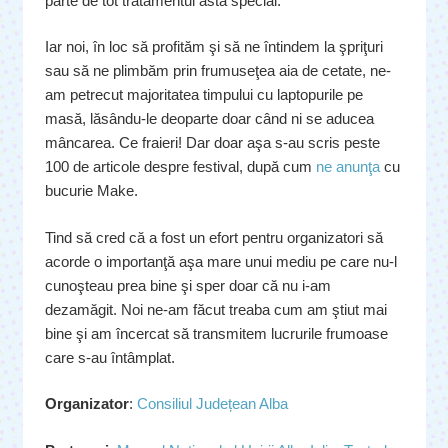
parte de tot tratamentul ăsta special.
Iar noi, în loc să profităm şi să ne întindem la şpriţuri
sau să ne plimbăm prin frumuseţea aia de cetate, ne-
am petrecut majoritatea timpului cu laptopurile pe
masă, lăsându-le deoparte doar când ni se aducea
mâncarea. Ce fraieri! Dar doar aşa s-au scris peste
100 de articole despre festival, după cum
ne anunţa
cu
bucurie Make.
Tind să cred că a fost un efort pentru organizatori să
acorde o importanţă aşa mare unui mediu pe care nu-l
cunoşteau prea bine şi sper doar că nu i-am
dezamăgit. Noi ne-am făcut treaba cum am ştiut mai
bine şi am încercat să transmitem lucrurile frumoase
care s-au întâmplat.
Organizator
:
Consiliul Județean Alba