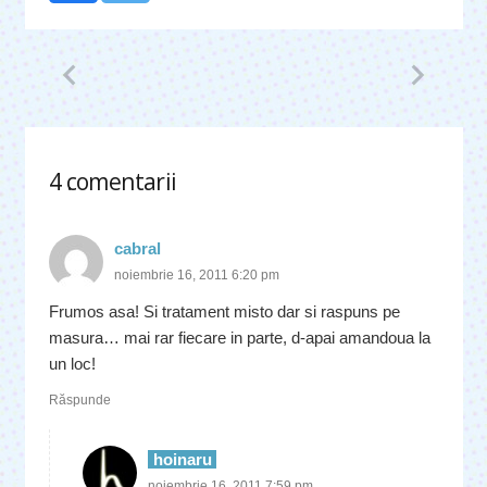
4
comentarii
.
cabral
noiembrie 16, 2011 6:20 pm
Frumos asa! Si tratament misto dar si raspuns pe
masura… mai rar fiecare in parte, d-apai amandoua la
un loc!
Răspunde
hoinaru
noiembrie 16, 2011 7:59 pm