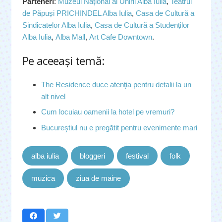
Parteneri
:
Muzeul Național al Unirii Alba Iulia
,
Teatrul
de Păpuși PRICHINDEL Alba Iulia
,
Casa de Cultură a
Sindicatelor Alba Iulia
,
Casa de Cultură a Studenților
Alba Iulia
,
Alba Mall
,
Art Cafe Downtown
.
Pe aceeaşi temă:
The Residence duce atenţia pentru detalii la un
alt nivel
Cum locuiau oamenii la hotel pe vremuri?
Bucureştiul nu e pregătit pentru evenimente mari
alba iulia
bloggeri
festival
folk
muzica
ziua de maine