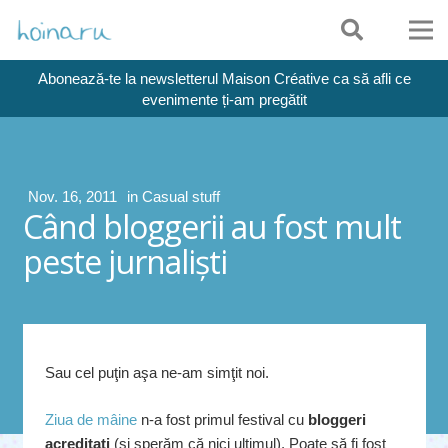
Abonează-te la newsletterul Maison Créative ca să afli ce
evenimente ți-am pregătit
Nov. 16, 2011
in
Casual stuff
Când bloggerii au fost mult
peste jurnalişti
Sau cel puţin aşa ne-am simţit noi.
Ziua de mâine
n-a fost primul festival cu
bloggeri
acreditaţi
(şi sperăm că nici ultimul). Poate să fi fost