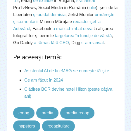
’12
, eMag
se extinde
în Bulgaria,
s-a lansat
ProTvNews, Social Media în România (
iulie
), şefii de la
Libertatea
şi-au dat demisia
, Zelist Monitor
urmăreşte
şi comentarii
, Mihnea Măruţa e
redactor-şef la
Adevărul
, Facebook
a mai schimbat ceva
la afişarea
fotografiilor şi permite
targetarea în funcţie de vârstă
,
Go Daddy
a rămas fără CEO
, Digg
s-a relansat
.
Pe aceeaşi temă:
Asistentul AI de la eMAG se numeşte iZi şi e…
Ce am făcut în 2024
Clădirea BCR devine hotel Hilton (peste câţiva
ani)
emag
media
media recap
napsters
recapitulare