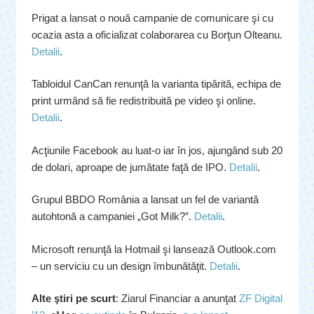
Prigat a lansat o nouă campanie de comunicare şi cu
ocazia asta a oficializat colaborarea cu Borţun Olteanu.
Detalii
.
Tabloidul CanCan renunţă la varianta tipărită, echipa de
print urmând să fie redistribuită pe video şi online.
Detalii
.
Acţiunile Facebook au luat-o iar în jos, ajungând sub 20
de dolari, aproape de jumătate faţă de IPO.
Detalii
.
Grupul BBDO România a lansat un fel de variantă
autohtonă a campaniei „Got Milk?”.
Detalii
.
Microsoft renunţă la Hotmail şi lansează Outlook.com
– un serviciu cu un design îmbunătăţit.
Detalii
.
Alte ştiri pe scurt
: Ziarul Financiar a anunţat
ZF Digital