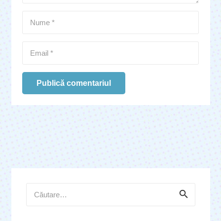
Publică comentariul
Caută
după: