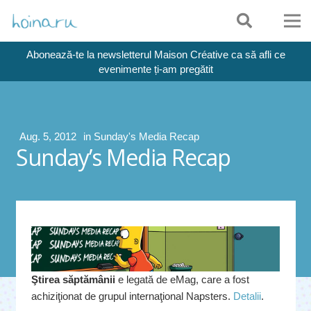
Abonează-te la newsletterul Maison Créative ca să afli ce
evenimente ți-am pregătit
Aug. 5, 2012
in
Sunday's Media Recap
Sunday’s Media Recap
Ştirea săptămânii
e legată de eMag, care a fost
achiziţionat de grupul internaţional Napsters.
Detalii
.