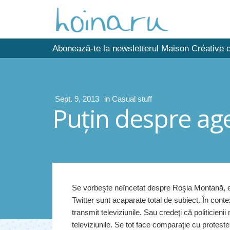
Abonează-te la newsletterul Maison Créative c
Sept. 9, 2013
in
Casual stuff
Puţin despre ag
Se vorbeşte neîncetat despre Roşia Montană, eu
Twitter sunt acaparate total de subiect. În co
transmit televiziunile. Sau credeţi că politicieni
televiziunile. Se tot face comparaţie cu protest