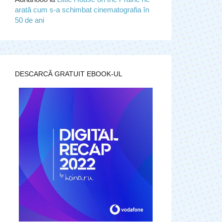
arată cum s-a schimbat cinematografia în
50 de ani
DESCARCĂ GRATUIT EBOOK-UL