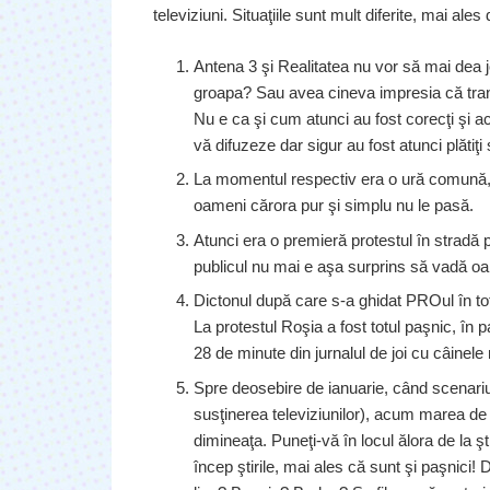
televiziuni. Situaţiile sunt mult diferite, mai ales
Antena 3 şi Realitatea nu vor să mai dea 
groapa? Sau avea cineva impresia că tran
Nu e ca şi cum atunci au fost corecţi şi 
vă difuzeze dar sigur au fost atunci plătiţ
La momentul respectiv era o ură comună, 
oameni cărora pur şi simplu nu le pasă.
Atunci era o premieră protestul în stradă
publicul nu mai e aşa surprins să vadă o
Dictonul după care s-a ghidat PROul în toţi 
La protestul Roşia a fost totul paşnic, în 
28 de minute din jurnalul de joi cu câinel
Spre deosebire de ianuarie, când scenariul
susţinerea televiziunilor), acum marea de 
dimineaţa. Puneţi-vă în locul ălora de la şt
încep ştirile, mai ales că sunt şi paşnici! 