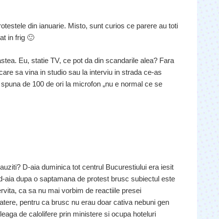
otestele din ianuarie. Misto, sunt curios ce parere au toti
t in frig 🙂
astea. Eu, statie TV, ce pot da din scandarile alea? Fara
are sa vina in studio sau la interviu in strada ce-as
spuna de 100 de ori la microfon „nu e normal ce se
ziti? D-aia duminica tot centrul Bucurestiului era iesit
d-aia dupa o saptamana de protest brusc subiectul este
ervita, ca sa nu mai vorbim de reactiile presei
batere, pentru ca brusc nu erau doar cativa nebuni gen
aga de calolifere prin ministere si ocupa hoteluri