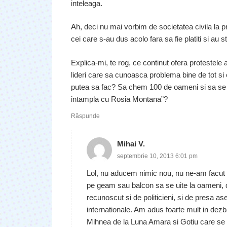
inteleaga.
Ah, deci nu mai vorbim de societatea civila la pr
cei care s-au dus acolo fara sa fie platiti si au sta
Explica-mi, te rog, ce continut ofera protestele 
lideri care sa cunoasca problema bine de tot si c
putea sa fac? Sa chem 100 de oameni si sa se 
intampla cu Rosia Montana”?
Răspunde
Mihai V.
septembrie 10, 2013 6:01 pm
Lol, nu aducem nimic nou, nu ne-am facut au
pe geam sau balcon sa se uite la oameni, 
recunoscut si de politicieni, si de presa as
internationale. Am adus foarte mult in dez
Mihnea de la Luna Amara si Gotiu care se le