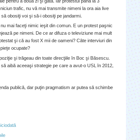
 pentru a doua zi şi gata. Iar protestul până la 3
 niciun trafic, nu vă mai transmite nimeni la ora aia live
să obosiţi voi şi să-i obosiţi pe jandarmi.
nu mai faceţi nimic ieşit din comun. E un protest paşnic
jează pe nimeni. De ce ar difuza o televiziune mai mult
testat şi că au fost X mii de oameni? Câte interviuri din
u pieţe ocupate?
ziţie şi trăgeau din toate direcţiile în Boc şi Băsescu.
c să aibă aceeaşi strategie pe care a avut-o USL în 2012,
agenda publică, dar puţin pragmatism ar putea să schimbe
niciodată
ile