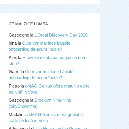
CE MAI ZICE LUMEA.
Gascoigne
la
L’Oreal Discovery Day 2026
Irina
la
Cum vor mai face băncile
onboarding de-acum încolo?
Alex
la
E nevoie de atâtea magazine non-
stop?
Garm
la
Cum vor mai face băncile
onboarding de-acum încolo?
Pietro
la
eMAG Genius oferă gratuit o carte
pe lună în Voxa
Gascoigne
la
Brooklyn Nine-Nine
(SkyShowtime)
Madalin
la
eMAG Genius oferă gratuit o
carte pe lună în Voxa
Adrianooo
la
Little House on the Prairie ne