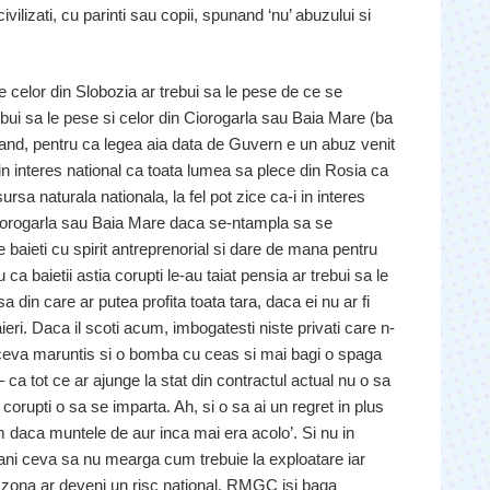
ilizati, cu parinti sau copii, spunand ‘nu’ abuzului si
e celor din Slobozia ar trebui sa le pese de ce se
ui sa le pese si celor din Ciorogarla sau Baia Mare (ba
rand, pentru ca legea aia data de Guvern e un abuz venit
in interes national ca toata lumea sa plece din Rosia ca
sa naturala nationala, la fel pot zice ca-i in interes
iorogarla sau Baia Mare daca se-ntampla sa se
baieti cu spirit antreprenorial si dare de mana pentru
 ca baietii astia corupti le-au taiat pensia ar trebui sa le
a din care ar putea profita toata tara, daca ei nu ar fi
aieri. Daca il scoti acum, imbogatesti niste privati care n-
mb ceva maruntis si o bomba cu ceas si mai bagi o spaga
 ca tot ce ar ajunge la stat din contractul actual nu o sa
corupti o sa se imparta. Ah, si o sa ai un regret in plus
m daca muntele de aur inca mai era acolo’. Si nu in
 ani ceva sa nu mearga cum trebuie la exploatare iar
 zona ar deveni un risc national, RMGC isi baga