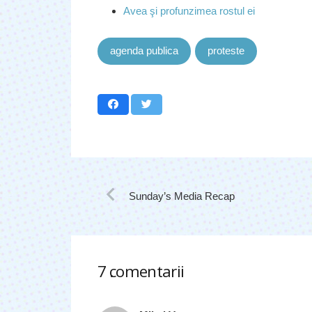
Avea şi profunzimea rostul ei
agenda publica
proteste
Sunday’s Media Recap
7
comentarii
.