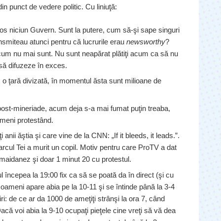
 din punct de vedere politic. Cu liniuţă:
jos niciun Guvern. Sunt la putere, cum să-şi sape singuri
smiteau atunci pentru că lucrurile erau
newsworthy
?
acum nu mai sunt. Nu sunt neapărat plătiţi acum ca să nu
i să difuzeze în exces.
o ţară divizată, în momentul ăsta sunt milioane de
 post-mineriade, acum deja s-a mai fumat puţin treaba,
ameni protestând.
anii ăştia şi care vine de la CNN: „If it bleeds, it leads.”.
parcul Tei a murit un copil. Motiv pentru care ProTV a dat
e maidanez şi doar 1 minut 20 cu protestul.
 începea la 19:00 fix ca să se poată da în direct (şi cu
oameni apare abia pe la 10-11 şi se întinde până la 3-4
iri: de ce ar da 1000 de ameţiţi strânşi la ora 7, când
Dacă voi abia la 9-10 ocupaţi pieţele cine vreţi să vă dea