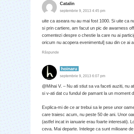
Catalin
septembrie 9, 2013 4:45 pm
uite ca aseara nu au mai fost 1000. Si uite ca 
si prin cartiere, am facut un pic de awarness off
comentezi despre o chestie la care nu ai participa
oricum nu acopera evenimentul] sau din ce ai auzi
Răspunde
hoinaru
septembrie 9, 2013 6:07 pm
@Mihai V. – Nu ati stiut sa va faceti auziti, nu a
si v-ati dat cu fundul de pamant la un moment da
Explica-mi de ce ar trebui sa le pese unor oam
care traiesc acum, nu peste 50 de ani. Unor oa
(astfel incat in ianuarie erau foarte interesati).
ceva. Mai departe. Intelege ca sunt milioane de 