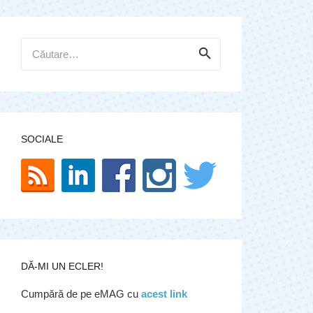
Caută
după:
SOCIALE
DĂ-MI UN ECLER!
Cumpără de pe eMAG cu
acest link