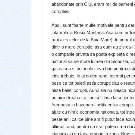
abandonate prin Cluj, eram mii de oameni civ
coruptiei.
Apoi, sunt foarte multe motivele pentru car
intampla la Rosia Montana. Asa cum ar treb
mai ales celor de la Baia Mare). In primul 
dintr-o mare coruptie: asa cum au zis ca-i 
o companie privata sa poata exploata o resur
national sa se mute lumea din Slobozia, C
gaseasca si pe acolo ceva bun pentru niste 
cine trebuie. In al doilea rand, tocmai pentru
pese ca tot baietii astia corupti dau o resurs
niste baieti corupti. Aurul ala nu pleaca nic
au nicio treaba cu tine si-ti lasa la schi
frumoasa in buzunarul politicenilor corupti –
ajute cu nimic economia nationala, tot intre 
peste ani, ca ‘ce bine am fi putut face acu
ultimul rand, pentru ca s-ar putea ca-n doi
cianura aia sa faca prapad in zona. Brusc,