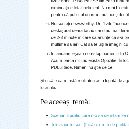
live? Banciu? Badea? Se filmează materiale
dimineaţa e total ineficient. Nu mai blocaţi
pentru că publicul doarme, nu faceţi decât 
Nu sunteţi newsworthy. De 4 zile încoace 
desfăşurat seara târziu când nu mai deran
de 2-3 minute în care să anunţe că s-a pro
mulţime să iei? Cât să te uiţi la imagini c
În ianuarie ieşeau non-stop oamenii din Opo
Acum parcă nici nu există Opoziţie. În lo
PDLul tace. Nimeni nu ştie de ce.
Ştiu că e cam tristă realitatea asta legată de 
lucrurile.
Pe aceeaşi temă:
Scenariul politic care n-o să se întâmple 
Televiziunile sunt (încă) extrem de profitab