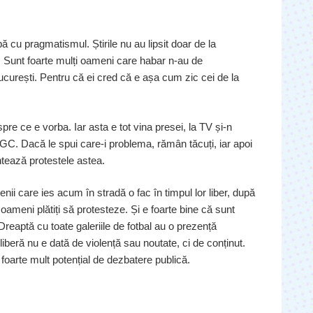
abă cu pragmatismul. Știrile nu au lipsit doar de la
are. Sunt foarte mulți oameni care habar n-au de
curești. Pentru că ei cred că e așa cum zic cei de la
re ce e vorba. Iar asta e tot vina presei, la TV și-n
C. Dacă le spui care-i problema, rămân tăcuți, iar apoi
ntează protestele astea.
ii care ies acum în stradă o fac în timpul lor liber, după
oameni plătiți să protesteze. Și e foarte bine că sunt
Dreaptă cu toate galeriile de fotbal au o prezență
 liberă nu e dată de violență sau noutate, ci de conținut.
e foarte mult potențial de dezbatere publică.