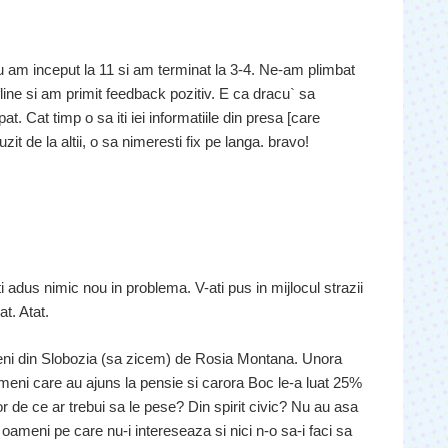
nu am inceput la 11 si am terminat la 3-4. Ne-am plimbat
line si am primit feedback pozitiv. E ca dracu` sa
t. Cat timp o sa iti iei informatiile din presa [care
t de la altii, o sa nimeresti fix pe langa. bravo!
ti adus nimic nou in problema. V-ati pus in mijlocul strazii
t. Atat.
eni din Slobozia (sa zicem) de Rosia Montana. Unora
meni care au ajuns la pensie si carora Boc le-a luat 25%
 Lor de ce ar trebui sa le pese? Din spirit civic? Nu au asa
oameni pe care nu-i intereseaza si nici n-o sa-i faci sa