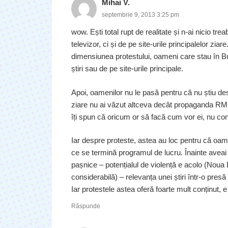
Mihai V.
septembrie 9, 2013 3:25 pm
wow. Ești total rupt de realitate și n-ai nicio tre
televizor, ci și de pe site-urile principalelor zi
dimensiunea protestului, oameni care stau în Bu
știri sau de pe site-urile principale.
Apoi, oamenilor nu le pasă pentru că nu știu desp
ziare nu ai văzut altceva decât propaganda RMG
îți spun că oricum or să facă cum vor ei, nu co
Iar despre proteste, astea au loc pentru că oamen
ce se termină programul de lucru. Înainte aveai 
pașnice – potențialul de violență e acolo (Noua 
considerabilă) – relevanța unei știri într-o presă
Iar protestele astea oferă foarte mult conținut, 
Răspunde