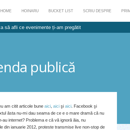
HOME
HOINARU
BUCKET LIST
SCRIU DESPRE
PRIM
a să afli ce evenimente ți-am pregătit
enda publică
 am citit articole bune
aici
,
aici
şi
aici
. Facebook şi
ntextul ăsta nu-mi dau seama de ce e o mare dramă că nu
i n-au internet? Problema e că vă ignoră ăia, nu
ele din ianuarie 2012, proteste transmise live non-stop de