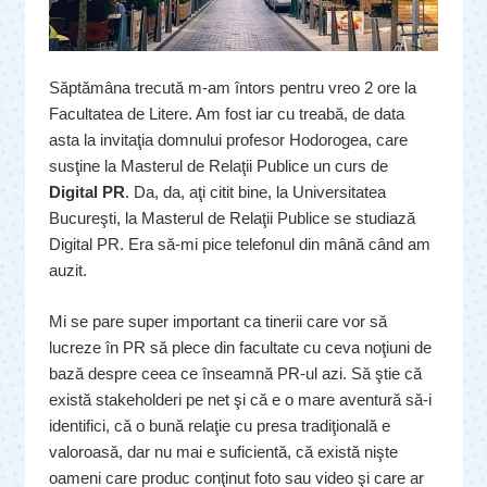
Săptămâna trecută m-am întors pentru vreo 2 ore la
Facultatea de Litere. Am fost iar cu treabă, de data
asta la invitaţia domnului profesor Hodorogea, care
susţine la Masterul de Relaţii Publice un curs de
Digital PR
. Da, da, aţi citit bine, la Universitatea
Bucureşti, la Masterul de Relaţii Publice se studiază
Digital PR. Era să-mi pice telefonul din mână când am
auzit.
Mi se pare super important ca tinerii care vor să
lucreze în PR să plece din facultate cu ceva noţiuni de
bază despre ceea ce înseamnă PR-ul azi. Să ştie că
există stakeholderi pe net şi că e o mare aventură să-i
identifici, că o bună relaţie cu presa tradiţională e
valoroasă, dar nu mai e suficientă, că există nişte
oameni care produc conţinut foto sau video şi care ar