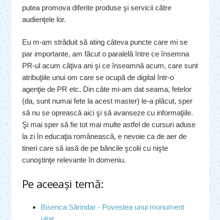
putea promova diferite produse şi servicii către
audienţele lor.
Eu m-am străduit să ating câteva puncte care mi se
par importante, am făcut o paralelă între ce însemna
PR-ul acum câţiva ani şi ce înseamnă acum, care sunt
atribuţiile unui om care se ocupă de digital într-o
agenţie de PR etc. Din câte mi-am dat seama, fetelor
(da, sunt numai fete la acest master) le-a plăcut, sper
să nu se oprească aici şi să avanseze cu informaţiile.
Şi mai sper să fie tot mai multe astfel de cursuri aduse
la zi în educaţia românească, e nevoie ca de aer de
tineri care să iasă de pe băncile şcolii cu nişte
cunoştinţe relevante în domeniu.
Pe aceeaşi temă:
Biserica Sărindar - Povestea unui monument
uitat