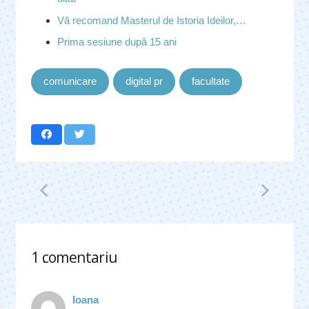
Vă recomand Masterul de Istoria Ideilor,…
Prima sesiune după 15 ani
comunicare
digital pr
facultate
1
comentariu
.
Ioana