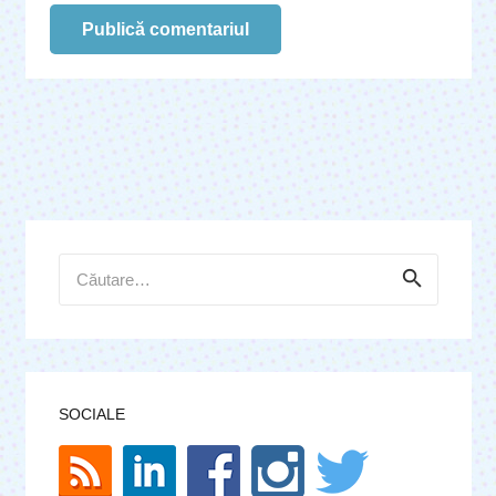
Publică comentariul
Caută
după:
SOCIALE