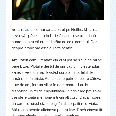
Serialul
ăsta
tocmai ce-a apărut pe Netflix. Mi-a luat
ceva să-l găsesc, a trebuit să dau cu search după
nume, pentru că nu mi-l arăta deloc algoritmul. Dar
despre problema asta cu altă ocazie.
Am văzut cam jumătate din el şi pot să spun că mi se
pare bizar. Plotul e destul de simplu: un tip este adus
să rezolve o crimă. Twist-ul constă în tot felul de
amănunte futuriste. Acţiunea se petrece peste câteva
sute de ani, într-un viitor în care oamenii au la
dispoziţie un fel de chipuri/flash-uri prin care pot să-şi
transfere toată memoria într-un alt corp. Dacă moare
un corp, iei discheta, o bagi în alt corp, îţi reiei viaţa.
Mă rog, o scoate altcineva pentru tine. Dacă cineva îţi
distruge discheta, abia atunci ai murit de tot.