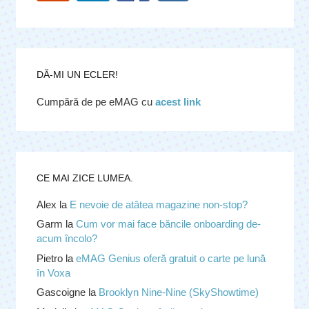
DĂ-MI UN ECLER!
Cumpără de pe eMAG cu
acest link
CE MAI ZICE LUMEA.
Alex
la
E nevoie de atâtea magazine non-stop?
Garm
la
Cum vor mai face băncile onboarding de-
acum încolo?
Pietro
la
eMAG Genius oferă gratuit o carte pe lună
în Voxa
Gascoigne
la
Brooklyn Nine-Nine (SkyShowtime)