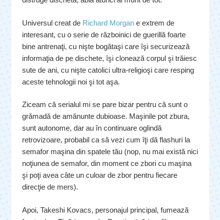
Universul creat de
Richard Morgan
e extrem de
interesant, cu o serie de războinici de guerillă foarte
bine antrenaţi, cu nişte bogătaşi care îşi securizează
informaţia de pe dischete, îşi clonează corpul şi trăiesc
sute de ani, cu nişte catolici ultra-religioşi care resping
aceste tehnologii noi şi tot aşa.
Ziceam că serialul mi se pare bizar pentru că sunt o
grămadă de amănunte dubioase. Maşinile pot zbura,
sunt autonome, dar au în continuare oglindă
retrovizoare, probabil ca să vezi cum îţi dă flashuri la
semafor maşina din spatele tău (nop, nu mai există nici
noţiunea de semafor, din moment ce zbori cu maşina
şi poţi avea câte un culoar de zbor pentru fiecare
direcţie de mers).
Apoi, Takeshi Kovacs, personajul principal, fumează