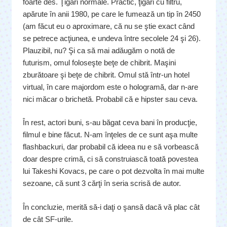
foarte des. Ţigări normale. Practic, ţigări cu filtru,
apărute în anii 1980, pe care le fumează un tip în 2450
(am făcut eu o aproximare, că nu se ştie exact când
se petrece acţiunea, e undeva între secolele 24 şi 26).
Plauzibil, nu? Şi ca să mai adăugăm o notă de
futurism, omul foloseşte beţe de chibrit. Maşini
zburătoare şi beţe de chibrit. Omul stă într-un hotel
virtual, în care majordom este o hologramă, dar n-are
nici măcar o brichetă. Probabil că e hipster sau ceva.
În rest, actori buni, s-au băgat ceva bani în producţie,
filmul e bine făcut. N-am înţeles de ce sunt aşa multe
flashbackuri, dar probabil că ideea nu e să vorbească
doar despre crimă, ci să construiască toată povestea
lui Takeshi Kovacs, pe care o pot dezvolta în mai multe
sezoane, că sunt 3 cărţi în seria scrisă de autor.
În concluzie, merită să-i daţi o şansă dacă vă plac cât
de cât SF-urile.