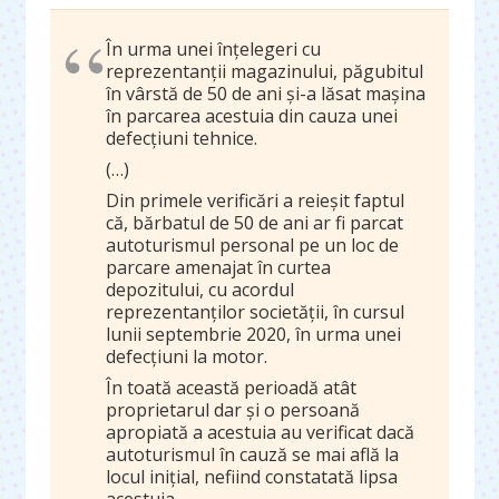
În urma unei înțelegeri cu
reprezentanții magazinului, păgubitul
în vârstă de 50 de ani și-a lăsat mașina
în parcarea acestuia din cauza unei
defecțiuni tehnice.
(…)
Din primele verificări a reieșit faptul
că, bărbatul de 50 de ani ar fi parcat
autoturismul personal pe un loc de
parcare amenajat în curtea
depozitului, cu acordul
reprezentanților societății, în cursul
lunii septembrie 2020, în urma unei
defecțiuni la motor.
În toată această perioadă atât
proprietarul dar și o persoană
apropiată a acestuia au verificat dacă
autoturismul în cauză se mai află la
locul inițial, nefiind constatată lipsa
acestuia.