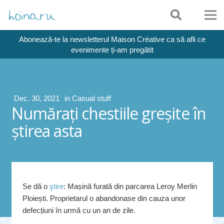
Abonează-te la newsletterul Maison Créative ca să afli ce
evenimente ți-am pregătit
Dec. 30, 2021
in
Casual stuff
Număraţi chestiile greşite în
ştirea asta
Se dă o
ştire
: Mașină furată din parcarea Leroy Merlin
Ploiești. Proprietarul o abandonase din cauza unor
defecțiuni în urmă cu un an de zile.