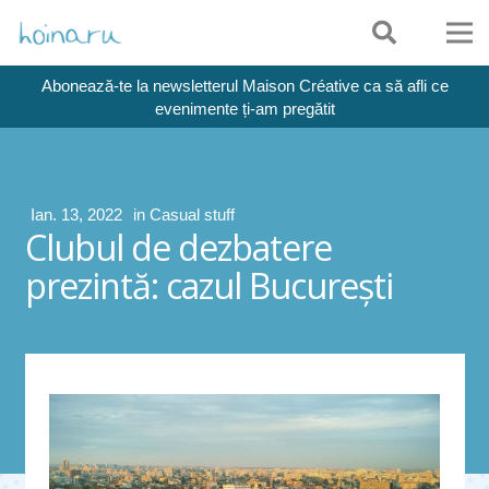
Abonează-te la newsletterul Maison Créative ca să afli ce
evenimente ți-am pregătit
Ian. 13, 2022
in
Casual stuff
Clubul de dezbatere
prezintă: cazul București