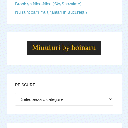
Brooklyn Nine-Nine (SkyShowtime)
Nu sunt cam mulţi ţânţari în Bucureşti?
PE SCURT:
Pe
scurt: