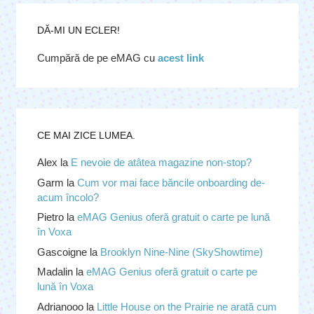
DĂ-MI UN ECLER!
Cumpără de pe eMAG cu
acest link
CE MAI ZICE LUMEA.
Alex
la
E nevoie de atâtea magazine non-stop?
Garm
la
Cum vor mai face băncile onboarding de-
acum încolo?
Pietro
la
eMAG Genius oferă gratuit o carte pe lună
în Voxa
Gascoigne
la
Brooklyn Nine-Nine (SkyShowtime)
Madalin
la
eMAG Genius oferă gratuit o carte pe
lună în Voxa
Adrianooo
la
Little House on the Prairie ne arată cum