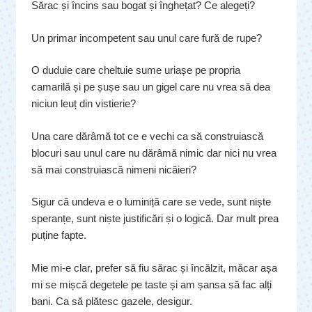
Sărac și încins sau bogat și înghețat? Ce alegeți?
Un primar incompetent sau unul care fură de rupe?
O duduie care cheltuie sume uriașe pe propria
camarilă și pe șușe sau un gigel care nu vrea să dea
niciun leuț din vistierie?
Una care dărâmă tot ce e vechi ca să construiască
blocuri sau unul care nu dărâmă nimic dar nici nu vrea
să mai construiască nimeni nicăieri?
Sigur că undeva e o luminiță care se vede, sunt niște
speranțe, sunt niște justificări și o logică. Dar mult prea
puține fapte.
Mie mi-e clar, prefer să fiu sărac și încălzit, măcar așa
mi se mișcă degetele pe taste și am șansa să fac alți
bani. Ca să plătesc gazele, desigur.