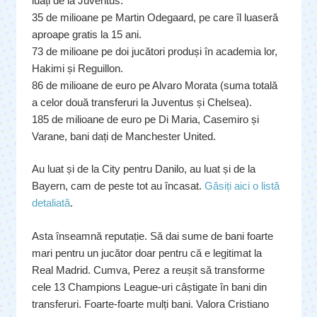
luați de la Juventus.
35 de milioane pe Martin Odegaard, pe care îl luaseră
aproape gratis la 15 ani.
73 de milioane pe doi jucători produși în academia lor,
Hakimi și Reguillon.
86 de milioane de euro pe Alvaro Morata (suma totală
a celor două transferuri la Juventus și Chelsea).
185 de milioane de euro pe Di Maria, Casemiro și
Varane, bani dați de Manchester United.
Au luat și de la City pentru Danilo, au luat și de la
Bayern, cam de peste tot au încasat.
Găsiți aici o listă
detaliată
.
Asta înseamnă reputație. Să dai sume de bani foarte
mari pentru un jucător doar pentru că e legitimat la
Real Madrid. Cumva, Perez a reușit să transforme
cele 13 Champions League-uri câștigate în bani din
transferuri. Foarte-foarte mulți bani. Valora Cristiano