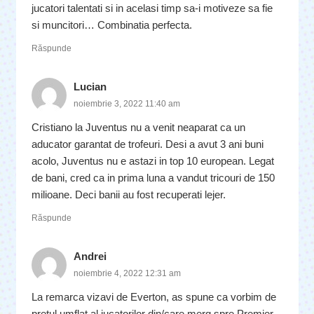
jucatori talentati si in acelasi timp sa-i motiveze sa fie
si muncitori… Combinatia perfecta.
Răspunde
Lucian
noiembrie 3, 2022 11:40 am
Cristiano la Juventus nu a venit neaparat ca un
aducator garantat de trofeuri. Desi a avut 3 ani buni
acolo, Juventus nu e astazi in top 10 european. Legat
de bani, cred ca in prima luna a vandut tricouri de 150
milioane. Deci banii au fost recuperati lejer.
Răspunde
Andrei
noiembrie 4, 2022 12:31 am
La remarca vizavi de Everton, as spune ca vorbim de
pretul umflat al jucatorilor din/care merg spre Premier