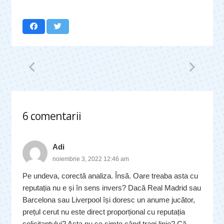
6
comentarii
.
Adi
noiembrie 3, 2022 12:46 am
Pe undeva, corectă analiza. Însă. Oare treaba asta cu
reputația nu e și în sens invers? Dacă Real Madrid sau
Barcelona sau Liverpool își doresc un anume jucător,
prețul cerut nu este direct proporțional cu reputația
solicitantului? Asta nu se simte când tragi linie? Că