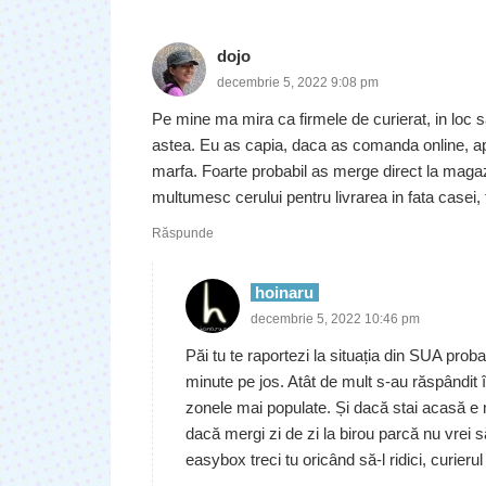
dojo
decembrie 5, 2022 9:08 pm
Pe mine ma mira ca firmele de curierat, in loc s
astea. Eu as capia, daca as comanda online, apo
marfa. Foarte probabil as merge direct la maga
multumesc cerului pentru livrarea in fata casei, 
Răspunde
hoinaru
decembrie 5, 2022 10:46 pm
Păi tu te raportezi la situația din SUA probab
minute pe jos. Atât de mult s-au răspândit în
zonele mai populate. Și dacă stai acasă e mu
dacă mergi zi de zi la birou parcă nu vrei să 
easybox treci tu oricând să-l ridici, curier