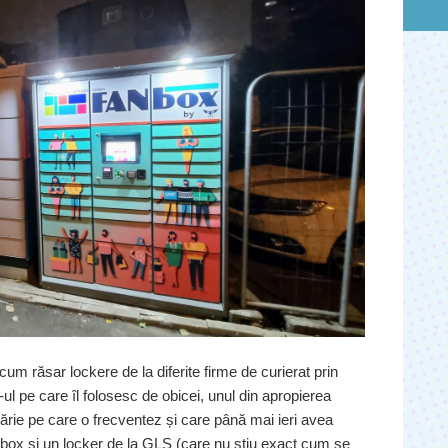
 răsar lockere de la diferite firme de curierat prin
l pe care îl folosesc de obicei, unul din apropierea
inărie pe care o frecventez și care până mai ieri avea
box și un locker de la GLS (care nu știu exact cum se