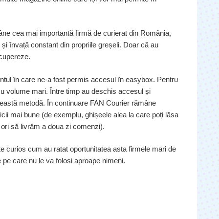
âne cea mai importantă firmă de curierat din România,
e și învață constant din propriile greșeli. Doar că au
ecupereze.
ul în care ne-a fost permis accesul în easybox. Pentru
cu volume mari. Între timp au deschis accesul și
această metodă. În continuare FAN Courier rămâne
icii mai bune (de exemplu, ghișeele alea la care poți lăsa
 ori să livrăm a doua zi comenzi).
 curios cum au ratat oportunitatea asta firmele mari de
 pe care nu le va folosi aproape nimeni.