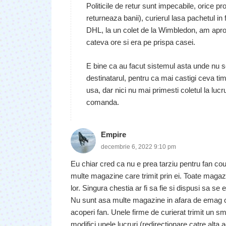
Politicile de retur sunt impecabile, orice p
returneaza banii), curierul lasa pachetul in
DHL, la un colet de la Wimbledon, am aproba
cateva ore si era pe prispa casei.
E bine ca au facut sistemul asta unde nu se
destinatarul, pentru ca mai castigi ceva tim
usa, dar nici nu mai primesti coletul la lucr
comanda.
Empire
decembrie 6, 2022 9:10 pm
Eu chiar cred ca nu e prea tarziu pentru fan co
multe magazine care trimit prin ei. Toate magazi
lor. Singura chestia ar fi sa fie si dispusi sa se e
Nu sunt asa multe magazine in afara de emag ca
acoperi fan. Unele firme de curierat trimit un sm
modifici unele lucruri (redirectionare catre alt