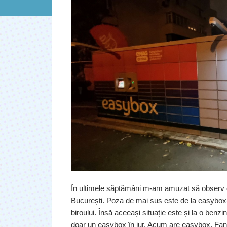
În ultimele săptămâni m-am amuzat să observ cum
București. Poza de mai sus este de la easybox-u
biroului. Însă aceeași situație este și la o benz
doar un easybox în jur. Acum are easybox, Fan