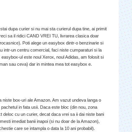
ai dupa curier si nu mai sta curierul dupa tine, ai primit
reci sa il ridici CAND VREI TU, livrarea clasica doar
ocasnice). Poti alege un easybox dintr-o benzinarie si
sau intr-un centru comercial, faci niste cumparaturi si la
, easybox-ul este noul Xerox, noul Adidas, am folosit si
toman sau ceva) dar in mintea mea tot easybox e.
ista niste box-uri ale Amazon. Am vazut undeva langa o
 pachetul in fata usii. Daca este bloc (din nou, zona
t deloc cu un curier, decat daca vrei sa ii dai niste bani
esti imediat banii inapoi (si nu doar de la Amazon),
, chestie care se intampla o data la 10 ani probabil).