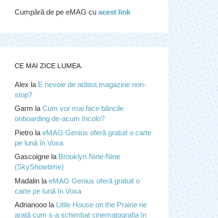
Cumpără de pe eMAG cu
acest link
CE MAI ZICE LUMEA.
Alex
la
E nevoie de atâtea magazine non-
stop?
Garm
la
Cum vor mai face băncile
onboarding de-acum încolo?
Pietro
la
eMAG Genius oferă gratuit o carte
pe lună în Voxa
Gascoigne
la
Brooklyn Nine-Nine
(SkyShowtime)
Madalin
la
eMAG Genius oferă gratuit o
carte pe lună în Voxa
Adrianooo
la
Little House on the Prairie ne
arată cum s-a schimbat cinematografia în