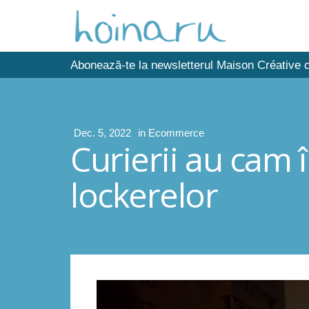
Abonează-te la newsletterul Maison Créative c
Dec. 5, 2022
in
Ecommerce
Curierii au cam 
lockerelor