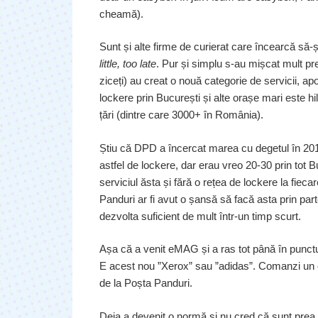
cheamă).
Sunt și alte firme de curierat care încearcă să-
little, too late
. Pur și simplu s-au mișcat mult p
ziceți) au creat o nouă categorie de servicii, a
lockere prin București și alte orașe mari este 
țări (dintre care 3000+ în România).
Știu că DPD a încercat marea cu degetul în 201
astfel de lockere, dar erau vreo 20-30 prin tot 
serviciul ăsta și fără o rețea de lockere la fieca
Panduri ar fi avut o șansă să facă asta prin par
dezvolta suficient de mult într-un timp scurt.
Așa că a venit eMAG și a ras tot până în punctu
E acest nou ”Xerox” sau ”adidas”. Comanzi un c
de la Poșta Panduri.
Deja a devenit o normă și nu cred că sunt prea 