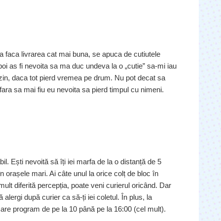
a faca livrarea cat mai buna, se apuca de cutiutele
i as fi nevoita sa ma duc undeva la o „cutie” sa-mi iau
zin, daca tot pierd vremea pe drum. Nu pot decat sa
fara sa mai fiu eu nevoita sa pierd timpul cu nimeni.
il. Ești nevoită să îți iei marfa de la o distanță de 5
 orașele mari. Ai câte unul la orice colț de bloc în
lt diferită percepția, poate veni curierul oricând. Dar
alergi după curier ca să-ți iei coletul. În plus, la
ul are program de pe la 10 până pe la 16:00 (cel mult).