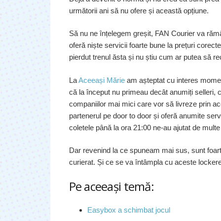
următorii ani să nu ofere și această opțiune.
Să nu ne înțelegem greșit, FAN Courier va răm
oferă niște servicii foarte bune la prețuri corect
pierdut trenul ăsta și nu știu cum ar putea să r
La
Aceeași Mărie
am așteptat cu interes moment
că la început nu primeau decât anumiți selleri, 
companiilor mai mici care vor să livreze prin 
partenerul pe door to door și oferă anumite serv
coletele până la ora 21:00 ne-au ajutat de multe
Dar revenind la ce spuneam mai sus, sunt foarte
curierat. Și ce se va întâmpla cu aceste lockere
Pe aceeaşi temă:
Easybox a schimbat jocul