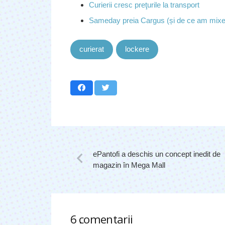
Curierii cresc preţurile la transport
Sameday preia Cargus (și de ce am mixed
curierat
lockere
ePantofi a deschis un concept inedit de
magazin în Mega Mall
6
comentarii
.