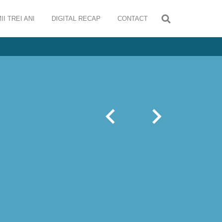
II TREI ANI
DIGITAL RECAP
CONTACT
a