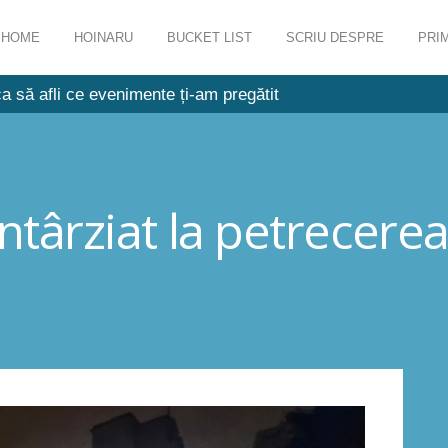
HOME
HOINARU
BUCKET LIST
SCRIU DESPRE
PRIM
a să afli ce evenimente ți-am pregătit
întârziat la petrecere