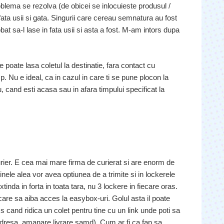
roblema se rezolva (de obicei se inlocuieste produsul /
 fata usii si gata. Singurii care cereau semnatura au fost
t sa-l lase in fata usii si asta a fost. M-am intors dupa
 poate lasa coletul la destinatie, fara contact cu
p. Nu e ideal, ca in cazul in care ti se pune plocon la
u, cand esti acasa sau in afara timpului specificat la
urier. E cea mai mare firma de curierat si are enorm de
nele alea vor avea optiunea de a trimite si in lockerele
xtinda in forta in toata tara, nu 3 lockere in fiecare oras.
re sa aiba acces la easybox-uri. Golul asta il poate
s cand ridica un colet pentru tine cu un link unde poti sa
a adresa, amanare livrare samd). Cum ar fi ca fan sa