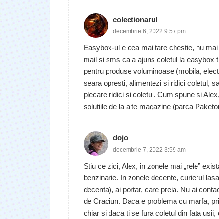
colectionarul
decembrie 6, 2022 9:57 pm
Easybox-ul e cea mai tare chestie, nu mai st
mail si sms ca a ajuns coletul la easybox t
pentru produse voluminoase (mobila, electr
seara opresti, alimentezi si ridici coletul, 
plecare ridici si coletul. Cum spune si Alex
solutiile de la alte magazine (parca Pake
dojo
decembrie 7, 2022 3:59 am
Stiu ce zici, Alex, in zonele mai „rele” ex
benzinarie. In zonele decente, curierul lasa
decenta), ai portar, care preia. Nu ai contac
de Craciun. Daca e problema cu marfa, prim
chiar si daca ti se fura coletul din fata usii