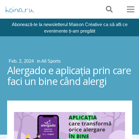
Abonează-te la newsletterul Maison Créative ca să afli ce
evenimente ți-am pregătit
Feb. 2, 2024
in
All Sports
Alergado e aplicaţia prin care
faci un bine când alergi