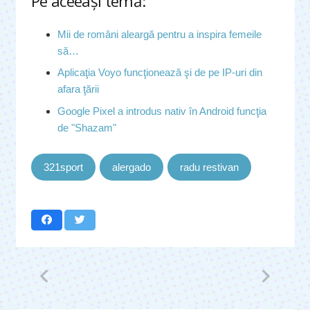
Pe aceeaşi temă:
Mii de români aleargă pentru a inspira femeile
să…
Aplicaţia Voyo funcţionează şi de pe IP-uri din
afara ţării
Google Pixel a introdus nativ în Android funcţia
de "Shazam"
321sport
alergado
radu restivan