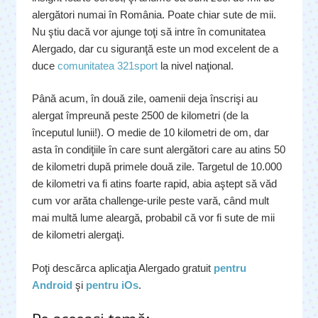
alergători numai în România. Poate chiar sute de mii.
Nu ştiu dacă vor ajunge toţi să intre în comunitatea
Alergado, dar cu siguranţă este un mod excelent de a
duce
comunitatea 321sport
la nivel naţional.
Până acum, în două zile, oamenii deja înscrişi au
alergat împreună peste 2500 de kilometri (de la
începutul lunii!). O medie de 10 kilometri de om, dar
asta în condiţiile în care sunt alergători care au atins 50
de kilometri după primele două zile. Targetul de 10.000
de kilometri va fi atins foarte rapid, abia aştept să văd
cum vor arăta challenge-urile peste vară, când mult
mai multă lume aleargă, probabil că vor fi sute de mii
de kilometri alergaţi.
Poţi descărca aplicaţia Alergado gratuit
pentru
Android
şi
pentru iOs
.