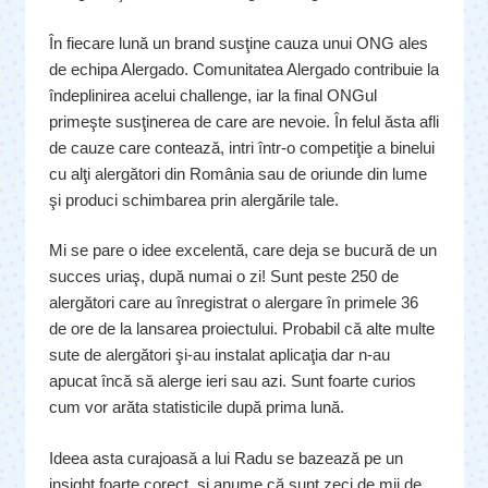
În fiecare lună un brand susţine cauza unui ONG ales
de echipa Alergado. Comunitatea Alergado contribuie la
îndeplinirea acelui challenge, iar la final ONGul
primeşte susţinerea de care are nevoie. În felul ăsta afli
de cauze care contează, intri într-o competiţie a binelui
cu alţi alergători din România sau de oriunde din lume
şi produci schimbarea prin alergările tale.
Mi se pare o idee excelentă, care deja se bucură de un
succes uriaş, după numai o zi! Sunt peste 250 de
alergători care au înregistrat o alergare în primele 36
de ore de la lansarea proiectului. Probabil că alte multe
sute de alergători şi-au instalat aplicaţia dar n-au
apucat încă să alerge ieri sau azi. Sunt foarte curios
cum vor arăta statisticile după prima lună.
Ideea asta curajoasă a lui Radu se bazează pe un
insight foarte corect, şi anume că sunt zeci de mii de