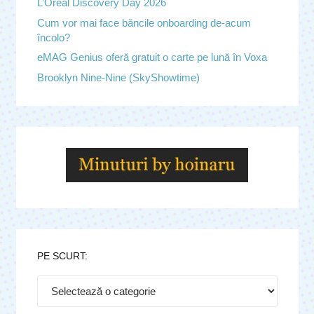
L’Oreal Discovery Day 2026
Cum vor mai face băncile onboarding de-acum
încolo?
eMAG Genius oferă gratuit o carte pe lună în Voxa
Brooklyn Nine-Nine (SkyShowtime)
PE SCURT:
Pe
scurt: