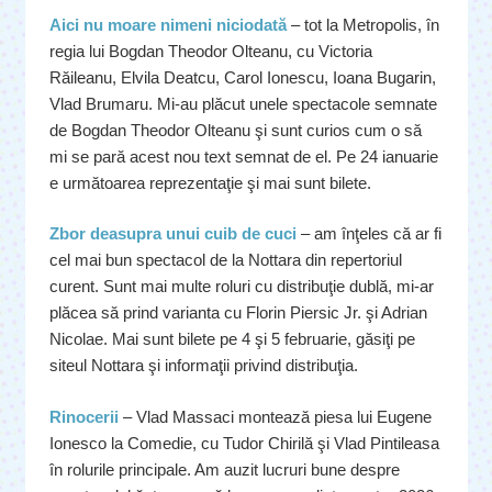
Aici nu moare nimeni niciodată
– tot la Metropolis, în
regia lui Bogdan Theodor Olteanu, cu Victoria
Răileanu, Elvila Deatcu, Carol Ionescu, Ioana Bugarin,
Vlad Brumaru. Mi-au plăcut unele spectacole semnate
de Bogdan Theodor Olteanu şi sunt curios cum o să
mi se pară acest nou text semnat de el. Pe 24 ianuarie
e următoarea reprezentaţie şi mai sunt bilete.
Zbor deasupra unui cuib de cuci
– am înţeles că ar fi
cel mai bun spectacol de la Nottara din repertoriul
curent. Sunt mai multe roluri cu distribuţie dublă, mi-ar
plăcea să prind varianta cu Florin Piersic Jr. şi Adrian
Nicolae. Mai sunt bilete pe 4 şi 5 februarie, găsiţi pe
siteul Nottara şi informaţii privind distribuţia.
Rinocerii
– Vlad Massaci montează piesa lui Eugene
Ionesco la Comedie, cu Tudor Chirilă şi Vlad Pintileasa
în rolurile principale. Am auzit lucruri bune despre