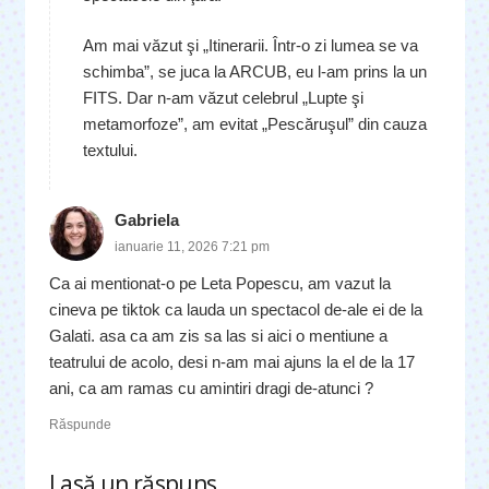
Am mai văzut şi „Itinerarii. Într-o zi lumea se va
schimba”, se juca la ARCUB, eu l-am prins la un
FITS. Dar n-am văzut celebrul „Lupte şi
metamorfoze”, am evitat „Pescăruşul” din cauza
textului.
Gabriela
ianuarie 11, 2026 7:21 pm
Ca ai mentionat-o pe Leta Popescu, am vazut la
cineva pe tiktok ca lauda un spectacol de-ale ei de la
Galati. asa ca am zis sa las si aici o mentiune a
teatrului de acolo, desi n-am mai ajuns la el de la 17
ani, ca am ramas cu amintiri dragi de-atunci ?
Răspunde
Lasă un răspuns