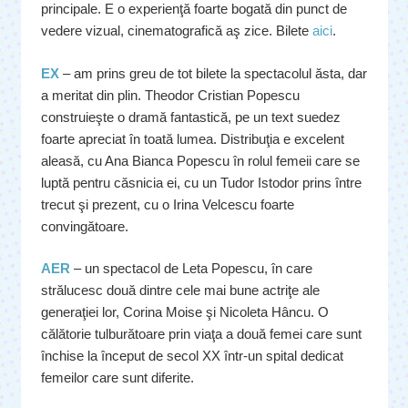
principale. E o experienţă foarte bogată din punct de
vedere vizual, cinematografică aş zice. Bilete
aici
.
EX
– am prins greu de tot bilete la spectacolul ăsta, dar
a meritat din plin. Theodor Cristian Popescu
construieşte o dramă fantastică, pe un text suedez
foarte apreciat în toată lumea. Distribuţia e excelent
aleasă, cu Ana Bianca Popescu în rolul femeii care se
luptă pentru căsnicia ei, cu un Tudor Istodor prins între
trecut şi prezent, cu o Irina Velcescu foarte
convingătoare.
AER
– un spectacol de Leta Popescu, în care
strălucesc două dintre cele mai bune actriţe ale
generaţiei lor, Corina Moise şi Nicoleta Hâncu. O
călătorie tulburătoare prin viaţa a două femei care sunt
închise la început de secol XX într-un spital dedicat
femeilor care sunt diferite.