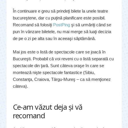
În continuare e greu să prindeţi bilete la unele teatre
bucureştene, dar cu puţină planificare este posibil.
Recomand să folosiţi
PostPing
şi să urmăriţi când se
pun în vânzare biletele, nu mai merge să luaţi decizia
de pe o zi pe alta sau în aceeaşi săptămână.
Mai jos este o listă de spectacole care se joacă în
Bucureşti. Probabil că voi reveni cu o listă separată cu
spectacole din ţară. Sunt câteva oraşe în care se
montează nişte spectacole fantastice (Sibiu,
Constanţa, Craiova, Târgu-Mureş – ca să menţionez
câteva).
Ce-am văzut deja şi vă
recomand