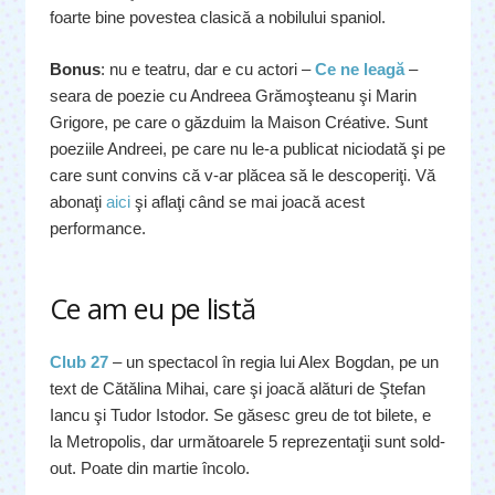
foarte bine povestea clasică a nobilului spaniol.
Bonus
: nu e teatru, dar e cu actori –
Ce ne leagă
–
seara de poezie cu Andreea Grămoşteanu şi Marin
Grigore, pe care o găzduim la Maison Créative. Sunt
poeziile Andreei, pe care nu le-a publicat niciodată şi pe
care sunt convins că v-ar plăcea să le descoperiţi. Vă
abonaţi
aici
şi aflaţi când se mai joacă acest
performance.
Ce am eu pe listă
Club 27
– un spectacol în regia lui Alex Bogdan, pe un
text de Cătălina Mihai, care şi joacă alături de Ştefan
Iancu şi Tudor Istodor. Se găsesc greu de tot bilete, e
la Metropolis, dar următoarele 5 reprezentaţii sunt sold-
out. Poate din martie încolo.