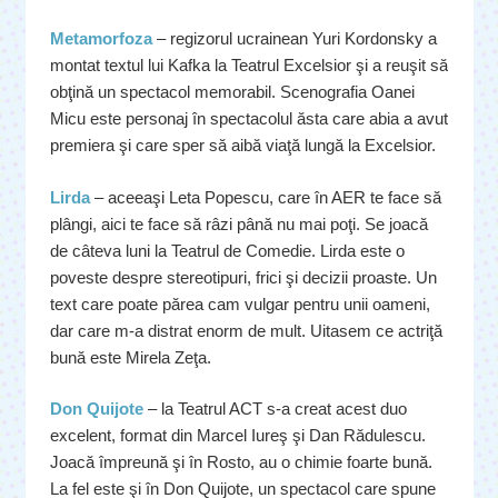
Metamorfoza
– regizorul ucrainean Yuri Kordonsky a
montat textul lui Kafka la Teatrul Excelsior şi a reuşit să
obţină un spectacol memorabil. Scenografia Oanei
Micu este personaj în spectacolul ăsta care abia a avut
premiera şi care sper să aibă viaţă lungă la Excelsior.
Lirda
– aceeaşi Leta Popescu, care în AER te face să
plângi, aici te face să râzi până nu mai poţi. Se joacă
de câteva luni la Teatrul de Comedie. Lirda este o
poveste despre stereotipuri, frici şi decizii proaste. Un
text care poate părea cam vulgar pentru unii oameni,
dar care m-a distrat enorm de mult. Uitasem ce actriţă
bună este Mirela Zeţa.
Don Quijote
– la Teatrul ACT s-a creat acest duo
excelent, format din Marcel Iureş şi Dan Rădulescu.
Joacă împreună şi în Rosto, au o chimie foarte bună.
La fel este şi în Don Quijote, un spectacol care spune