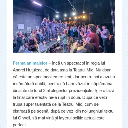
Ferma animalelor
– încă un spectacol în regia lui
Andrei Huţuleac, de data asta la Teatrul Mic. Nu doar
că este un spectacol ex-ce-lent, dar pentru noi a avut o
încărcătură dublă, pentru că l-am văzut în săptămâna
dinainte de turul 2 al alegerilor prezidenţiale. Şi e o fază
la final care efectiv ne-a rupt în două. După ce vezi
trupa super talentată de la Teatrul Mic, cum se
distrează pe scenă, după ce vezi din noi unghiuri textul
lui Orwell, să mai vină şi layerul politic actual este
perfect.