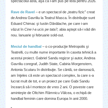
spectacolul ăsta, aşa că l-am pus pe lista pentru 2026.
Rave de Ravel
– e un spectacol de „teatru fizic” creat
de Andrea Gavriliu la Teatrul Masca. În distribuţie sunt
Eduard Chimac şi Iustin Dănălache, pe care i-am
văzut în
Cine l-a ucis pe tata?,
abia aştept să-i văd din
nou. Ianuarie şi februarie sold-out.
Meciul de handbal
– o co-producţie Metropolis şi
Teatrelli, cu multe nume importante în caseta tehnică a
acestui proiect. Gabriel Sandu regizor şi autor, Andrea
Gavriliu coregraf, Judith State, Cabiria Morgenstern,
Antonia Scutaru în distribuţie. Se cântă, se dansează,
am înţeles că este un spectacol complex, la care s-a
lucrat mult de tot, e un proiect pe care Gabi Sandu
încearcă să-l monteze de vreo 2 ani. O poveste care
aminteşte de Oltchim Râmnicu Vâlcea, o echipă de
handbal feminin care domina Europa în anii 2000.