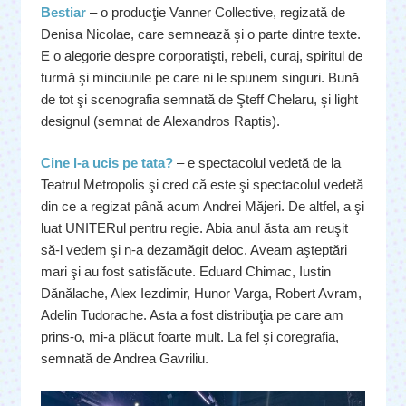
Bestiar
– o producţie Vanner Collective, regizată de
Denisa Nicolae, care semnează şi o parte dintre texte.
E o alegorie despre corporatişti, rebeli, curaj, spiritul de
turmă şi minciunile pe care ni le spunem singuri. Bună
de tot şi scenografia semnată de Şteff Chelaru, şi light
designul (semnat de Alexandros Raptis).
Cine l-a ucis pe tata?
– e spectacolul vedetă de la
Teatrul Metropolis şi cred că este şi spectacolul vedetă
din ce a regizat până acum Andrei Măjeri. De altfel, a şi
luat UNITERul pentru regie. Abia anul ăsta am reuşit
să-l vedem şi n-a dezamăgit deloc. Aveam aşteptări
mari şi au fost satisfăcute. Eduard Chimac, Iustin
Dănălache, Alex Iezdimir, Hunor Varga, Robert Avram,
Adelin Tudorache. Asta a fost distribuţia pe care am
prins-o, mi-a plăcut foarte mult. La fel şi coregrafia,
semnată de Andrea Gavriliu.