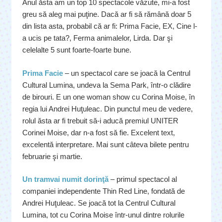
Anul ăsta am un top 10 spectacole văzute, mi-a fost
greu să aleg mai puţine. Dacă ar fi să rămână doar 5
din lista asta, probabil că ar fi: Prima Facie, EX, Cine l-
a ucis pe tata?, Ferma animalelor, Lirda. Dar şi
celelalte 5 sunt foarte-foarte bune.
Prima Facie
– un spectacol care se joacă la Centrul
Cultural Lumina, undeva la Sema Park, într-o clădire
de birouri. E un one woman show cu Corina Moise, în
regia lui Andrei Huţuleac. Din punctul meu de vedere,
rolul ăsta ar fi trebuit să-i aducă premiul UNITER
Corinei Moise, dar n-a fost să fie. Excelent text,
excelentă interpretare. Mai sunt câteva bilete pentru
februarie şi martie.
Un tramvai numit dorinţă
– primul spectacol al
companiei independente Thin Red Line, fondată de
Andrei Huţuleac. Se joacă tot la Centrul Cultural
Lumina, tot cu Corina Moise într-unul dintre rolurile