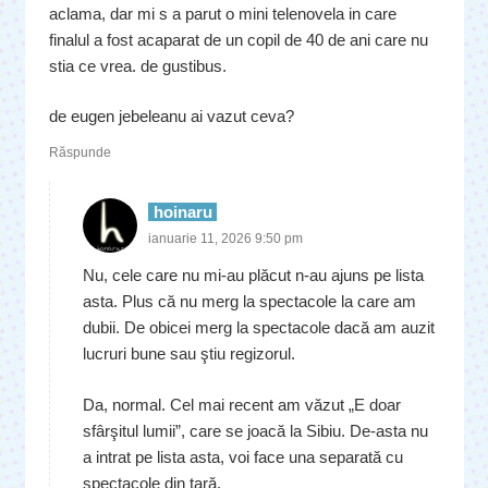
aclama, dar mi s a parut o mini telenovela in care
finalul a fost acaparat de un copil de 40 de ani care nu
stia ce vrea. de gustibus.
de eugen jebeleanu ai vazut ceva?
Răspunde
hoinaru
ianuarie 11, 2026 9:50 pm
Nu, cele care nu mi-au plăcut n-au ajuns pe lista
asta. Plus că nu merg la spectacole la care am
dubii. De obicei merg la spectacole dacă am auzit
lucruri bune sau ştiu regizorul.
Da, normal. Cel mai recent am văzut „E doar
sfârşitul lumii”, care se joacă la Sibiu. De-asta nu
a intrat pe lista asta, voi face una separată cu
spectacole din ţară.