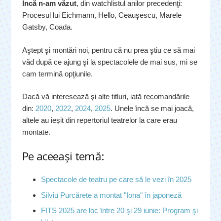
Încă n-am văzut
, din watchlistul anilor precedenţi:
Procesul lui Eichmann, Hello, Ceauşescu, Marele
Gatsby, Coada.
Aştept şi montări noi, pentru că nu prea ştiu ce să mai
văd după ce ajung şi la spectacolele de mai sus, mi se
cam termină opţiunile.
Dacă vă interesează şi alte titluri, iată recomandările
din:
2020
,
2022
,
2024
,
2025
. Unele încă se mai joacă,
altele au ieșit din repertoriul teatrelor la care erau
montate.
Pe aceeaşi temă:
Spectacole de teatru pe care să le vezi în 2025
Silviu Purcărete a montat "Iona" în japoneză
FITS 2025 are loc între 20 şi 29 iunie: Program şi