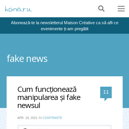
Abonează-te la newsletterul Maison Créative ca să afli ce
evenimente ți-am pregătit
fake news
Cum funcţionează
comentar
11
manipularea şi fake
newsul
APR. 19, 2021
IN
CONTRASTE