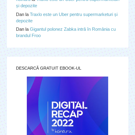
și depozite
Dan
la
Traxlo este un Uber pentru supermarketuri și
depozite
Dan
la
Gigantul polonez Zabka intră în România cu
brandul Froo
DESCARCĂ GRATUIT EBOOK-UL