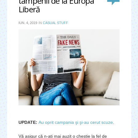
tâmpenii de la Europa
Liberă
IUN. 4, 2019
IN
CASUAL STUFF
UPDATE:
Au oprit campania şi şi-au cerut scuze
.
Vă asigur că n-ați mai auzit o chestie la fel de