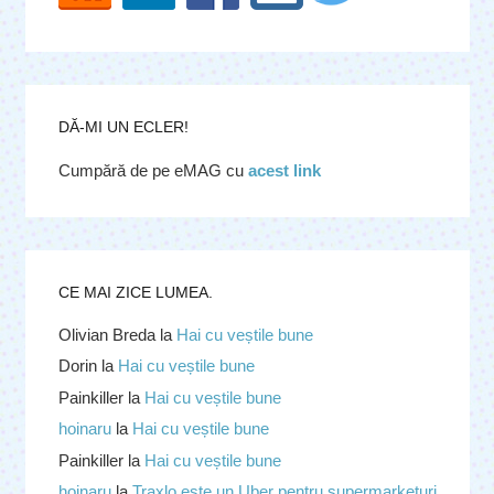
DĂ-MI UN ECLER!
Cumpără de pe eMAG cu
acest link
CE MAI ZICE LUMEA.
Olivian Breda
la
Hai cu veștile bune
Dorin
la
Hai cu veștile bune
Painkiller
la
Hai cu veștile bune
hoinaru
la
Hai cu veștile bune
Painkiller
la
Hai cu veștile bune
hoinaru
la
Traxlo este un Uber pentru supermarketuri