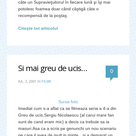
câte un Supravieţuitorul în fiecare lună şi îşi mai
potolesc foamea doar când câştigă câte o
recompensă de la poştaş.
Citeşte tot articolul
Si mai greu de ucis…
0
IUL. 2, 2007
IN
FILME
Sursa foto
Imediat cum s-a aflat ca se filmeaza seria a 4-a din
Greu de ucis,Sergiu Nicolaescu (al carui mare fan
sunt de cand eram mic) a decis ca trebuie sa ia
masuri.Asa ca a scris pe genunchi un nou scenariu
pe care il avea de mult in minte…si a demarat un