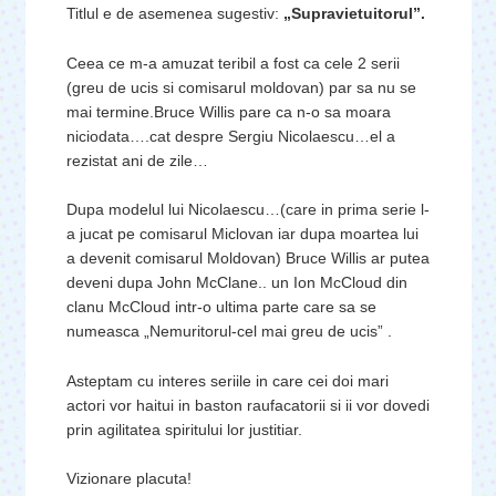
Titlul e de asemenea sugestiv:
„Supravietuitorul”.
Ceea ce m-a amuzat teribil a fost ca cele 2 serii
(greu de ucis si comisarul moldovan) par sa nu se
mai termine.Bruce Willis pare ca n-o sa moara
niciodata….cat despre Sergiu Nicolaescu…el a
rezistat ani de zile…
Dupa modelul lui Nicolaescu…(care in prima serie l-
a jucat pe comisarul Miclovan iar dupa moartea lui
a devenit comisarul Moldovan) Bruce Willis ar putea
deveni dupa John McClane.. un Ion McCloud din
clanu McCloud intr-o ultima parte care sa se
numeasca „Nemuritorul-cel mai greu de ucis” .
Asteptam cu interes seriile in care cei doi mari
actori vor haitui in baston raufacatorii si ii vor dovedi
prin agilitatea spiritului lor justitiar.
Vizionare placuta!