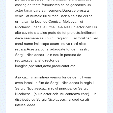
casting de toata frumusetea ca sa gaseasca un
actor tanar care sa-i semene.Dupa ce presa a
vehiculat numele lui Mircea Badea ca fiind cel ce
urma sa-i ia locul de Comisar Moldovan lui
Nicolaescu,pana la urma.. s-a ales un actor ceh.Cu
alte cuvinte s-a ales prafu de tot proiectu.Indiferent
daca seamana sau nu cu regizorul…actorul ceh..-al
carui nume imi scapa acum- nu va rosti nicio
replica.Acestea vor si adaugate tot de maestrul
Sergiu Nicolaescu…din nou in postura de
regizor,scenarist,director de
imagine,operator,actor,producator etc.
Asa ca… in amintirea vremurilor de demult vom
avea iarasi un film de Sergiu Nicolaescu in regia lui
Sergiu Nicolaescu…in rolul principal cu Sergiu
Nicolaescu (si un actor ceh..nu conteaza care) …in
distributie cu Sergiu Nicolaescu…si cred ca ati
inteles ideea.