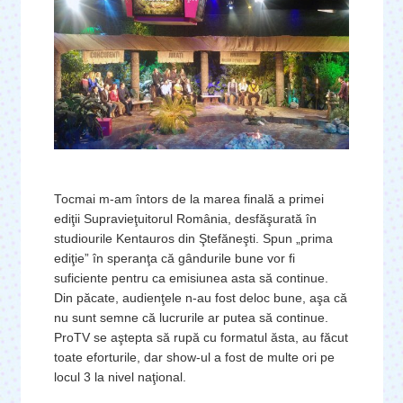
Tocmai m-am întors de la marea finală a primei
ediţii Supravieţuitorul România, desfăşurată în
studiourile Kentauros din Ştefăneşti. Spun „prima
ediţie” în speranţa că gândurile bune vor fi
suficiente pentru ca emisiunea asta să continue.
Din păcate, audienţele n-au fost deloc bune, aşa că
nu sunt semne că lucrurile ar putea să continue.
ProTV se aştepta să rupă cu formatul ăsta, au făcut
toate eforturile, dar show-ul a fost de multe ori pe
locul 3 la nivel naţional.