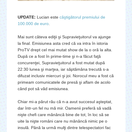
UPDATE:
Lucian este
câştigătorul premiului de
100.000 de euro
.
Mai sunt câteva ediţii şi Supravieţuitorul va ajunge
la final. Emisiunea asta cred că va intra în istoria
ProTV drept cel mai mutat show de la o oră la alta.
După ce a fost în prime-time şi n-a făcut faţă
concurenţei, Supravieţuitorul a fost mutat după
22:30 lunea şi marţea, iar săptămâna trecută s-a
difuzat inclusiv miercuri şi joi. Norocul meu a fost că
primeam comunicatele de presă şi aflam de acolo
când pot să văd emisiunea.
Chiar mi-a părut rău că n-a avut succesul aşteptat,
dar într-un fel nu mă mir. Oamenii preferă să vadă
nişte chefi care mănâncă bine de tot, în loc să se
uite la nişte români care nu mănâncă nimic pe o
insulă. Până la urmă mulţi dintre telespectatori fac