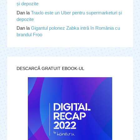
și depozite
Dan
la
Traxlo este un Uber pentru supermarketuri și
depozite
Dan
la
Gigantul polonez Zabka intră în România cu
brandul Froo
DESCARCĂ GRATUIT EBOOK-UL