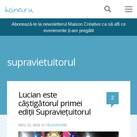
Abonează-te la newsletterul Maison Créative ca să afli ce
evenimente ți-am pregătit
supravietuitorul
Lucian este
comentari
2
câştigătorul primei
ediţii Supravieţuitorul
NOV. 22, 2016
IN
TELEVIZIUNE