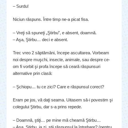
– Surdu!
Niciun răspuns. Între timp ne-a picat fisa.
– Vreţi să spuneţi „Ştirbu”, e absent, doamnă.
– Aşa, Ştirbu… deci e absent.
Trec vreo 2 săptămâni, începe ascultarea. Vorbeam
noi despre muşchi, insecte, animale, sau despre ce-
om fi vorbit şi profa începe să ceară răspunsuri
alternative prin clasă:
– Şchiopu… tu ce zici? Care e răspunsul corect?
Eram pe jos, vă daţi seama. Uitasem să-i povestim şi
colegului Ştirbu, dar s-a prins repede.
– Doamnă, ştiţi… pe mine mă cheamă Ştirbu…
– Aşa, Ştirbu, ia zi, ştii răspunsul la întrebare? (pentru