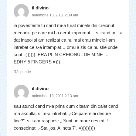
il divino
noiembrie 13, 2011 2:09 am
ia povesteste tu cand mi-a furat minele din creionul
mecanic pe care mi l-a cerut imprumut… si cand mi l-a
dat inapoi si am realizat ca nu mai erau minele l-am
intrebat ce s-a intamplat… omu a zis ca nu stie unde
sunt =)))))). ERA PLIN CREIONUL DE MINE …
EDHY 5 FINGERS =)))
Răspunde
il divino
noiembrie 13, 2011 2:13 am
sau atunci cand m-a prins cum citeam din caiet cand
ma asculta. si m-a intrebat: „-Ce parere ai despre
tine?”. si i-am raspuns: „-Sunt un mare nesimtit!”.
consecinta: „-Stai jos. Ai nota 7”. =)))))))))