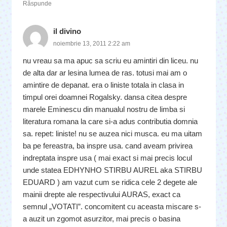
Răspunde
il divino
noiembrie 13, 2011 2:22 am
nu vreau sa ma apuc sa scriu eu amintiri din liceu. nu
de alta dar ar lesina lumea de ras. totusi mai am o
amintire de depanat. era o liniste totala in clasa in
timpul orei doamnei Rogalsky. dansa citea despre
marele Eminescu din manualul nostru de limba si
literatura romana la care si-a adus contributia domnia
sa. repet: liniste! nu se auzea nici musca. eu ma uitam
ba pe fereastra, ba inspre usa. cand aveam privirea
indreptata inspre usa ( mai exact si mai precis locul
unde statea EDHYNHO STIRBU AUREL aka STIRBU
EDUARD ) am vazut cum se ridica cele 2 degete ale
mainii drepte ale respectivului AURAS, exact ca
semnul „VOTATI”. concomitent cu aceasta miscare s-
a auzit un zgomot asurzitor, mai precis o basina