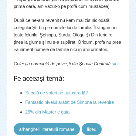
prima oară, am văzut-o pe profă cum mustăcea)
După ce ne-am revenit nu i-am mai zis niciodată
colegului Ştirbu pe numele lui de familie. Îl strigam în
toate felurile: Şchiopu, Surdu, Ologu :)) Din fericire
ţinea la glume şi nu s-a supărat. Oricum, profa nu prea
i-a nimerit numele de familie nici în anii următori.
Colecţia completă de poveşti din Şcoala Centrală
aici
.
Pe aceeaşi temă:
Școală de șoferi pe autostradă?
Fantastic nivelul arătat de Simona la revenire
25% din Master e gata
arhanghelii literaturii romane
liceu