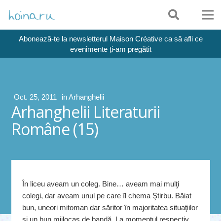
Abonează-te la newsletterul Maison Créative ca să afli ce
evenimente ți-am pregătit
Oct. 25, 2011
in
Arhanghelii
Arhanghelii Literaturii
Române (15)
În liceu aveam un coleg. Bine… aveam mai mulţi
colegi, dar aveam unul pe care îl chema Ştirbu. Băiat
bun, uneori mitoman dar săritor în majoritatea situaţiilor
şi un bun mijlocaş de bandă. La momentul respectiv