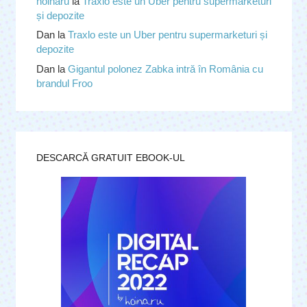
hoinaru
la
Traxlo este un Uber pentru supermarketuri
și depozite
Dan
la
Traxlo este un Uber pentru supermarketuri și
depozite
Dan
la
Gigantul polonez Zabka intră în România cu
brandul Froo
DESCARCĂ GRATUIT EBOOK-UL