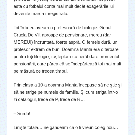
asta cu fotbalul conta mai mult decât exagerările lui
devenite marcă înregistrată.
Tot în liceu aveam o profesoară de biologie. Genul
Cruela De Vil, aproape de pensionare, mereu (dar
MEREU!) încruntată, foarte aspră. O femeie dură, un
profesor extrem de bun. Doamna Manta era o teroare
pentru toţi filologii şi aşteptam cu nerăbdare momentul
pensionării, care părea că se îndepărtează tot mai mult
pe măsură ce trecea timpul.
Prin clasa a 10-a doamna Manta începuse să ne ştie şi
să ne strige pe numele de familie. Şi cum striga într-o
zi catalogul, trece de P, trece de R…
– Surdu!
Linişte totală… ne gândeam că o fi vreun coleg nou…