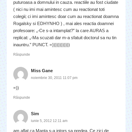
puturoasa a domnului in cauza. reactiile au fost ciudate
( nici nu imi mai amintesc cum au reactionat toti
colegii; ci imi amintesc doar cum au reactionat doamna
Rogalsky si EDHYNHO ) , mai ales reactia doamnei
profesoare: „-Ce s-a intamplat?” la care AURAS a
replicat: „-Ma scuzati dar m-a sfatuit doctorul sa nu tin
inauntru.” PUNCT. =))))))))))))
Răspunde
Miss Gane
noiembrie 30, 2011 11:07 pm
=))
Răspunde
Sim
iunie 5, 2012 12:11 am
am aflat ca Manta s-a intors sa predea. Ce zici de