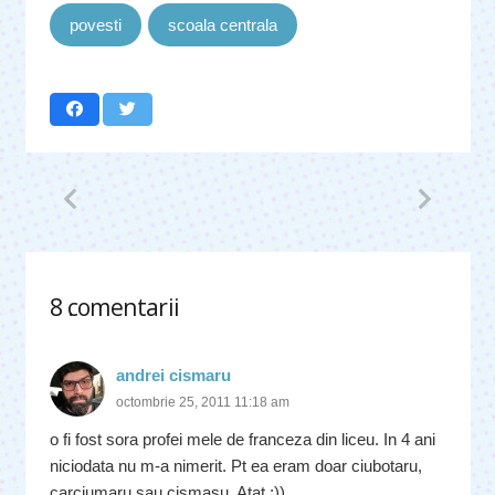
povesti
scoala centrala
8
comentarii
.
andrei cismaru
octombrie 25, 2011 11:18 am
o fi fost sora profei mele de franceza din liceu. In 4 ani
niciodata nu m-a nimerit. Pt ea eram doar ciubotaru,
carciumaru sau cismasu. Atat :))