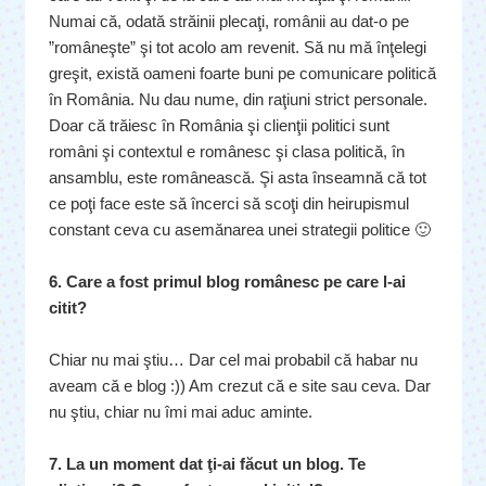
Numai că, odată străinii plecaţi, românii au dat-o pe
”româneşte” şi tot acolo am revenit. Să nu mă înţelegi
greşit, există oameni foarte buni pe comunicare politică
în România. Nu dau nume, din raţiuni strict personale.
Doar că trăiesc în România şi clienţii politici sunt
români şi contextul e românesc şi clasa politică, în
ansamblu, este românească. Şi asta înseamnă că tot
ce poţi face este să încerci să scoţi din heirupismul
constant ceva cu asemănarea unei strategii politice 🙂
6. Care a fost primul blog românesc pe care l-ai
citit?
Chiar nu mai ştiu… Dar cel mai probabil că habar nu
aveam că e blog :)) Am crezut că e site sau ceva. Dar
nu ştiu, chiar nu îmi mai aduc aminte.
7. La un moment dat ţi-ai făcut un blog. Te