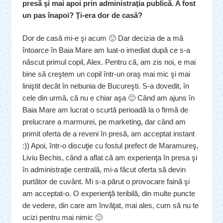
presă şi mai apoi prin administraţia publică. A fost
un pas înapoi? Ţi-era dor de casă?
Dor de casă mi-e şi acum 🙂 Dar decizia de a mă
întoarce în Baia Mare am luat-o imediat după ce s-a
născut primul copil, Alex. Pentru că, am zis noi, e mai
bine să creştem un copil într-un oraş mai mic şi mai
liniştit decât în nebunia de Bucureşti. S-a dovedit, în
cele din urmă, că nu e chiar aşa 🙂 Când am ajuns în
Baia Mare am lucrat o scurtă perioadă la o firmă de
prelucrare a marmurei, pe marketing, dar când am
primit oferta de a reveni în presă, am acceptat instant
:)) Apoi, într-o discuţie cu fostul prefect de Maramureş,
Liviu Bechis, când a aflat că am experienţa în presa şi
în administraţie centrală, mi-a făcut oferta să devin
purtător de cuvânt. Mi s-a părut o provocare faină şi
am acceptat-o. O experienţă teribilă, din multe puncte
de vedere, din care am învăţat, mai ales, cum să nu te
ucizi pentru mai nimic 🙂