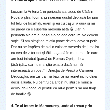
Lucram la Antena 1 în perioada aia, adus de Cătălin
Popa la ştiri. Tocmai prinsesem gustul deplasărilor prin
tot felul de localităţi, eram şi eu cu caşul la gură şi mi
se părea că e superbă meseria asta 😀 Dar în
perioada aia am cunoscut-o pe cea care îmi va deveni
soţie. Şi am simţit că relaţia poate deveni ceva superb.
Dar nu se împăca de nici o culoare meseria de jurnalist
cu cea de viitor soţ şi tătic, aşa că în momentul în care
am fost intrebat (parcă de Remus Opriş, de la
ţărănişti… dar nu mai ştiu exact) dacă nu mă
interesează un post în Direcţia de Presă a Camerei
Deputaţilor, am zis că mă bag. Şi nu regret nici o clipă
decizia luată. Nu pentru că a fost nu ştiu ce munca
acolo, dă-i pace, ci pentru că mi-a permis să am timp
de familie 🙂
4. Te-ai întors în Maramureş, unde ai trecut prin