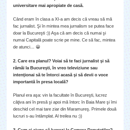
universitare mai apropiate de casă.
Când eram în clasa a XI-a am decis că vreau să mă
fac jurnalist. Şi în mintea mea jurnalism se putea face
doar la Bucureşti :)) Aşa că am decis că numai şi
numai Capitală poate scrie pe mine. Ce să fac, mintea
de atunci… 😀
2. Care era planul? Voiai să te faci jurnalist şi să
rămâi la Bucureşti, în vreo televiziune sau
intenţ
ionai să te întorci acasă şi să devii o voce
importantă în presa locală?
Planul era aşa: vin la facultate în Bucureşti, lucrez
câţiva ani în presă şi apoi mă întorc în Baia Mare şi îmi
deschid cel mai tare ziar din Maramureş. Primele două
lucruri s-au întâmplat. Al treilea nu :))
3. Cum ai ajuns să lucrezi la Camera Deputaţilor?