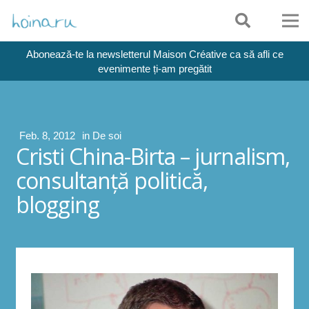
Abonează-te la newsletterul Maison Créative ca să afli ce
evenimente ți-am pregătit
Feb. 8, 2012
in
De soi
Cristi China-Birta – jurnalism,
consultanţă politică,
blogging