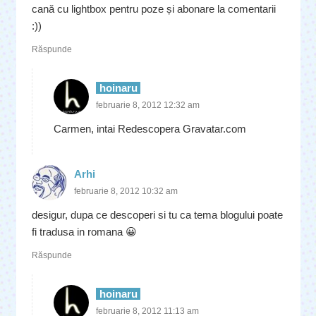
cană cu lightbox pentru poze și abonare la comentarii
:))
Răspunde
hoinaru
februarie 8, 2012 12:32 am
Carmen, intai Redescopera Gravatar.com
Arhi
februarie 8, 2012 10:32 am
desigur, dupa ce descoperi si tu ca tema blogului poate
fi tradusa in romana 😀
Răspunde
hoinaru
februarie 8, 2012 11:13 am