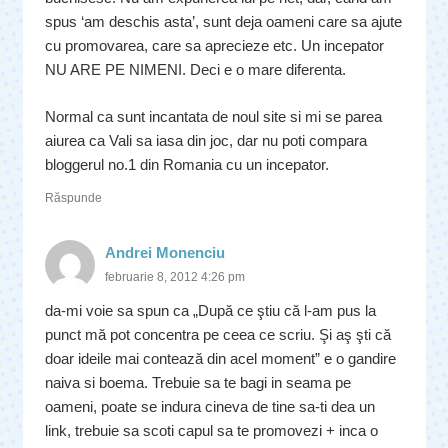
spus ‘am deschis asta’, sunt deja oameni care sa ajute
cu promovarea, care sa aprecieze etc. Un incepator
NU ARE PE NIMENI. Deci e o mare diferenta.
Normal ca sunt incantata de noul site si mi se parea
aiurea ca Vali sa iasa din joc, dar nu poti compara
bloggerul no.1 din Romania cu un incepator.
Răspunde
Andrei Monenciu
februarie 8, 2012 4:26 pm
da-mi voie sa spun ca „După ce ştiu că l-am pus la
punct mă pot concentra pe ceea ce scriu. Şi aş şti că
doar ideile mai contează din acel moment” e o gandire
naiva si boema. Trebuie sa te bagi in seama pe
oameni, poate se indura cineva de tine sa-ti dea un
link, trebuie sa scoti capul sa te promovezi + inca o