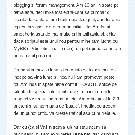
blogging si forum management. Am 10 ani in spate pe
tema asta, deci mi-a fost extra-usor sa cumpar o
licenta de xenforo, am bibilit deja designul, am deschis
topics, am gasit niste membri initiali etc. Am facut
smecheria asta de mai multe ori in anii astia si, chiar
daca scriptul este unul nou pentru mine (am lucrat cu
MyBB si Vbulletin in ultimii ani), nu pot spune ca mi-am
prins nasul prea mult..
Probabil in max. o luna isi da misto de tot drumul, ca
incepe sa vina lume si inca nu l-am promovat peste
tot. Am insa in spate niste conturi FOARTE solide pe
siturile de specialitate, sunt cunoscuta in ‘cercurile’
respective ca nu fac rahaturi etc. Am mai apelat la 2-3
prieteni si suntem gata de ‘bataie’. Imediat ce trecem
de un punct critic, va creste traficul asa cum trebuie.
Dar eu (ca si Vali in treava lui) nu stau acum sa
buchisesc. Nu am expunerea lui pe net, dar, cand am