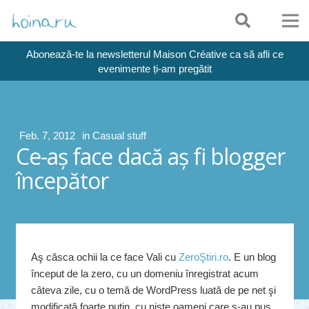
Abonează-te la newsletterul Maison Créative ca să afli ce
evenimente ți-am pregătit
Feb. 7, 2012
in
Casual stuff
Ce-aş face dacă aş fi blogger
începător
Aş căsca ochii la ce face Vali cu
ZeroŞtiri.ro
. E un blog
început de la zero, cu un domeniu înregistrat acum
câteva zile, cu o temă de WordPress luată de pe net şi
modificată foarte puţin, cu nişte oameni care s-au pus