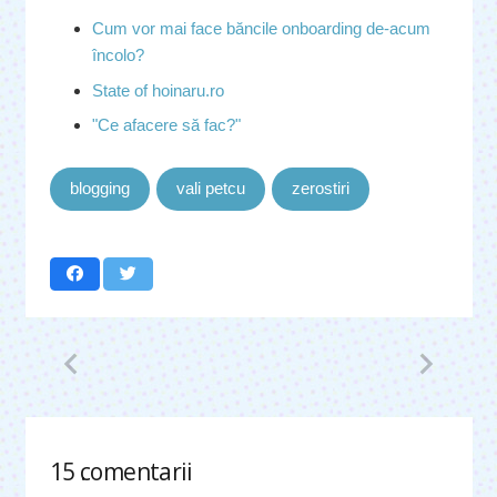
Cum vor mai face băncile onboarding de-acum
încolo?
State of hoinaru.ro
"Ce afacere să fac?"
blogging
vali petcu
zerostiri
15
comentarii
.