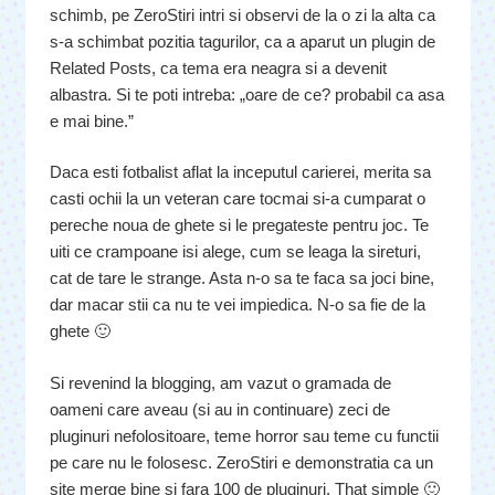
schimb, pe ZeroStiri intri si observi de la o zi la alta ca
s-a schimbat pozitia tagurilor, ca a aparut un plugin de
Related Posts, ca tema era neagra si a devenit
albastra. Si te poti intreba: „oare de ce? probabil ca asa
e mai bine.”
Daca esti fotbalist aflat la inceputul carierei, merita sa
casti ochii la un veteran care tocmai si-a cumparat o
pereche noua de ghete si le pregateste pentru joc. Te
uiti ce crampoane isi alege, cum se leaga la sireturi,
cat de tare le strange. Asta n-o sa te faca sa joci bine,
dar macar stii ca nu te vei impiedica. N-o sa fie de la
ghete 🙂
Si revenind la blogging, am vazut o gramada de
oameni care aveau (si au in continuare) zeci de
pluginuri nefolositoare, teme horror sau teme cu functii
pe care nu le folosesc. ZeroStiri e demonstratia ca un
site merge bine si fara 100 de pluginuri. That simple 🙂