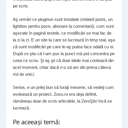
pe scris.
Aş urmări ce pluginuri sunt instalate (related posts, un
lightbox pentru poze, abonare la comentarii), cum sunt
aşezate în pagină textele, ce modificări se mai fac de
la zi la zi. E un site la care se lucrează în timp real, aşa
că sunt modificări pe care le-aş putea face odată cu ei.
După ce ştiu că l-am pus la punct mă pot concentra pe
ceea ce scriu. Şi aş şti că doar ideile mai contează din
acel moment, chiar dacă n-o să am din prima câteva
mii de unici.
Serios, e un prilej bun să furaţi meserie, să vedeţi cum
evoluează un proiect. Zoso.ro era deja definit,
rămâneau doar de scris articolele, la ZeroŞtiri încă se
lucrează.
Pe aceeaşi temă: