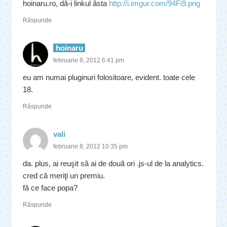
hoinaru.ro, dă-i linkul ăsta
http://i.imgur.com/94Fi9.png
Răspunde
hoinaru
februarie 8, 2012 6:41 pm
eu am numai pluginuri folositoare, evident. toate cele
18.
Răspunde
vali
februarie 8, 2012 10:35 pm
da. plus, ai reuşit să ai de două ori .js-ul de la analytics.
cred că meriţi un premiu.
fă ce face popa?
Răspunde