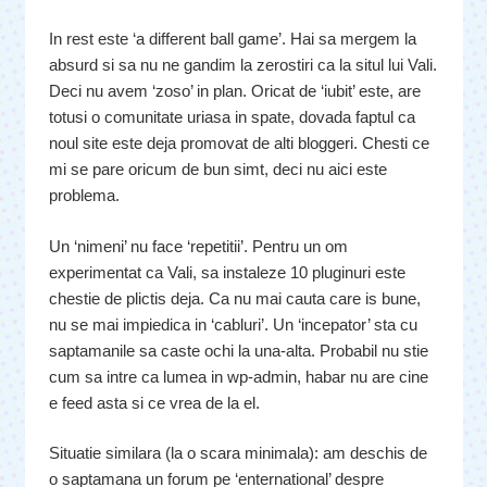
In rest este ‘a different ball game’. Hai sa mergem la
absurd si sa nu ne gandim la zerostiri ca la situl lui Vali.
Deci nu avem ‘zoso’ in plan. Oricat de ‘iubit’ este, are
totusi o comunitate uriasa in spate, dovada faptul ca
noul site este deja promovat de alti bloggeri. Chesti ce
mi se pare oricum de bun simt, deci nu aici este
problema.
Un ‘nimeni’ nu face ‘repetitii’. Pentru un om
experimentat ca Vali, sa instaleze 10 pluginuri este
chestie de plictis deja. Ca nu mai cauta care is bune,
nu se mai impiedica in ‘cabluri’. Un ‘incepator’ sta cu
saptamanile sa caste ochi la una-alta. Probabil nu stie
cum sa intre ca lumea in wp-admin, habar nu are cine
e feed asta si ce vrea de la el.
Situatie similara (la o scara minimala): am deschis de
o saptamana un forum pe ‘enternational’ despre