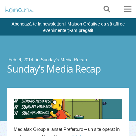
Abonează-te la newsletterul Maison Créative ca să afli ce
evenimente ți-am pregătit
Feb. 9, 2014
in
Sunday's Media Recap
Sunday’s Media Recap
Mediafax Group a lansat Prefero.ro – un site operat în