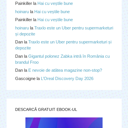
Painkiller
la
Hai cu veștile bune
hoinaru
la
Hai cu veștile bune
Painkiller
la
Hai cu veștile bune
hoinaru
la
Traxlo este un Uber pentru supermarketuri
și depozite
Dan
la
Traxlo este un Uber pentru supermarketuri și
depozite
Dan
la
Gigantul polonez Zabka intră în România cu
brandul Froo
Dan
la
E nevoie de atâtea magazine non-stop?
Gascoigne
la
L’Oreal Discovery Day 2026
DESCARCĂ GRATUIT EBOOK-UL