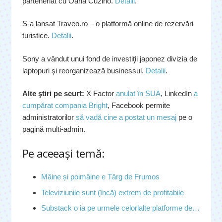
parteneriat cu Oana Cuzino.
Detalii
.
S-a lansat Traveo.ro – o platformă online de rezervări
turistice.
Detalii
.
Sony a vândut unui fond de investiţii japonez divizia de
laptopuri şi reorganizează businessul.
Detalii
.
Alte ştiri pe scurt:
X Factor
anulat în SUA
, LinkedIn
a
cumpărat compania Bright
, Facebook permite
administratorilor
să vadă cine a postat un mesaj
pe o
pagină multi-admin.
Pe aceeaşi temă:
Mâine și poimâine e Târg de Frumos
Televiziunile sunt (încă) extrem de profitabile
Substack o ia pe urmele celorlalte platforme de…