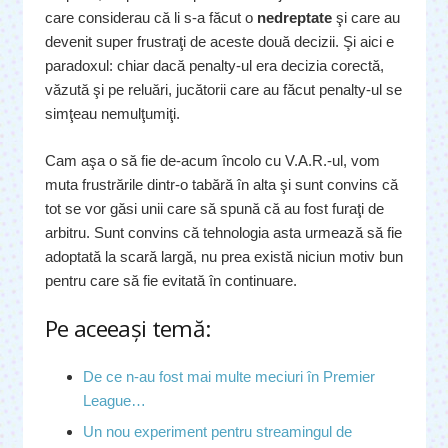
care considerau că li s-a făcut o
nedreptate
şi care au
devenit super frustraţi de aceste două decizii. Şi aici e
paradoxul: chiar dacă penalty-ul era decizia corectă,
văzută şi pe reluări, jucătorii care au făcut penalty-ul se
simţeau nemulţumiţi.
Cam aşa o să fie de-acum încolo cu V.A.R.-ul, vom
muta frustrările dintr-o tabără în alta şi sunt convins că
tot se vor găsi unii care să spună că au fost furaţi de
arbitru. Sunt convins că tehnologia asta urmează să fie
adoptată la scară largă, nu prea există niciun motiv bun
pentru care să fie evitată în continuare.
Pe aceeaşi temă:
De ce n-au fost mai multe meciuri în Premier
League…
Un nou experiment pentru streamingul de