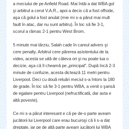
a meciului de pe Anfield Road. Mai întâi a dat WBA gol
şi arbitrul a cerut V.A.R., apoi a decis că a fost offside,
aşa că golul a fost anulat (mie mi s-a părut mai mult
fault în atac, dar nu sunt arbitru). În loc să fie 3-1,
scorul a rămas 2-1 pentru West Brom.
5 minute mai târziu, Salah cade în careul advers şi
cere penalty. Arbitrul cere părerea asistentului de la
video, acesta se uită de câteva ori şi nu poate lua o
decizie, aşa că îl cheamă pe „principal”. După încă 2-3
minute de confuzie, acesta dictează 11 metri pentru
Liverpool. Deci cu două reluări meciul s-a întors la 180
de grade. În loc să fie 3-1 pentru WBA, a venit o şansă
de egalare pentru Liverpool (nefructificată, dar asta e
altă poveste).
Ce mi s-a părut interesant e că pe de-o parte aveam
jucătorii lui Liverpool care erau bucuroşi că li s-a dat
dreptate, iar pe de altă parte aveam jucătorii lui WBA