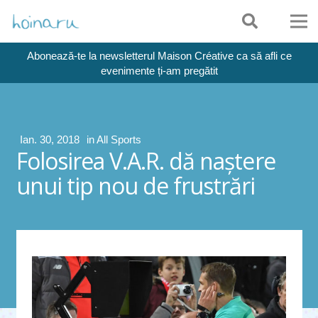
Abonează-te la newsletterul Maison Créative ca să afli ce
evenimente ți-am pregătit
Ian. 30, 2018
in
All Sports
Folosirea V.A.R. dă naştere
unui tip nou de frustrări