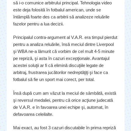
să i-o comunice arbitrului principal. Tehnologia video
este deja folosită în fotbalul american, unde se
întâmplă foarte des ca arbitrii să analizeze reluările
fazelor pentru a lua decizii.
Principalul contra-argument al V.A.R. era timpul pierdut
pentru a analiza reluările, însă meciul dintre Liverpool
şi WBA ne-a lămurit că vorbim de cel mult 4-5 minute
pe repriză, şi asta în cazuri excepţionale. Avantajul
acestei soluţii ar fi că elimină discuţiile legate de
arbitraj, frustrarea jucătorilor nedreptăţiţi şi face ca
fotbalul să fie un sport mai corect, per total.
Însă după cum am văzut la meciul de sâmbătă, există
şi reversul medaliei, pentru că orice acţiune judecată
de V.A.R. e în favoarea unei echipe şi, automat, în
defavoarea celeilalte.
Mai exact, au fost 3 cazuri discutabile în prima repriză