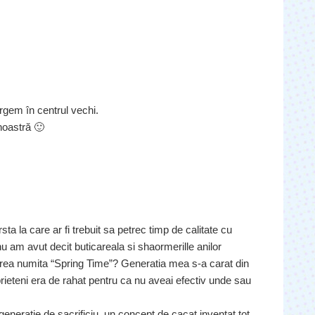
rgem în centrul vechi.
noastră 🙂
ta la care ar fi trebuit sa petrec timp de calitate cu
 nu am avut decit buticareala si shaormerille anilor
rea numita “Spring Time”? Generatia mea s-a carat din
 prieteni era de rahat pentru ca nu aveai efectiv unde sau
generatie de sacrificiu, un concept de cacat inventat tot