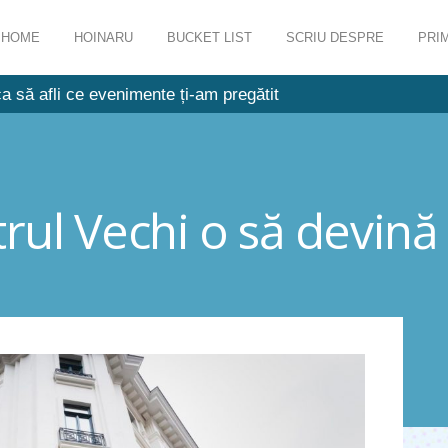
HOME
HOINARU
BUCKET LIST
SCRIU DESPRE
PRIM
a să afli ce evenimente ți-am pregătit
trul Vechi o să devină