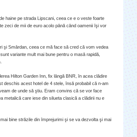
 haine pe strada Lipscani, ceea ce e o veste foarte
te zeci de mii de euro acolo până când oamenii îşi vor
ri şi Smârdan, ceea ce mă face să cred că vom vedea
 sunt variante mult mai bune pentru o masă rapidă,
.
erea Hilton Garden Inn, fix lângă BNR, în acea clădire
st deschis acest hotel de 4 stele, însă probabil că n-am
-aveam de unde să ştiu. Eram convins că se vor face
ea metalică care iese din silueta clasică a clădirii nu e
mai bine străzile din împrejurimi şi se va dezvolta şi mai