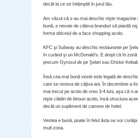
decât la ce se întâmplă în jurul tău.
Am văzut că s-au mai deschis nişte magazine de
bună, e nevoie de câteva branduri să piardă niş
forma obiceiul de a face shopping acolo.
KFC şi Subway au deschis restaurante pe Şela
în curând şi un McDonald’s. E drept că în zonă
precum Gyrosul de pe Şelari sau Dristor Kebab
Însă cea mai bună veste este legată de deschid
care se renova de câţiva ani. În decembrie a fo
mai trecut pe acolo de vreo 3-4 luni, aşa că n
nişte clădiri de birouri acolo, însă structura ace
decât un supliment de camere de hotel.
Vestea e bună, poate în felul ăsta se vor curăţa 
mult zona.