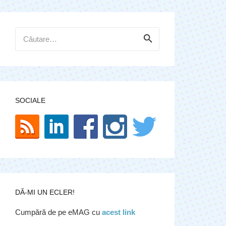
Caută
după:
SOCIALE
DĂ-MI UN ECLER!
Cumpără de pe eMAG cu
acest link