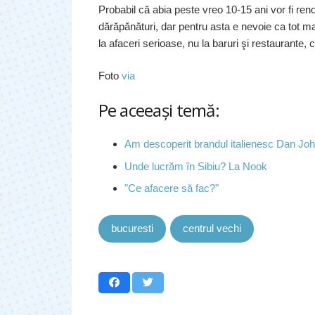
Probabil că abia peste vreo 10-15 ani vor fi ren
dărăpănături, dar pentru asta e nevoie ca tot 
la afaceri serioase, nu la baruri şi restaurante, 
Foto
via
Pe aceeaşi temă:
Am descoperit brandul italienesc Dan Jo
Unde lucrăm în Sibiu? La Nook
"Ce afacere să fac?"
bucuresti
centrul vechi