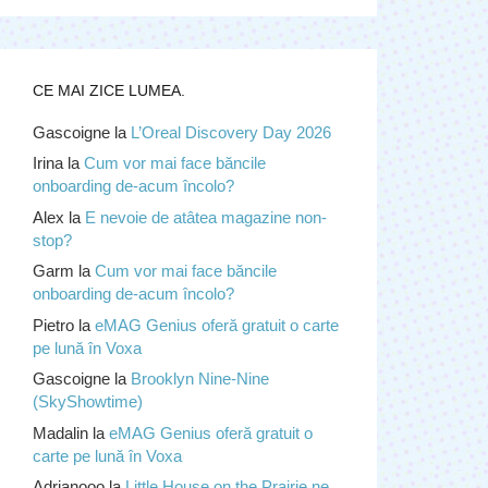
CE MAI ZICE LUMEA.
Gascoigne
la
L’Oreal Discovery Day 2026
Irina
la
Cum vor mai face băncile
onboarding de-acum încolo?
Alex
la
E nevoie de atâtea magazine non-
stop?
Garm
la
Cum vor mai face băncile
onboarding de-acum încolo?
Pietro
la
eMAG Genius oferă gratuit o carte
pe lună în Voxa
Gascoigne
la
Brooklyn Nine-Nine
(SkyShowtime)
Madalin
la
eMAG Genius oferă gratuit o
carte pe lună în Voxa
Adrianooo
la
Little House on the Prairie ne