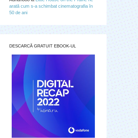
arată cum s-a schimbat cinematografia în
50 de ani
DESCARCĂ GRATUIT EBOOK-UL