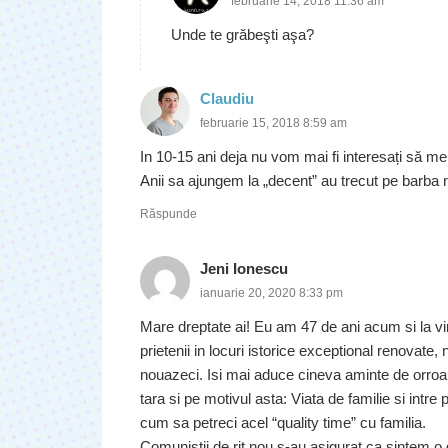
februarie 14, 2018 11:36 am
Unde te grăbeşti aşa?
Claudiu
februarie 15, 2018 8:59 am
In 10-15 ani deja nu vom mai fi interesați să me
Anii sa ajungem la „decent” au trecut pe barba 
Răspunde
Jeni Ionescu
ianuarie 20, 2020 8:33 pm
Mare dreptate ai! Eu am 47 de ani acum si la virs
prietenii in locuri istorice exceptional renovate,
nouazeci. Isi mai aduce cineva aminte de orroa
tara si pe motivul asta: Viata de familie si intre
cum sa petreci acel “quality time” cu familia.
Comunistii de rit nou s-au asigurat ca sintem o 