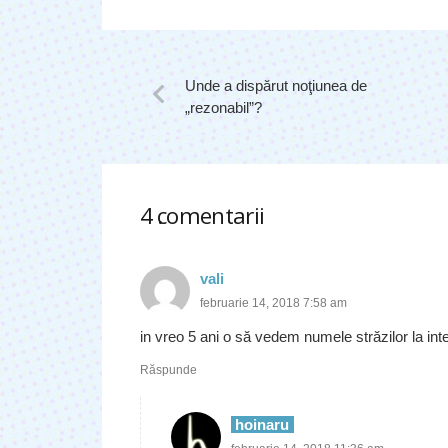
Unde a dispărut noţiunea de
„rezonabil”?
4
comentarii
.
vali
februarie 14, 2018 7:58 am
in vreo 5 ani o să vedem numele străzilor la int
Răspunde
hoinaru