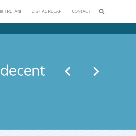
II TREI ANI
DIGITAL RECAP
CONTACT
 decent