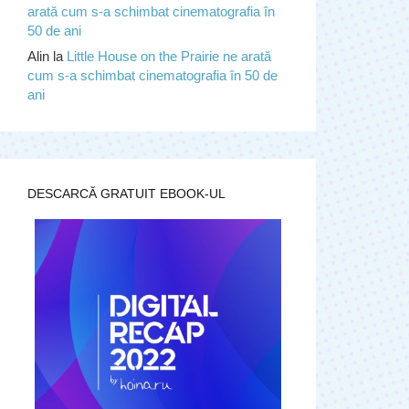
arată cum s-a schimbat cinematografia în
50 de ani
Alin
la
Little House on the Prairie ne arată
cum s-a schimbat cinematografia în 50 de
ani
DESCARCĂ GRATUIT EBOOK-UL