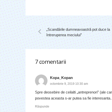
„Scandările dumneavoastră pot duce la
întreruperea meciului”
7
comentarii
.
Kopa_Kopan
octombrie 9, 2019 10:30 am
Spre deosebire de ceilalti „antreprenori” (ale ca
povestea aceasta s-ar putea sa fie interesanta…
Răspunde