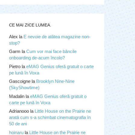
CE MAI ZICE LUMEA.
Alex
la
E nevoie de atâtea magazine non-
stop?
Garm
la
Cum vor mai face băncile
onboarding de-acum încolo?
Pietro
la
eMAG Genius oferă gratuit o carte
pe lună în Voxa
Gascoigne
la
Brooklyn Nine-Nine
(SkyShowtime)
Madalin
la
eMAG Genius oferă gratuit o
carte pe lună în Voxa
Adrianooo
la
Little House on the Prairie ne
arată cum s-a schimbat cinematografia în
50 de ani
hoinaru
la
Little House on the Prairie ne