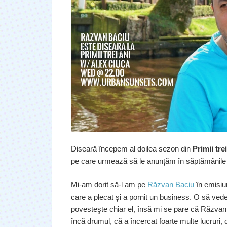
Diseară începem al doilea sezon din
Primii tre
pe care urmează să le anunţăm în săptămânile c
Mi-am dorit să-l am pe
Răzvan Baciu
în emisiu
care a plecat şi a pornit un business. O să vede
povesteşte chiar el, însă mi se pare că Răzvan 
încă drumul, că a încercat foarte multe lucruri,