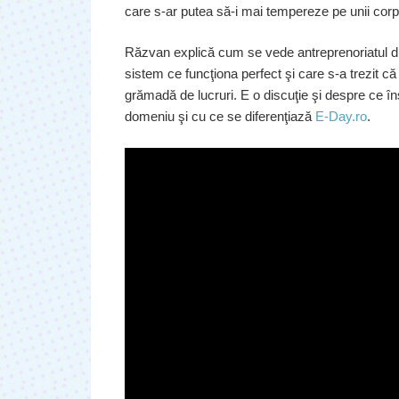
care s-ar putea să-i mai tempereze pe unii corpor
Răzvan explică cum se vede antreprenoriatul din
sistem ce funcţiona perfect şi care s-a trezit că
grămadă de lucruri. E o discuţie şi despre ce în
domeniu şi cu ce se diferenţiază
E-Day.ro
.