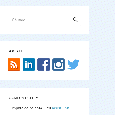
Caută
după:
SOCIALE
DĂ-MI UN ECLER!
Cumpără de pe eMAG cu
acest link