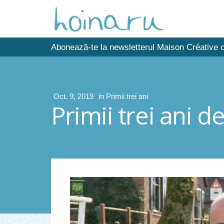
Abonează-te la newsletterul Maison Créative c
Oct. 9, 2019
in
Primii trei ani
Primii trei ani 