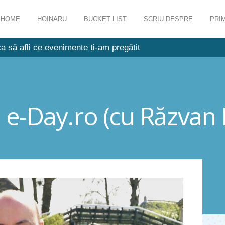
HOME
HOINARU
BUCKET LIST
SCRIU DESPRE
PRIM
a să afli ce evenimente ți-am pregătit
de e-Day.ro (cu Răzvan