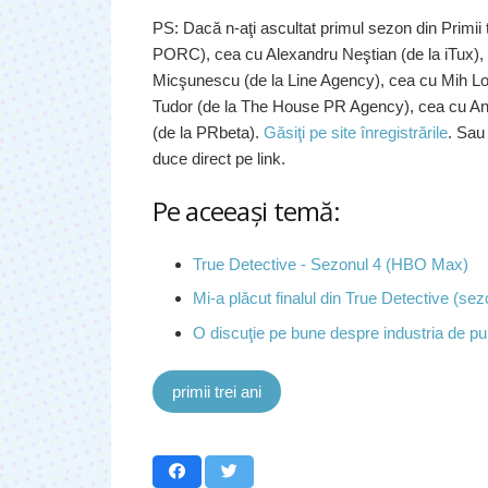
PS: Dacă n-aţi ascultat primul sezon din Primii t
PORC), cea cu Alexandru Neştian (de la iTux),
Micşunescu (de la Line Agency), cea cu Mih Lov
Tudor (de la The House PR Agency), cea cu And
(de la PRbeta).
Găsiţi pe site înregistrările
. Sau 
duce direct pe link.
Pe aceeaşi temă:
True Detective - Sezonul 4 (HBO Max)
Mi-a plăcut finalul din True Detective (sez
O discuţie pe bune despre industria de pub
primii trei ani