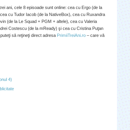
rei ani, cele 8 episoade sunt online: cea cu Ergo (de la
 cea cu Tudor Iacob (de la NativeBox), cea cu Ruxandra
in (de la Le Squad + PGM + altele), cea cu Valeria
rei Costescu (de la mReady) şi cea cu Cristina Puţan
puteţi să reţineţi direct adresa
PrimiiTreiAni.ro
– care vă
onul 4)
licitate