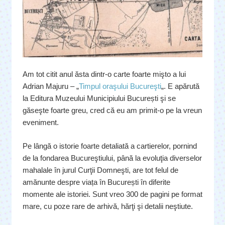
Am tot citit anul ăsta dintr-o carte foarte mişto a lui
Adrian Majuru – „
Timpul oraşului Bucureşti
„. E apărută
la Editura Muzeului Municipiului București şi se
găseşte foarte greu, cred că eu am primit-o pe la vreun
eveniment.
Pe lângă o istorie foarte detaliată a cartierelor, pornind
de la fondarea Bucureştiului, până la evoluţia diverselor
mahalale în jurul Curţii Domneşti, are tot felul de
amănunte despre viața în București în diferite
momente ale istoriei. Sunt vreo 300 de pagini pe format
mare, cu poze rare de arhivă, hărţi şi detalii neştiute.