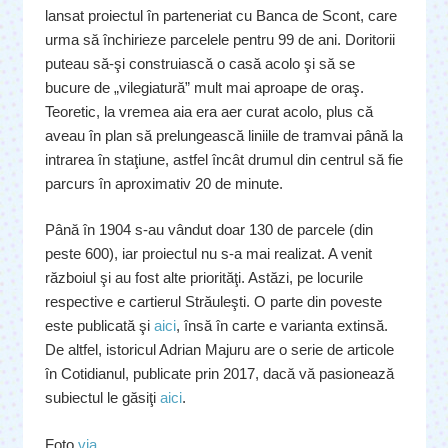
lansat proiectul în parteneriat cu Banca de Scont, care
urma să închirieze parcelele pentru 99 de ani. Doritorii
puteau să-şi construiască o casă acolo şi să se
bucure de „vilegiatură” mult mai aproape de oraş.
Teoretic, la vremea aia era aer curat acolo, plus că
aveau în plan să prelungească liniile de tramvai până la
intrarea în staţiune, astfel încât drumul din centrul să fie
parcurs în aproximativ 20 de minute.
Până în 1904 s-au vândut doar 130 de parcele (din
peste 600), iar proiectul nu s-a mai realizat. A venit
războiul şi au fost alte priorităţi. Astăzi, pe locurile
respective e cartierul Străuleşti. O parte din poveste
este publicată şi
aici
, însă în carte e varianta extinsă.
De altfel, istoricul Adrian Majuru are o serie de articole
în Cotidianul, publicate prin 2017, dacă vă pasionează
subiectul le găsiţi
aici
.
Foto
via