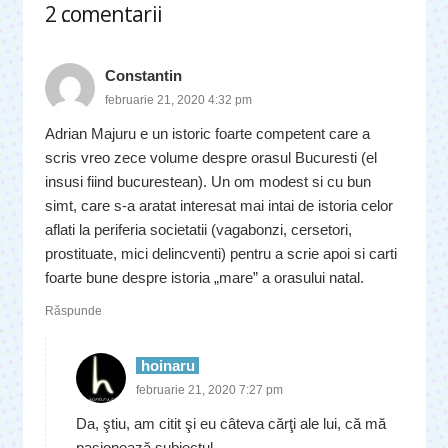
2
comentarii
.
Constantin
februarie 21, 2020 4:32 pm
Adrian Majuru e un istoric foarte competent care a
scris vreo zece volume despre orasul Bucuresti (el
insusi fiind bucurestean). Un om modest si cu bun
simt, care s-a aratat interesat mai intai de istoria celor
aflati la periferia societatii (vagabonzi, cersetori,
prostituate, mici delincventi) pentru a scrie apoi si carti
foarte bune despre istoria „mare” a orasului natal.
Răspunde
hoinaru
februarie 21, 2020 7:27 pm
Da, ştiu, am citit şi eu câteva cărţi ale lui, că mă
pasionează subiectul.