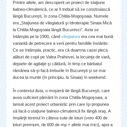
Printre altele, am descoperit un proiect de staţiune
balneo-climaterică, ce ar fi trebuit să se construiască
lângă Bucureşti, în zona Chitila-Mogoşoaia. Numele
era „Staţiunea de vilegiatură şi Idroterapie Sinaia Mică
la Chitila-Mogoşoaia lângă Bucuresci”. Asta se
întâmpla pe la 1900, când
vilegiatura
era cea mai bună
variantă de petrecere a verii pentru familiile înstărite.
Ce se întâmpla, practic, era că doamna casei pleca
alături de copii pe Valea Prahovei, la locuinţa de vară,
departe de agitaţie şi căldură, în timp ce bărbatul
rămânea să-şi facă treburile în Bucureşti şi se mai
ducea la munte (în principiu, la Sinaia) în weekend.
În contextul ăsta, o moşieră de lângă Bucureşti, care
avea suficient pământ în zona Chitila-Mogoşoaia, a
lansat acest proiect urbanistic prin care îşi propunea
să facă o staţiune balneo-climaterică fix lângă oraş. A
împărţit terenul în câteva sute de loturi (vreo 400 de
loturi premium, de 600 de mp + altele mai mici), apoi a