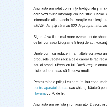
Anul ăsta am ratat conferinţa tradiţională şi mă 
care vezi multe informaţii din industrie. Oficial
informaţiile aflate acolo în discuţiile cu clienţi. 
eMAG, dar ştiţi că ei au 800 de programatori an
Sigur că va fi cel mai mare eveniment de shop
de lei, vor avea kilograme întregi de aur, vacanţ
Unele vor fi cu reduceri mari, altele vor avea u
produsele vedetă (adică cele cărora le fac rec
sau al brandului/retailerului. Dacă vreţi un anum
nicio reducere sau să fie ceva modic.
Pentru mine e prilejul cu care îmi iau consumab
pentru aparatul de ras
, sau chiar şi băutură pent
Havana
cu 70 de lei.
Anul ăsta am pe listă şi un aspirator Dyson, osc