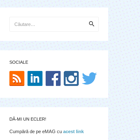
Caută
după:
SOCIALE
DĂ-MI UN ECLER!
Cumpără de pe eMAG cu
acest link