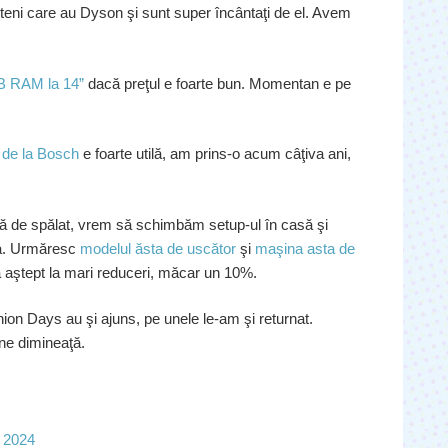
eteni care au Dyson şi sunt super încântaţi de el. Avem
GB RAM la 14”
dacă preţul e foarte bun. Momentan e pe
 de la Bosch
e foarte utilă, am prins-o acum câţiva ani,
nă de spălat, vrem să schimbăm setup-ul în casă şi
a. Urmăresc
modelul ăsta de uscător
şi
maşina asta de
mă aştept la mari reduceri, măcar un 10%.
hion Days au şi ajuns, pe unele le-am şi returnat.
ine dimineaţă.
 2024