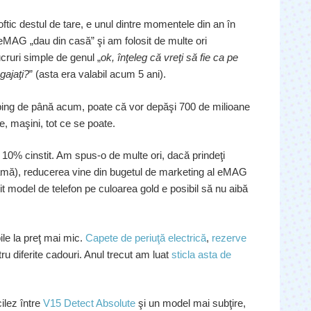
oftic destul de tare, e unul dintre momentele din an în
ii eMAG „dau din casă” şi am folosit de multe ori
Lucruri simple de genul „
ok, înţeleg că vreţi să fie ca pe
gajaţi?
” (asta era valabil acum 5 ani).
ping de până acum, poate că vor depăşi 700 de milioane
e, maşini, tot ce se poate.
n 10% cinstit. Am spus-o de multe ori, dacă prindeţi
lamă), reducerea vine din bugetul de marketing al eMAG
it model de telefon pe culoarea gold e posibil să nu aibă
ile la preţ mai mic.
Capete de periuţă electrică
,
rezerve
ru diferite cadouri. Anul trecut am luat
sticla asta de
ilez între
V15 Detect Absolute
şi un model mai subţire,