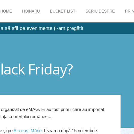
HOME
HOINARU
BUCKET LIST
SCRIU DESPRE
PRIM
a să afli ce evenimente ți-am pregătit
lack Friday?
l organizat de eMAG. Ei au fost primii care au importat
 faţa comerţului românesc.
ie şi pe
Aceeaşi Mărie
. Livrarea după 15 noiembrie.