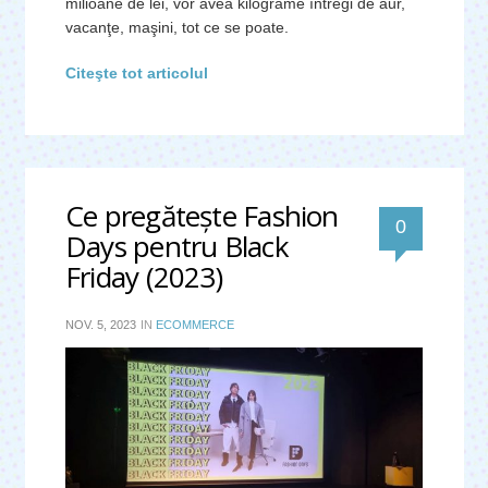
milioane de lei, vor avea kilograme întregi de aur,
vacanţe, maşini, tot ce se poate.
Citeşte tot articolul
Ce pregăteşte Fashion
0
Days pentru Black
Friday (2023)
NOV. 5, 2023
IN
ECOMMERCE