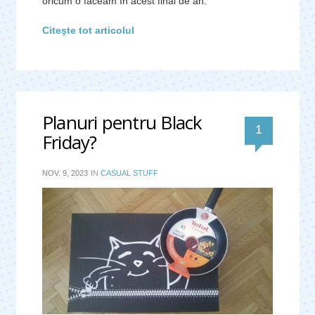
oricum o făceam în acest final de an.
Citeşte tot articolul
Planuri pentru Black
comentar
1
Friday?
NOV. 9, 2023
IN
CASUAL STUFF