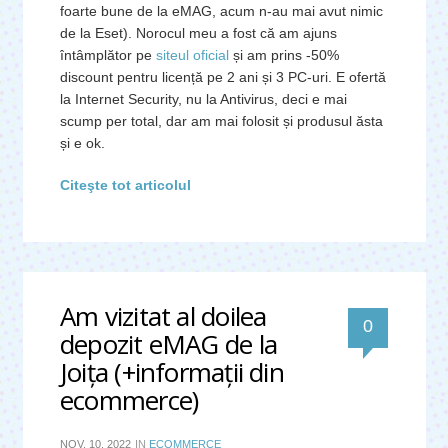
foarte bune de la eMAG, acum n-au mai avut nimic
de la Eset). Norocul meu a fost că am ajuns
întâmplător pe
siteul oficial
și am prins -50%
discount pentru licență pe 2 ani și 3 PC-uri. E ofertă
la Internet Security, nu la Antivirus, deci e mai
scump per total, dar am mai folosit și produsul ăsta
și e ok.
Citeşte tot articolul
Am vizitat al doilea
0
depozit eMAG de la
Joița (+informații din
ecommerce)
NOV. 10, 2022
IN
ECOMMERCE