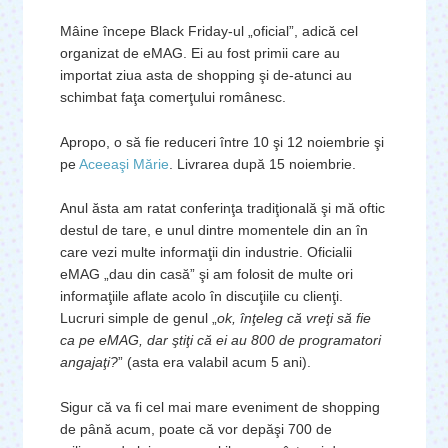
Mâine începe Black Friday-ul „oficial”, adică cel
organizat de eMAG. Ei au fost primii care au
importat ziua asta de shopping şi de-atunci au
schimbat faţa comerţului românesc.
Apropo, o să fie reduceri între 10 şi 12 noiembrie şi
pe
Aceeaşi Mărie
. Livrarea după 15 noiembrie.
Anul ăsta am ratat conferinţa tradiţională şi mă oftic
destul de tare, e unul dintre momentele din an în
care vezi multe informaţii din industrie. Oficialii
eMAG „dau din casă” şi am folosit de multe ori
informaţiile aflate acolo în discuţiile cu clienţi.
Lucruri simple de genul „
ok, înţeleg că vreţi să fie
ca pe eMAG, dar ştiţi că ei au 800 de programatori
angajaţi?
” (asta era valabil acum 5 ani).
Sigur că va fi cel mai mare eveniment de shopping
de până acum, poate că vor depăşi 700 de