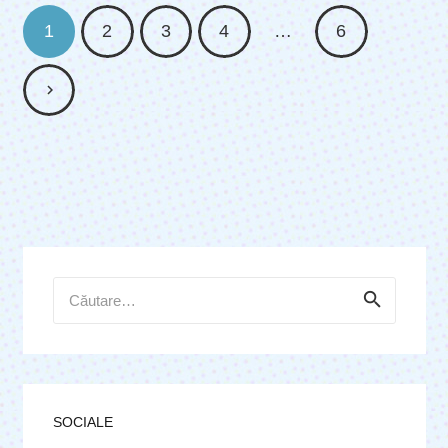
1
2
3
4
…
6
Caută
după:
SOCIALE