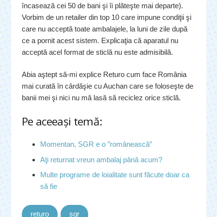
încasează cei 50 de bani şi îi plăteşte mai departe).
Vorbim de un retailer din top 10 care impune condiţii şi
care nu acceptă toate ambalajele, la luni de zile după
ce a pornit acest sistem. Explicaţia că aparatul nu
acceptă acel format de sticlă nu este admisibilă.
Abia aştept să-mi explice Returo cum face România
mai curată în cârdăşie cu Auchan care se foloseşte de
banii mei şi nici nu mă lasă să reciclez orice sticlă.
Pe aceeaşi temă:
Momentan, SGR e o ”românească”
Aţi returnat vreun ambalaj până acum?
Multe programe de loialitate sunt făcute doar ca
să fie
returo
sgr