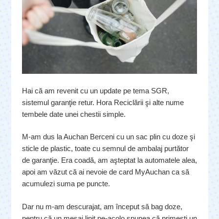
Hai că am revenit cu un update pe tema SGR,
sistemul garanţie retur. Hora Reciclării şi alte nume
tembele date unei chestii simple.
M-am dus la Auchan Berceni cu un sac plin cu doze şi
sticle de plastic, toate cu semnul de ambalaj purtător
de garanţie. Era coadă, am aşteptat la automatele alea,
apoi am văzut că ai nevoie de card MyAuchan ca să
acumulezi suma pe puncte.
Dar nu m-am descurajat, am început să bag doze,
pentru că un mesaj lipit pe-acolo spunea că primeşti un