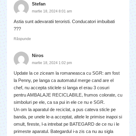
Stefan
martie 18, 2024 8:01 am
Astia sunt adevaratii teroristi. Conducatori imbuibati
???
Răspunde
Niros
martie 18, 2024 1:02 pm
Update la ce ziceam la romaneasca cu SGR: am fost
la Penny, pe langa ca automatul merge cand are el
chef, nu accepta sticlele si langa el erau 3 cosuri
pentru AMBALAJE RECICLABILE, frumos colorate, cu
simboluri pe ele, ca sa pui in ele ce nu e SGR.
Un om la aparatul de reciclat, a pus cateva sticle pe
banda, pe unele le-a acceptat, altele le primise inapoi si
omult, fireste, l-a intrebat pe BATEGARD de ce nu i le
primeste aparatul. Bategardul i-a zis ca nu au sigla