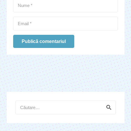
Publică comentariul
Caută
după: