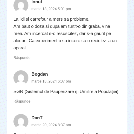
Ionut
martie 18, 2024 5:01 pm
La lidl si carrefour a mers sa probleme.
Am baut o doza si dupa am turtit-o din graba, vina
mea. Am incercat s-o resuscitez, dar s-a gaurit pe
alocuri. Ca experiment o sa incerc sa o reciclez la un
aparat.
Răspunde
Bogdan
martie 18, 2024 6:07 pm
SGR (Sistemul de Pauperizare și Umilire a Populației).
Răspunde
DanT
martie 20, 2024 8:37 am