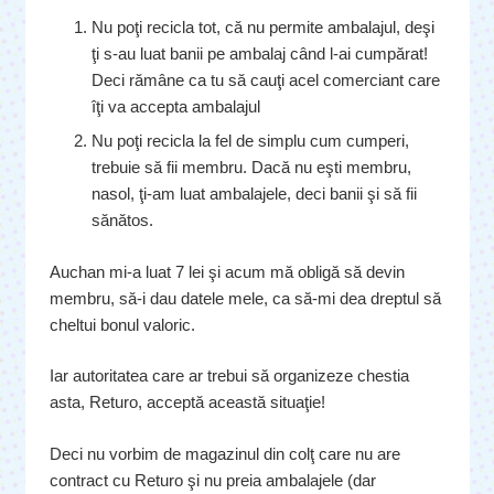
Nu poţi recicla tot, că nu permite ambalajul, deşi
ţi s-au luat banii pe ambalaj când l-ai cumpărat!
Deci rămâne ca tu să cauţi acel comerciant care
îţi va accepta ambalajul
Nu poţi recicla la fel de simplu cum cumperi,
trebuie să fii membru. Dacă nu eşti membru,
nasol, ţi-am luat ambalajele, deci banii şi să fii
sănătos.
Auchan mi-a luat 7 lei şi acum mă obligă să devin
membru, să-i dau datele mele, ca să-mi dea dreptul să
cheltui bonul valoric.
Iar autoritatea care ar trebui să organizeze chestia
asta, Returo, acceptă această situaţie!
Deci nu vorbim de magazinul din colţ care nu are
contract cu Returo şi nu preia ambalajele (dar