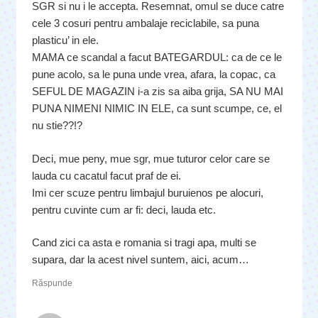
SGR si nu i le accepta. Resemnat, omul se duce catre
cele 3 cosuri pentru ambalaje reciclabile, sa puna
plasticu’ in ele.
MAMA ce scandal a facut BATEGARDUL: ca de ce le
pune acolo, sa le puna unde vrea, afara, la copac, ca
SEFUL DE MAGAZIN i-a zis sa aiba grija, SA NU MAI
PUNA NIMENI NIMIC IN ELE, ca sunt scumpe, ce, el
nu stie??!?
Deci, mue peny, mue sgr, mue tuturor celor care se
lauda cu cacatul facut praf de ei.
Imi cer scuze pentru limbajul buruienos pe alocuri,
pentru cuvinte cum ar fi: deci, lauda etc.
Cand zici ca asta e romania si tragi apa, multi se
supara, dar la acest nivel suntem, aici, acum…
Răspunde