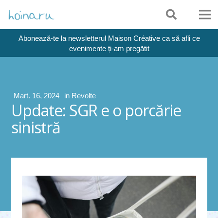
Abonează-te la newsletterul Maison Créative ca să afli ce
evenimente ți-am pregătit
Mart. 16, 2024
in
Revolte
Update: SGR e o porcărie
sinistră