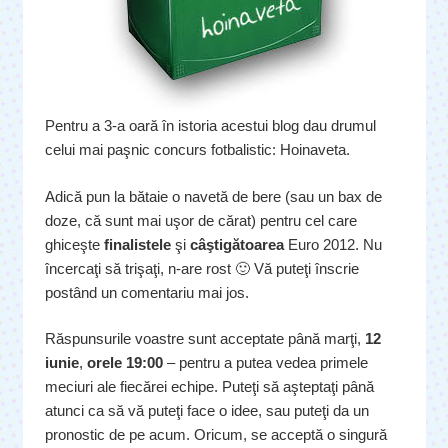
Pentru a 3-a oară în istoria acestui blog dau drumul
celui mai paşnic concurs fotbalistic: Hoinaveta.
Adică pun la bătaie o navetă de bere (sau un bax de
doze, că sunt mai uşor de cărat) pentru cel care
ghiceşte
finalistele
şi
câştigătoarea
Euro 2012. Nu
încercaţi să trişaţi, n-are rost 🙂 Vă puteţi înscrie
postând un comentariu mai jos.
Răspunsurile voastre sunt acceptate până marţi,
12
iunie
,
orele 19:00
– pentru a putea vedea primele
meciuri ale fiecărei echipe. Puteţi să aşteptaţi până
atunci ca să vă puteţi face o idee, sau puteţi da un
pronostic de pe acum. Oricum, se acceptă o singură