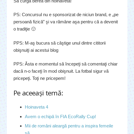
Să curgă berea din hoinavetă!
PS: Concursul nu e sponsorizat de niciun brand, e „pe
persoană fizică” şi va rămâne aşa pentru că a devenit
o tradiţie 🙂
PPS: M-aş bucura să câştige unul dintre cititorii
obişnuiţi ai acestui blog
PPS: Ăsta e momentul să începeţi să comentaţi chiar
dacă n-o faceţi în mod obişnuit. La fotbal sigur vă
pricepeţi. Toţi ne pricepem!
Pe aceeaşi temă:
Hoinaveta 4
Avem o echipă în FIA EcoRally Cup!
Mii de români aleargă pentru a inspira femeile
să…