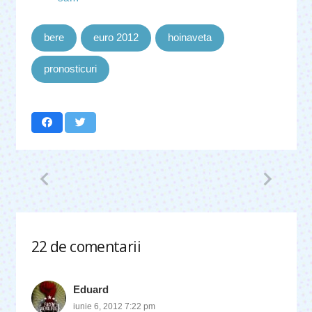
bere
euro 2012
hoinaveta
pronosticuri
22
de comentarii
.
Eduard
iunie 6, 2012 7:22 pm