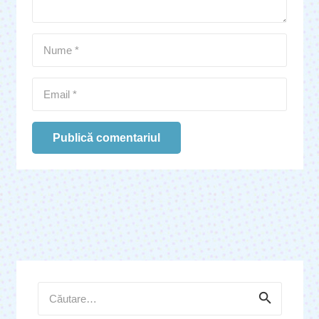
Publică comentariul
Caută
după: