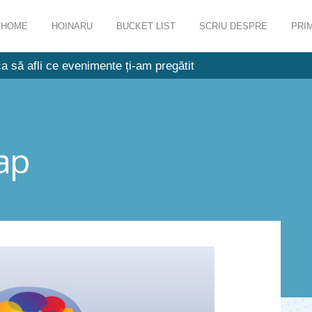
HOME
HOINARU
BUCKET LIST
SCRIU DESPRE
PRIM
a să afli ce evenimente ți-am pregătit
ap