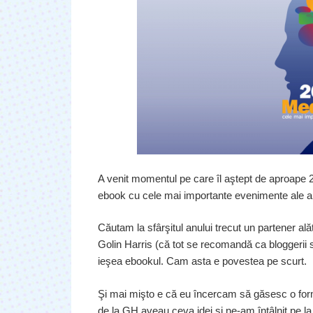
A venit momentul pe care îl aştept de aproape 2 
ebook cu cele mai importante evenimente ale an
Căutam la sfârşitul anului trecut un partener al
Golin Harris (că tot se recomandă ca bloggerii s
ieşea ebookul. Cam asta e povestea pe scurt.
Şi mai mişto e că eu încercam să găsesc o form
de la GH aveau ceva idei şi ne-am întâlnit pe la