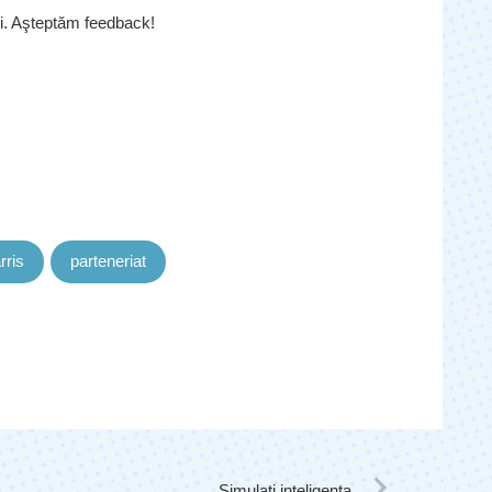
i. Aşteptăm feedback!
rris
parteneriat
Simulaţi inteligenţa