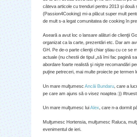
câteva articole cu trenduri pentru 2013 şi două 
(Passion4Cooking) mi-a plăcut super mult pentr
de mult s-a legat comunitatea de cooking în prez
Aseară a avut loc o lansare alături de clienţii G
organizat ca la carte, prezentări etc. Dar am avut
GH. Pe de-o parte clienţii chiar ştiau cu ce se
actuale (nu chestii de tipul „să îmi fac pagină sa
abordare foarte realistă şi nişte recomandări pert
puţine petreceri, mai multe proiecte pe termen l
Un mare mulţumesc
Ancăi Bundaru
, care a lu
pe care am ajuns să o visez noaptea :)) #truest
Un mare mulţumesc lui
Alex
, care n-a dormit pâ
Mulţumesc Hortensia, mulţumesc Raluca, mulţume
evenimentul de ieri.