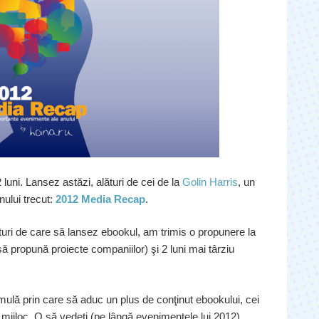
luni. Lansez astăzi, alături de cei de la
Golin Harris
, un
ului trecut:
2012 Media Recap
.
ături de care să lansez ebookul, am trimis o propunere la
ă propună proiecte companiilor) şi 2 luni mai târziu
ulă prin care să aduc un plus de conţinut ebookului, cei
 mijloc. O să vedeţi (pe lângă evenimentele lui 2012)