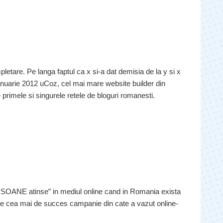
letare. Pe langa faptul ca x si-a dat demisia de la y si x
 Ianuarie 2012 uCoz, cel mai mare website builder din
 primele si singurele retele de bloguri romanesti.
SOANE atinse” in mediul online cand in Romania exista
ca e cea mai de succes campanie din cate a vazut online-