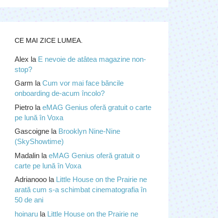
CE MAI ZICE LUMEA.
Alex
la
E nevoie de atâtea magazine non-
stop?
Garm
la
Cum vor mai face băncile
onboarding de-acum încolo?
Pietro
la
eMAG Genius oferă gratuit o carte
pe lună în Voxa
Gascoigne
la
Brooklyn Nine-Nine
(SkyShowtime)
Madalin
la
eMAG Genius oferă gratuit o
carte pe lună în Voxa
Adrianooo
la
Little House on the Prairie ne
arată cum s-a schimbat cinematografia în
50 de ani
hoinaru
la
Little House on the Prairie ne