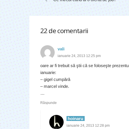
22
de comentarii
.
vali
ianuarie 24, 2013 12:25 pm
oare ar fi trebuit să ştii că se foloseşte prezent
ianuarie:
– gigel cumpără
– marcel vinde.
…
Răspunde
hoinaru
ianuarie 24, 2013 12:28 pm