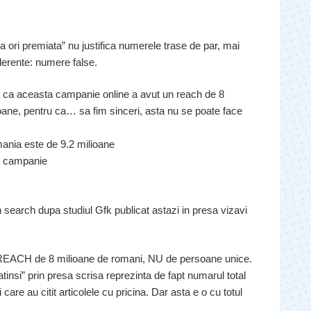
a ori premiata” nu justifica numerele trase de par, mai
derente: numere false.
te ca aceasta campanie online a avut un reach de 8
oane, pentru ca… sa fim sinceri, asta nu se poate face
omania este de 9.2 milioane
in campanie
n search dupa studiul Gfk publicat astazi in presa vizavi
 REACH de 8 milioane de romani, NU de persoane unice.
tinsi” prin presa scrisa reprezinta de fapt numarul total
ei care au citit articolele cu pricina. Dar asta e o cu totul