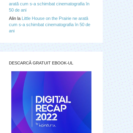
arată cum s-a schimbat cinematografia în
50 de ani
Alin
la
Little House on the Prairie ne arată
cum s-a schimbat cinematografia în 50 de
ani
DESCARCĂ GRATUIT EBOOK-UL