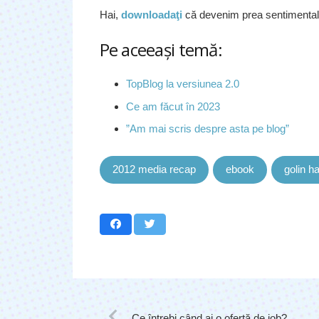
Hai,
downloadaţi
că devenim prea sentimental
Pe aceeaşi temă:
TopBlog la versiunea 2.0
Ce am făcut în 2023
”Am mai scris despre asta pe blog”
2012 media recap
ebook
golin ha
Ce întrebi când ai o ofertă de job?