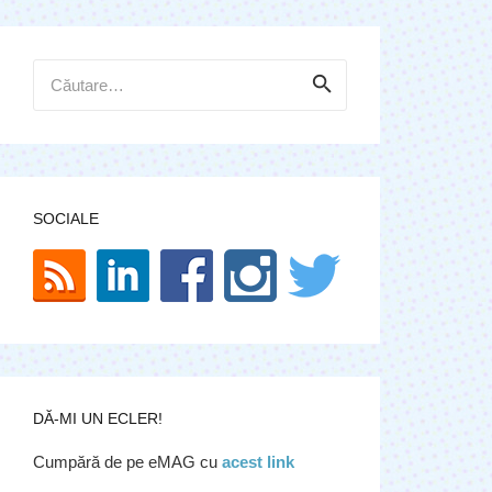
Caută
după:
SOCIALE
DĂ-MI UN ECLER!
Cumpără de pe eMAG cu
acest link