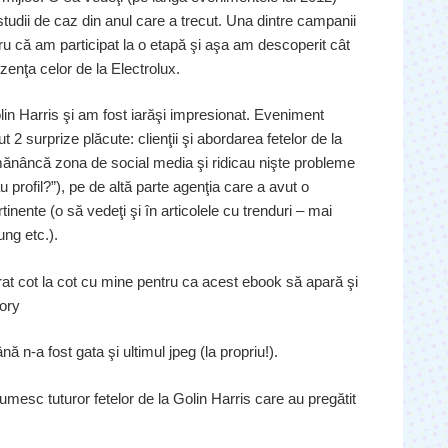
studii de caz din anul care a trecut. Una dintre campanii
u că am participat la o etapă şi aşa am descoperit cât
enţa celor de la Electrolux.
olin Harris şi am fost iarăşi impresionat. Eveniment
 2 surprize plăcute: clienţii şi abordarea fetelor de la
 mănâncă zona de social media şi ridicau nişte probleme
u profil?”), pe de altă parte agenţia care a avut o
inente (o să vedeţi şi în articolele cu trenduri – mai
ung etc.).
crat cot la cot cu mine pentru ca acest ebook să apară şi
ory
nă n-a fost gata şi ultimul jpeg (la propriu!).
sc tuturor fetelor de la Golin Harris care au pregătit