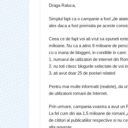
Draga Raluca,
Simplul fapt ca o campanie a fost „de atate
ales daca a fost premiata pe aceste consi
Ceea ce de fapt voi ati vrut sa spuneti es
milioane. Nu ca a atins 8 milioane de pers
cu o mana de bloggeri, in conditile in care:
1. numarul de utilizatori de internet din R
2. nu toti citesc blogurile selectate de voi 
3. ati avut doar 25 de postari related
Pentru mai multe informatii (realiste), da u
de utilizatorii romani de Internet.
Prin urmare, campania voastra a avut un
La fel cum din aia 1.5 milioane de romani „a
de cititori al publicatiilor respective si nu c
alta poveste.