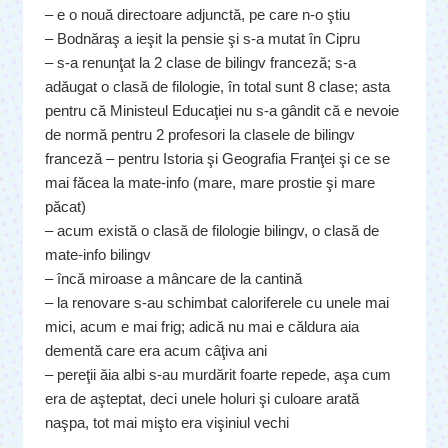
– e o nouă directoare adjunctă, pe care n-o ştiu
– Bodnăraş a ieşit la pensie şi s-a mutat în Cipru
– s-a renunţat la 2 clase de bilingv franceză; s-a
adăugat o clasă de filologie, în total sunt 8 clase; asta
pentru că Ministeul Educaţiei nu s-a gândit că e nevoie
de normă pentru 2 profesori la clasele de bilingv
franceză – pentru Istoria şi Geografia Franţei şi ce se
mai făcea la mate-info (mare, mare prostie şi mare
păcat)
– acum există o clasă de filologie bilingv, o clasă de
mate-info bilingv
– încă miroase a mâncare de la cantină
– la renovare s-au schimbat caloriferele cu unele mai
mici, acum e mai frig; adică nu mai e căldura aia
dementă care era acum câţiva ani
– pereţii ăia albi s-au murdărit foarte repede, aşa cum
era de aşteptat, deci unele holuri şi culoare arată
naşpa, tot mai mişto era vişiniul vechi