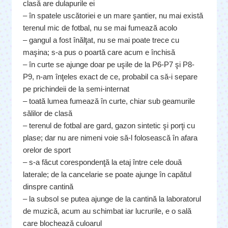
clasă are dulapurile ei
– în spatele uscătoriei e un mare şantier, nu mai există
terenul mic de fotbal, nu se mai fumează acolo
– gangul a fost înălţat, nu se mai poate trece cu
maşina; s-a pus o poartă care acum e închisă
– în curte se ajunge doar pe uşile de la P6-P7 şi P8-
P9, n-am înţeles exact de ce, probabil ca să-i separe
pe prichindeii de la semi-internat
– toată lumea fumează în curte, chiar sub geamurile
sălilor de clasă
– terenul de fotbal are gard, gazon sintetic şi porţi cu
plase; dar nu are nimeni voie să-l folosească în afara
orelor de sport
– s-a făcut corespondenţă la etaj între cele două
laterale; de la cancelarie se poate ajunge în capătul
dinspre cantină
– la subsol se putea ajunge de la cantină la laboratorul
de muzică, acum au schimbat iar lucrurile, e o sală
care blochează culoarul