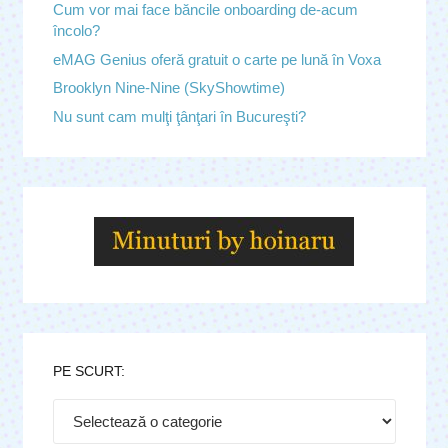
Cum vor mai face băncile onboarding de-acum
încolo?
eMAG Genius oferă gratuit o carte pe lună în Voxa
Brooklyn Nine-Nine (SkyShowtime)
Nu sunt cam mulţi ţânţari în Bucureşti?
PE SCURT:
Pe
scurt: