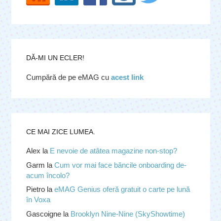
DĂ-MI UN ECLER!
Cumpără de pe eMAG cu
acest link
CE MAI ZICE LUMEA.
Alex
la
E nevoie de atâtea magazine non-stop?
Garm
la
Cum vor mai face băncile onboarding de-
acum încolo?
Pietro
la
eMAG Genius oferă gratuit o carte pe lună
în Voxa
Gascoigne
la
Brooklyn Nine-Nine (SkyShowtime)