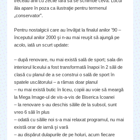
treceau anii cu zecile fără să se schimbe ceva. Locul
ăla apare în poza ca ilustraţie pentru termenul
„conservator”.
Pentru nostalgicii care au învăţat la finalul anilor ’90 –
începutul anilor 2000 şi n-au mai reuşit să ajungă pe
acolo, iată un scurt update:
– după renovare, nu mai există sală de sport; sala din
interiorul liceului a fost transformată înapoi în 2 săli de
clasă cu planul de a se construi o sală de sport în
spatele uscătorului – a rămas doar planul
– nu mai există butic în liceu, copiii au voie să meargă
la Mega Image-ul de vis-a-vis de Biserica Icoanei
– la renovare s-au deschis sălile de la subsol, sunt
vreo 6 săli în plus
– odată cu sălile noi s-a mai relaxat programul, nu mai
există orar de iarnă şi vară
– au dispărut dulapurile de pe holuri, acum fiecare