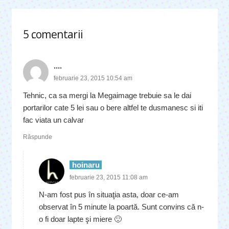
5
comentarii
.
....
februarie 23, 2015 10:54 am
Tehnic, ca sa mergi la Megaimage trebuie sa le dai
portarilor cate 5 lei sau o bere altfel te dusmanesc si iti
fac viata un calvar
Răspunde
hoinaru
februarie 23, 2015 11:08 am
N-am fost pus în situaţia asta, doar ce-am
observat în 5 minute la poartă. Sunt convins că n-
o fi doar lapte şi miere 🙂