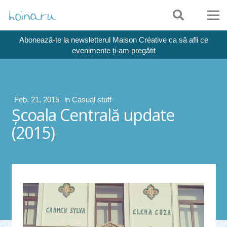
Abonează-te la newsletterul Maison Créative ca să afli ce
evenimente ți-am pregătit
Feb. 21, 2015
in
Casual stuff
Şcoala Centrală update
(2015)