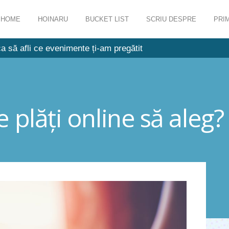
HOME
HOINARU
BUCKET LIST
SCRIU DESPRE
PRIM
a să afli ce evenimente ți-am pregătit
 plăţi online să aleg?