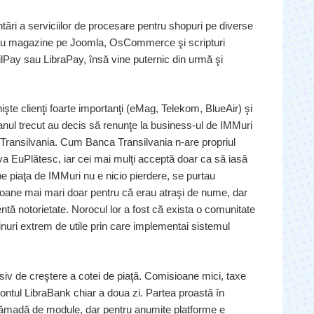
ări a serviciilor de procesare pentru shopuri pe diverse
u magazine pe Joomla, OsCommerce şi scripturi
Pay sau LibraPay, însă vine puternic din urmă şi
te clienţi foarte importanţi (eMag, Telekom, BlueAir) şi
 anul trecut au decis să renunţe la business-ul de IMMuri
 Transilvania. Cum Banca Transilvania n-are propriul
ativa EuPlătesc, iar cei mai mulţi acceptă doar ca să iasă
pe piaţa de IMMuri nu e nicio pierdere, se purtau
soane mai mari doar pentru că erau atraşi de nume, dar
tă notorietate. Norocul lor a fost că exista o comunitate
nuri extrem de utile prin care implementai sistemul
v de creştere a cotei de piaţă. Comisioane mici, taxe
 contul LibraBank chiar a doua zi. Partea proastă în
grămadă de module, dar pentru anumite platforme e