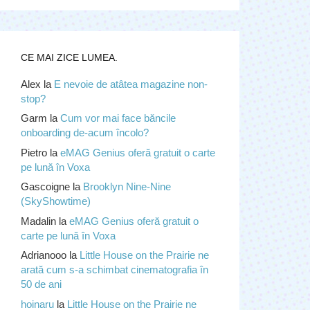
CE MAI ZICE LUMEA.
Alex
la
E nevoie de atâtea magazine non-
stop?
Garm
la
Cum vor mai face băncile
onboarding de-acum încolo?
Pietro
la
eMAG Genius oferă gratuit o carte
pe lună în Voxa
Gascoigne
la
Brooklyn Nine-Nine
(SkyShowtime)
Madalin
la
eMAG Genius oferă gratuit o
carte pe lună în Voxa
Adrianooo
la
Little House on the Prairie ne
arată cum s-a schimbat cinematografia în
50 de ani
hoinaru
la
Little House on the Prairie ne