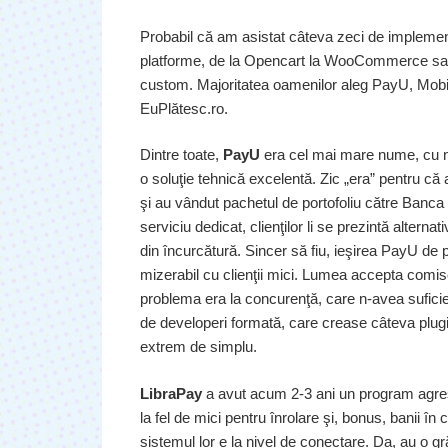
Probabil că am asistat câteva zeci de implement
platforme, de la Opencart la WooCommerce sa
custom. Majoritatea oamenilor aleg PayU, Mobil
EuPlătesc.ro.
Dintre toate,
PayU
era cel mai mare nume, cu niş
o soluţie tehnică excelentă. Zic „era” pentru că
şi au vândut pachetul de portofoliu către Banca
serviciu dedicat, clienţilor li se prezintă altern
din încurcătură. Sincer să fiu, ieşirea PayU de 
mizerabil cu clienţii mici. Lumea accepta comi
problema era la concurenţă, care n-avea suficien
de developeri formată, care crease câteva plugi
extrem de simplu.
LibraPay
a avut acum 2-3 ani un program agresi
la fel de mici pentru înrolare şi, bonus, banii în
sistemul lor e la nivel de conectare. Da, au o 