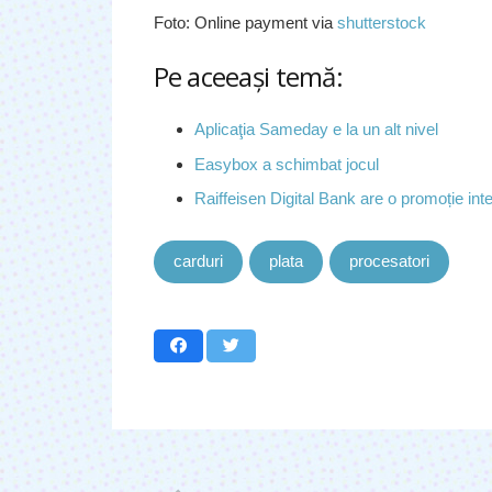
Foto: Online payment via
shutterstock
Pe aceeaşi temă:
Aplicaţia Sameday e la un alt nivel
Easybox a schimbat jocul
Raiffeisen Digital Bank are o promoție int
carduri
plata
procesatori