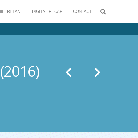
II TREI ANI
DIGITAL RECAP
CONTACT
 (2016)