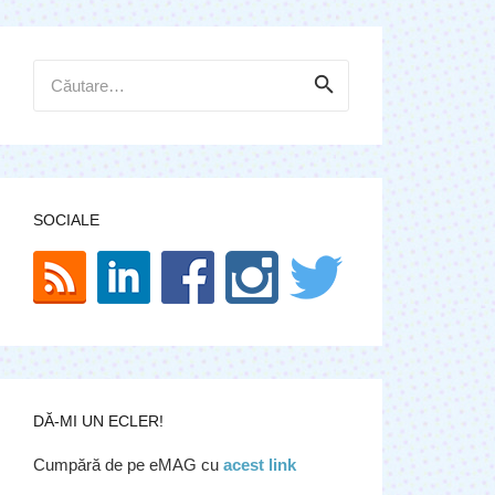
Caută
după:
SOCIALE
DĂ-MI UN ECLER!
Cumpără de pe eMAG cu
acest link