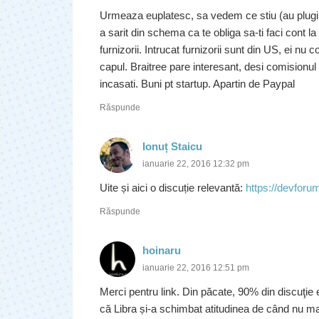
Urmeaza euplatesc, sa vedem ce stiu (au plugin
a sarit din schema ca te obliga sa-ti faci cont la
furnizorii. Intrucat furnizorii sunt din US, ei nu
capul. Braitree pare interesant, desi comisionul
incasati. Buni pt startup. Apartin de Paypal
Răspunde
Ionuț Staicu
ianuarie 22, 2016 12:32 pm
Uite și aici o discuție relevantă:
https://devforu
Răspunde
hoinaru
ianuarie 22, 2016 12:51 pm
Merci pentru link. Din păcate, 90% din discuţie 
că Libra și-a schimbat atitudinea de când nu ma