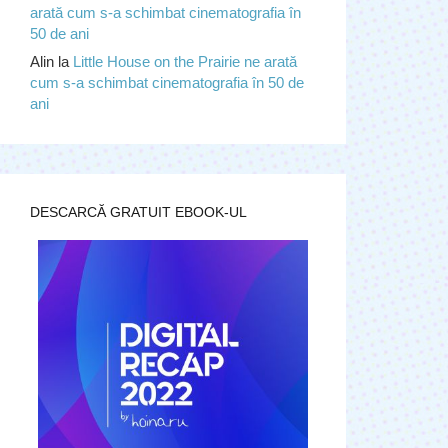
arată cum s-a schimbat cinematografia în
50 de ani
Alin
la
Little House on the Prairie ne arată
cum s-a schimbat cinematografia în 50 de
ani
DESCARCĂ GRATUIT EBOOK-UL