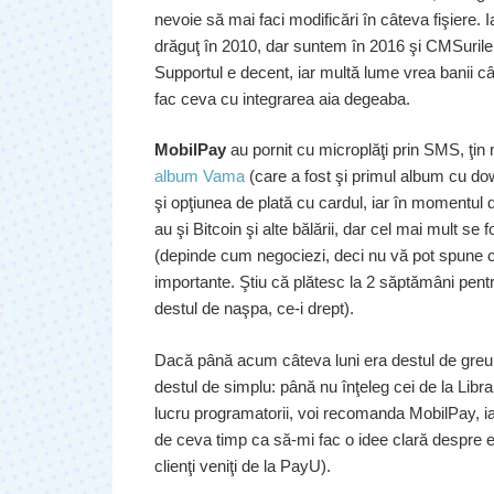
nevoie să mai faci modificări în câteva fişiere. 
drăguţ în 2010, dar suntem în 2016 şi CMSurile 
Supportul e decent, iar multă lume vrea banii câ
fac ceva cu integrarea aia degeaba.
MobilPay
au pornit cu microplăţi prin SMS, ţi
album Vama
(care a fost şi primul album cu do
şi opţiunea de plată cu cardul, iar în momentul 
au şi Bitcoin şi alte bălării, dar cel mai mult se
(depinde cum negociezi, deci nu vă pot spune cif
importante. Ştiu că plătesc la 2 săptămâni pent
destul de naşpa, ce-i drept).
Dacă până acum câteva luni era destul de greu 
destul de simplu: până nu înţeleg cei de la Libr
lucru programatorii, voi recomanda MobilPay, i
de ceva timp ca să-mi fac o idee clară despre e
clienţi veniţi de la PayU).