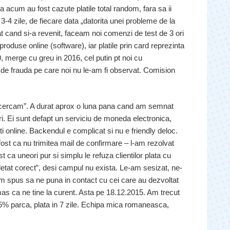
 acum au fost cazute platile total random, fara sa ii
 3-4 zile, de fiecare data „datorita unei probleme de la
t cand si-a revenit, faceam noi comenzi de test de 3 ori
roduse online (software), iar platile prin card reprezinta
, merge cu greu in 2016, cel putin pt noi cu
de frauda pe care noi nu le-am fi observat. Comision
 incercam”. A durat aprox o luna pana cand am semnat
iri. Ei sunt defapt un serviciu de moneda electronica,
ti online. Backendul e complicat si nu e friendly deloc.
ost ca nu trimitea mail de confirmare – l-am rezolvat
ost ca uneori pur si simplu le refuza clientilor plata cu
at corect”, desi campul nu exista. Le-am sesizat, ne-
m spus sa ne puna in contact cu cei care au dezvoltat
as ca ne tine la curent. Asta pe 18.12.2015. Am trecut
% parca, plata in 7 zile. Echipa mica romaneasca,