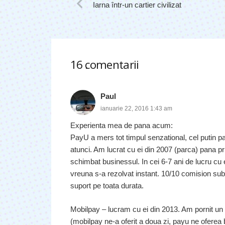
Iarna într-un cartier civilizat
16
comentarii
.
Paul
ianuarie 22, 2016 1:43 am
Experienta mea de pana acum:
PayU a mers tot timpul senzational, cel putin pa
atunci. Am lucrat cu ei din 2007 (parca) pana p
schimbat businessul. In cei 6-7 ani de lucru cu 
vreuna s-a rezolvat instant. 10/10 comision sub 2
suport pe toata durata.
Mobilpay – lucram cu ei din 2013. Am pornit un
(mobilpay ne-a oferit a doua zi, payu ne oferea b