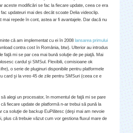
Iar aceste modificări se fac la fiecare update, ceea ce era
fac updateuri mai des decât scoate Delia videoclip.
t mai repede în cont, astea ar fi avantajele. Dar dacă nu
n minte că am implementat cu ei în 2008
lansarea primului
wnload contra cost în România, btw). Ulterior au introdus
de faţă mi se par cea mai bună soluţie de pe piaţă. Mai
 folosesc cardul şi SMSul. Flexibili, comisioane ok
re), o serie de pluginuri disponibile pentru platformele
ru card şi la vreo 45 de zile pentru SMSuri (ceea ce e
să alegi un procesator, în momentul de faţă mi se pare
a că fiecare update de platformă n-ar trebui să pună la
ar ca soluţie de backup EuPlătesc (deşi mai am nevoie
i, plus că trebuie văzut cum vor gestiona fluxul mare de