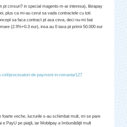
 pt cmsuri? in special magento m-ar interesa), librapay
 ei, plus ca mi-au cerut sa vada contractele cu toti
 concept sa faca contract pt asa ceva, deci nu-mi bat
 mare (2.9%+0.3 eur), insa au 0 taxa pt primii 50.000 eur
m.ro/t/procesatori-de-payment-in-romania/127
e foarte veche, lucrurile s-au schimbat mult, mi se pare
i e PayU pe piaţă, iar Mobilpay a îmbunătăţit mult