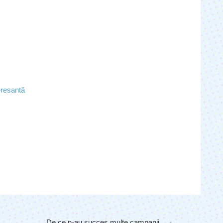
eresantă
De ce n-au succes multe campanii