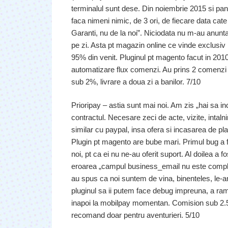
terminalul sunt dese. Din noiembrie 2015 si pana
faca nimeni nimic, de 3 ori, de fiecare data cate
Garanti, nu de la noi”. Niciodata nu m-au anunta
pe zi. Asta pt magazin online ce vinde exclusiv p
95% din venit. Pluginul pt magento facut in 2010
automatizare flux comenzi. Au prins 2 comenzi 
sub 2%, livrare a doua zi a banilor. 7/10
Prioripay – astia sunt mai noi. Am zis „hai sa
contractul. Necesare zeci de acte, vizite, intaln
similar cu paypal, insa ofera si incasarea de pla
Plugin pt magento are bube mari. Primul bug a f
noi, pt ca ei nu ne-au oferit suport. Al doilea a f
eroarea „campul business_email nu este complet
au spus ca noi suntem de vina, binenteles, le-a
pluginul sa ii putem face debug impreuna, a ram
inapoi la mobilpay momentan. Comision sub 2.5
recomand doar pentru aventurieri. 5/10