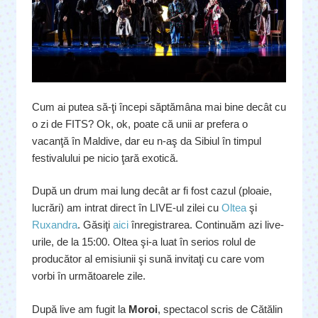
Cum ai putea să-ţi începi săptămâna mai bine decât cu
o zi de FITS? Ok, ok, poate că unii ar prefera o
vacanţă în Maldive, dar eu n-aş da Sibiul în timpul
festivalului pe nicio ţară exotică.
După un drum mai lung decât ar fi fost cazul (ploaie,
lucrări) am intrat direct în LIVE-ul zilei cu
Oltea
şi
Ruxandra
. Găsiţi
aici
înregistrarea. Continuăm azi live-
urile, de la 15:00. Oltea şi-a luat în serios rolul de
producător al emisiunii şi sună invitaţi cu care vom
vorbi în următoarele zile.
După live am fugit la
Moroi
, spectacol scris de Cătălin