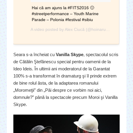
Hai că am ajuns la #FITS2016 🙂
#streetperformance – Youth Marine
Parade – Polonia #festival #sibiu
A video posted by Alex Ciucă (@hoinaru) on
Jun 13, 
Seara s-a încheiat cu
Vanilla Skype
, spectacolul scris
de Cătălin Ştefănescu special pentru oamenii de la
Ideo Ideis. În ultimii ani moderatorul de la Garantat
100% s-a transformat în dramaturg şi îl prinde extrem
de bine rolul ăsta, de la adaptarea romanului
„Moromeţii” din „Păi despre ce vorbim noi aici,
domnule?” până la spectacole precum Moroi şi Vanilla
Skype.