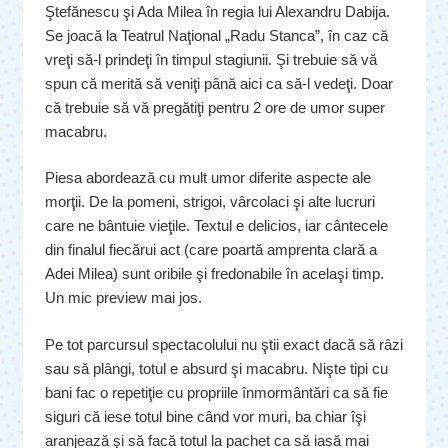
Ştefănescu şi Ada Milea în regia lui Alexandru Dabija.
Se joacă la Teatrul Naţional „Radu Stanca”, în caz că
vreţi să-l prindeţi în timpul stagiunii. Şi trebuie să vă
spun că merită să veniţi până aici ca să-l vedeţi. Doar
că trebuie să vă pregătiţi pentru 2 ore de umor super
macabru.
Piesa abordează cu mult umor diferite aspecte ale
morţii. De la pomeni, strigoi, vârcolaci şi alte lucruri
care ne bântuie vieţile. Textul e delicios, iar cântecele
din finalul fiecărui act (care poartă amprenta clară a
Adei Milea) sunt oribile şi fredonabile în acelaşi timp.
Un mic preview mai jos.
Pe tot parcursul spectacolului nu ştii exact dacă să râzi
sau să plângi, totul e absurd şi macabru. Nişte tipi cu
bani fac o repetiţie cu propriile înmormântări ca să fie
siguri că iese totul bine când vor muri, ba chiar îşi
aranjează şi să facă totul la pachet ca să iasă mai