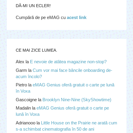
DĂ-MI UN ECLER!
Cumpără de pe eMAG cu
acest link
CE MAI ZICE LUMEA.
Alex
la
E nevoie de atâtea magazine non-stop?
Garm
la
Cum vor mai face băncile onboarding de-
acum încolo?
Pietro
la
eMAG Genius oferă gratuit o carte pe lună
în Voxa
Gascoigne
la
Brooklyn Nine-Nine (SkyShowtime)
Madalin
la
eMAG Genius oferă gratuit o carte pe
lună în Voxa
Adrianooo
la
Little House on the Prairie ne arată cum
s-a schimbat cinematografia în 50 de ani