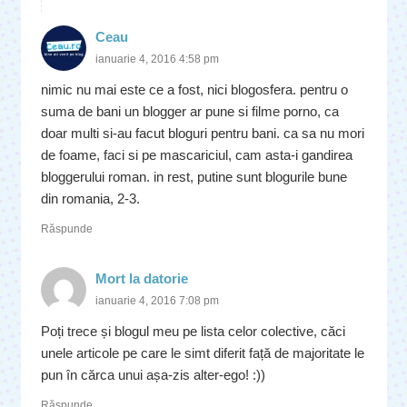
Ceau
ianuarie 4, 2016 4:58 pm
nimic nu mai este ce a fost, nici blogosfera. pentru o
suma de bani un blogger ar pune si filme porno, ca
doar multi si-au facut bloguri pentru bani. ca sa nu mori
de foame, faci si pe mascariciul, cam asta-i gandirea
bloggerului roman. in rest, putine sunt blogurile bune
din romania, 2-3.
Răspunde
Mort la datorie
ianuarie 4, 2016 7:08 pm
Poți trece și blogul meu pe lista celor colective, căci
unele articole pe care le simt diferit față de majoritate le
pun în cărca unui așa-zis alter-ego! :))
Răspunde