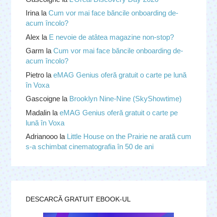
Irina
la
Cum vor mai face băncile onboarding de-
acum încolo?
Alex
la
E nevoie de atâtea magazine non-stop?
Garm
la
Cum vor mai face băncile onboarding de-
acum încolo?
Pietro
la
eMAG Genius oferă gratuit o carte pe lună
în Voxa
Gascoigne
la
Brooklyn Nine-Nine (SkyShowtime)
Madalin
la
eMAG Genius oferă gratuit o carte pe
lună în Voxa
Adrianooo
la
Little House on the Prairie ne arată cum
s-a schimbat cinematografia în 50 de ani
DESCARCĂ GRATUIT EBOOK-UL