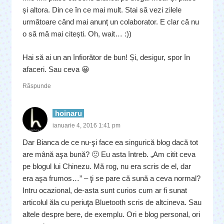
și altora. Din ce în ce mai mult. Stai să vezi zilele
următoare când mai anunț un colaborator. E clar că nu
o să mă mai citești. Oh, wait… :))
Hai să ai un an înfiorător de bun! Și, desigur, spor în
afaceri. Sau ceva 😀
Răspunde
hoinaru
ianuarie 4, 2016 1:41 pm
Dar Bianca de ce nu-şi face ea singurică blog dacă tot
are mână aşa bună? 🙂 Eu asta întreb. „Am citit ceva
pe blogul lui Chinezu. Mă rog, nu era scris de el, dar
era aşa frumos…” – ţi se pare că sună a ceva normal?
Intru ocazional, de-asta sunt curios cum ar fi sunat
articolul ăla cu periuţa Bluetooth scris de altcineva. Sau
altele despre bere, de exemplu. Ori e blog personal, ori