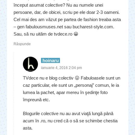
început asumat colective? Nu au numele unei
persoane, dar, de obicei, scriu pe ele doar 2-3 oameni.
Cel mai des am văzut pe partea de fashion treaba asta
– gen fabulousmuses.net sau bucharest-style.com.
Sau, să nu uităm de tvdece.ro 😀
Răspunde
hoinaru
ianuarie 4, 2016 2:04 pm
TVdece nu e blog colectiv 😛 Fabuloasele sunt un
caz particular, ele sunt un „personaj” comun, le ia
lumea la pachet, apar mereu în şedinţe foto
împreună etc.
Blogurile colective nu au avut viaţă lungă până
acum în .ro, nu cred că o să se schimbe chestia
asta.