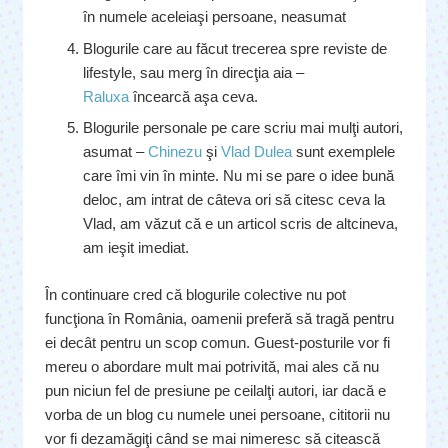
în numele aceleiaşi persoane, neasumat
Blogurile care au făcut trecerea spre reviste de
lifestyle, sau merg în direcţia aia –
Raluxa
încearcă aşa ceva.
Blogurile personale pe care scriu mai mulţi autori,
asumat –
Chinezu
şi
Vlad Dulea
sunt exemplele
care îmi vin în minte. Nu mi se pare o idee bună
deloc, am intrat de câteva ori să citesc ceva la
Vlad, am văzut că e un articol scris de altcineva,
am ieşit imediat.
În continuare cred că blogurile colective nu pot
funcţiona în România, oamenii preferă să tragă pentru
ei decât pentru un scop comun. Guest-posturile vor fi
mereu o abordare mult mai potrivită, mai ales că nu
pun niciun fel de presiune pe ceilalţi autori, iar dacă e
vorba de un blog cu numele unei persoane, cititorii nu
vor fi dezamăgiţi când se mai nimeresc să citească