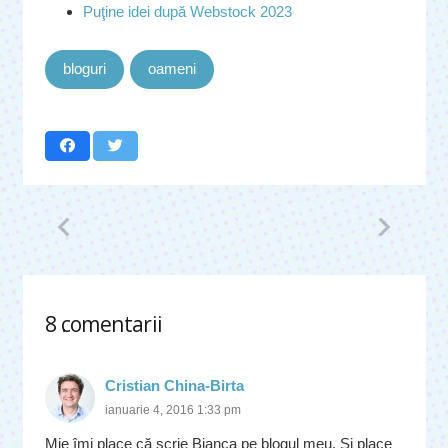
Puţine idei după Webstock 2023
bloguri
oameni
8
comentarii
.
Cristian China-Birta
ianuarie 4, 2016 1:33 pm
Mie îmi place că scrie Bianca pe blogul meu. Și place