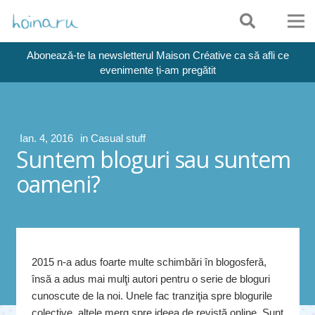
Abonează-te la newsletterul Maison Créative ca să afli ce
evenimente ți-am pregătit
Ian. 4, 2016
in
Casual stuff
Suntem bloguri sau suntem
oameni?
2015 n-a adus foarte multe schimbări în blogosferă,
însă a adus mai mulţi autori pentru o serie de bloguri
cunoscute de la noi. Unele fac tranziţia spre blogurile
colective, altele merg spre ideea de revistă online. Sunt