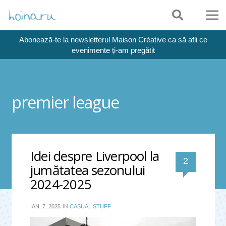
Abonează-te la newsletterul Maison Créative ca să afli ce
evenimente ți-am pregătit
premier league
Idei despre Liverpool la
comentari
2
jumătatea sezonului
2024-2025
IAN. 7, 2025
IN
CASUAL STUFF