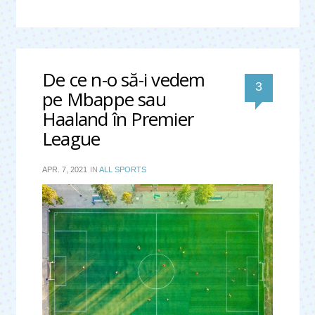
De ce n-o să-i vedem
comentari
3
pe Mbappe sau
Haaland în Premier
League
APR. 7, 2021
IN
ALL SPORTS