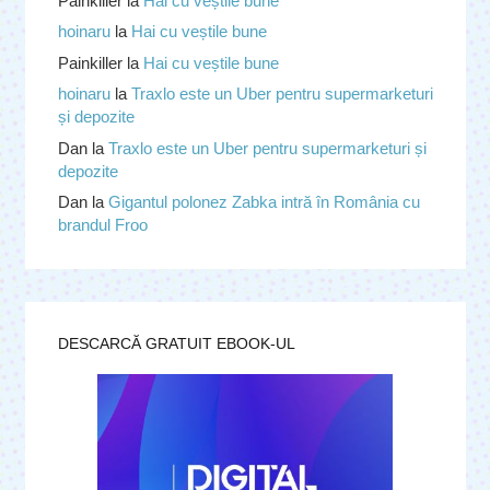
Painkiller
la
Hai cu veștile bune
hoinaru
la
Hai cu veștile bune
Painkiller
la
Hai cu veștile bune
hoinaru
la
Traxlo este un Uber pentru supermarketuri
și depozite
Dan
la
Traxlo este un Uber pentru supermarketuri și
depozite
Dan
la
Gigantul polonez Zabka intră în România cu
brandul Froo
DESCARCĂ GRATUIT EBOOK-UL