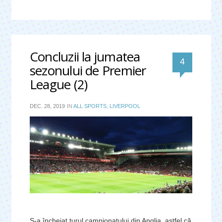
Concluzii la jumatea
comentari
4
sezonului de Premier
League (2)
DEC. 28, 2019
IN
ALL SPORTS
,
LIVERPOOL
S-a încheiat turul campionatului din Anglia, astfel că