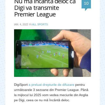
Nu mă încântă deloc că
comentar
10
Digi va transmite
Premier League
IAN. 4, 2022
IN
ALL SPORTS
DigiSport
a preluat drepturile de difuzare
pentru
următoarele 3 sezoane din Premier League. Până
la mijlocul lui 2025 vom vedea meciurile din Anglia
pe Digi, ceea ce nu mă încântă deloc.