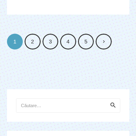
1
2
3
4
5
Caută
după: