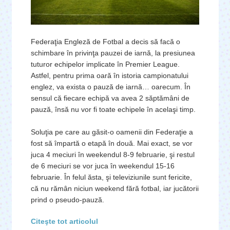
Federaţia Engleză de Fotbal a decis să facă o
schimbare în privinţa pauzei de iarnă, la presiunea
tuturor echipelor implicate în Premier League.
Astfel, pentru prima oară în istoria campionatului
englez, va exista o pauză de iarnă… oarecum. În
sensul că fiecare echipă va avea 2 săptămâni de
pauză, însă nu vor fi toate echipele în acelaşi timp.
Soluţia pe care au găsit-o oamenii din Federaţie a
fost să împartă o etapă în două. Mai exact, se vor
juca 4 meciuri în weekendul 8-9 februarie, şi restul
de 6 meciuri se vor juca în weekendul 15-16
februarie. În felul ăsta, şi televiziunile sunt fericite,
că nu rămân niciun weekend fără fotbal, iar jucătorii
prind o pseudo-pauză.
Citeşte tot articolul