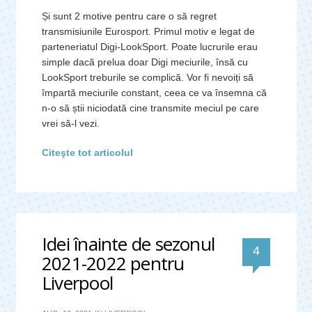
Și sunt 2 motive pentru care o să regret
transmisiunile Eurosport. Primul motiv e legat de
parteneriatul Digi-LookSport. Poate lucrurile erau
simple dacă prelua doar Digi meciurile, însă cu
LookSport treburile se complică. Vor fi nevoiți să
împartă meciurile constant, ceea ce va însemna că
n-o să știi niciodată cine transmite meciul pe care
vrei să-l vezi.
Citeşte tot articolul
Idei înainte de sezonul
comentari
4
2021-2022 pentru
Liverpool