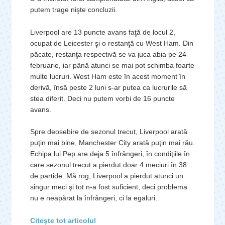
putem trage nişte concluzii.
Liverpool are 13 puncte avans faţă de locul 2,
ocupat de Leicester şi o restanţă cu West Ham. Din
păcate, restanţa respectivă se va juca abia pe 24
februarie, iar până atunci se mai pot schimba foarte
multe lucruri. West Ham este în acest moment în
derivă, însă peste 2 luni s-ar putea ca lucrurile să
stea diferit. Deci nu putem vorbi de 16 puncte
avans.
Spre deosebire de sezonul trecut, Liverpool arată
puţin mai bine, Manchester City arată puţin mai rău.
Echipa lui Pep are deja 5 înfrângeri, în condiţiile în
care sezonul trecut a pierdut doar 4 meciuri în 38
de partide. Mă rog, Liverpool a pierdut atunci un
singur meci şi tot n-a fost suficient, deci problema
nu e neapărat la înfrângeri, ci la egaluri.
Citeşte tot articolul