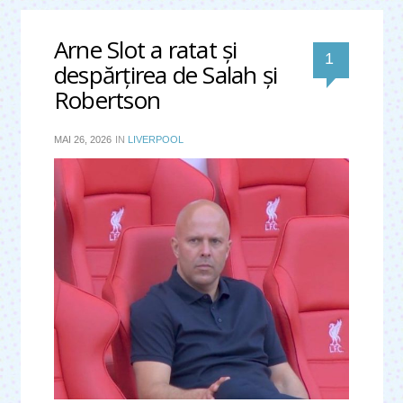
Arne Slot a ratat şi 
comentar
1 
despărţirea de Salah şi 
Robertson
MAI 26, 2026
IN
LIVERPOOL