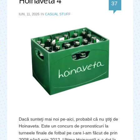
Hoinaveta 4
de 
37 
comentar
IUN. 11, 2026
IN
CASUAL STUFF
Dacă sunteţi mai noi pe-aici, probabil că nu ştiţi de
Hoinaveta. Este un concurs de pronosticuri la
turneele finale de fotbal pe care l-am făcut de prin
2008 până prin 2012. Ultima Hoinavetă s-a dat la