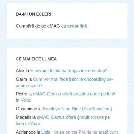
DĂ-MI UN ECLER!
Cumpără de pe eMAG cu
acest link
CE MAI ZICE LUMEA.
Alex
la
E nevoie de atâtea magazine non-stop?
Garm
la
Cum vor mai face băncile onboarding de-
acum încolo?
Pietro
la
eMAG Genius oferă gratuit o carte pe lună 
în Voxa
Gascoigne
la
Brooklyn Nine-Nine (SkyShowtime)
Madalin
la
eMAG Genius oferă gratuit o carte pe 
lună în Voxa
Adrianooo
la
Little House on the Prairie ne arată cum 