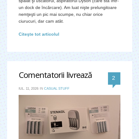
spălat şi uscătorul, aspiratorul Dyson (care stă într-
un dock de încărcare). Am luat nişte prelungitoare
nemţeşti un pic mai scumpe, nu chiar orice
ciurucuri, dar cam atât.
Citeşte tot articolul
Comentatorii livrează
comentar
2 
IUL. 11, 2026
IN
CASUAL STUFF