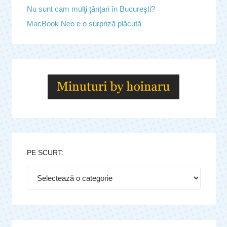
Nu sunt cam mulţi ţânţari în Bucureşti?
MacBook Neo e o surpriză plăcută
PE SCURT:
Pe
scurt: