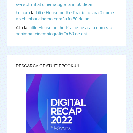
s-a schimbat cinematografia în 50 de ani
hoinaru
la
Little House on the Prairie ne arată cum s-
a schimbat cinematografia în 50 de ani
Alin
la
Little House on the Prairie ne arată cum s-a 
schimbat cinematografia în 50 de ani
DESCARCĂ GRATUIT EBOOK-UL