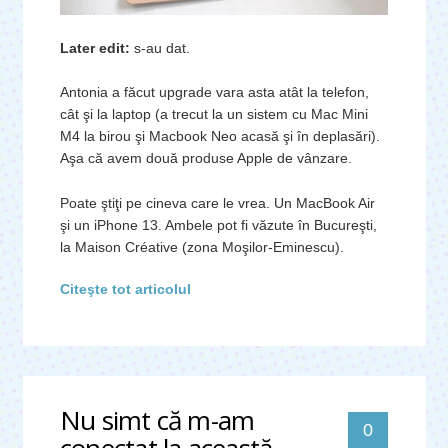
Later edit:
s-au dat.
Antonia a făcut upgrade vara asta atât la telefon,
cât şi la laptop (a trecut la un sistem cu Mac Mini
M4 la birou şi Macbook Neo acasă şi în deplasări).
Aşa că avem două produse Apple de vânzare.
Poate ştiţi pe cineva care le vrea. Un MacBook Air
şi un iPhone 13. Ambele pot fi văzute în Bucureşti,
la Maison Créative (zona Moşilor-Eminescu).
Citeşte tot articolul
Nu simt că m-am 
0
conectat la această 