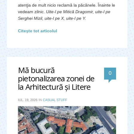
atenţia de mult nicio reclamă la păcănele. Înainte le
vedeam zilnic.
Uite-l pe Mitică Dragomir, uite-l pe
Serghei Mizil, uite-l pe X, uite-l pe Y.
Citeşte tot articolul
Mă bucură 
0
pietonalizarea zonei de 
la Arhitectură şi Litere
IUL. 19, 2026
IN
CASUAL STUFF