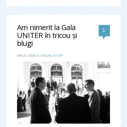
Am nimerit la Gala 
comentar
1 
UNITER în tricou şi 
blugi
MAI 27, 2026
IN
CASUAL STUFF