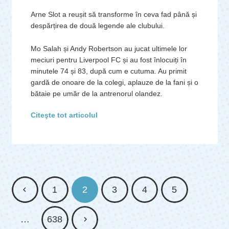
Arne Slot a reușit să transforme în ceva fad până și
despărțirea de două legende ale clubului.
Mo Salah și Andy Robertson au jucat ultimele lor
meciuri pentru Liverpool FC și au fost înlocuiți în
minutele 74 și 83, după cum e cutuma. Au primit
gardă de onoare de la colegi, aplauze de la fani și o
bătaie pe umăr de la antrenorul olandez.
Citeşte tot articolul
1
2
3
4
5
…
638