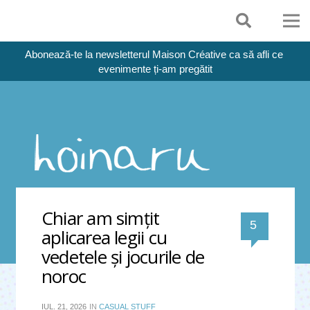
Abonează-te la newsletterul Maison Créative ca să afli ce 
evenimente ți-am pregătit
Chiar am simţit 
comentar
5 
aplicarea legii cu 
vedetele şi jocurile de 
noroc
IUL. 21, 2026
IN
CASUAL STUFF