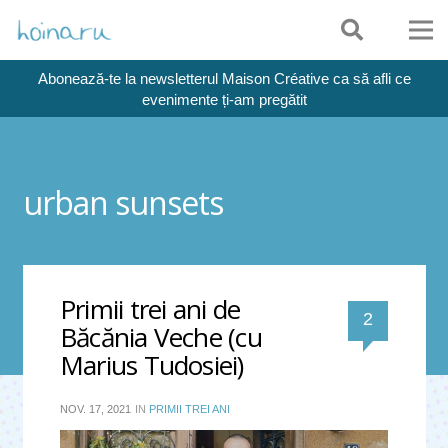
Abonează-te la newsletterul Maison Créative ca să afli ce
evenimente ți-am pregătit
urban sunsets
Primii trei ani de
comentari
2
Băcănia Veche (cu
Marius Tudosiei)
NOV. 17, 2021
IN
PRIMII TREI ANI