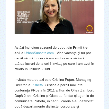
Astăzi încheiem sezonul de debut din
Primii trei
ani
la
UrbanSunsets.com
. Vine vacanţa şi nu pot
decât să mă bucur că am avut ocazia să învăţ
atâtea lucruri de la cei 8 invitaţi pe care i-am avut în
studio în ultimele 2 luni.
Invitata mea de azi este Cristina Puţan, Managing
Director la
PRbeta
. Cristina a pornit mai întâi
conferinţa PRbeta în 2011 alături de Oltea Zambori.
După 2 ani, Cristina şi Oltea au fondat şi agenţia de
comunicare PRbeta, în cadrul căreia s-au dezvoltat
două departamente distincte: corporate şi