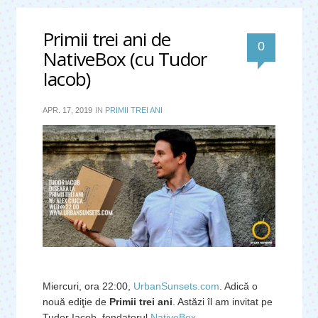
Primii trei ani de
0
NativeBox (cu Tudor
Iacob)
APR. 17, 2019
IN
PRIMII TREI ANI
Miercuri, ora 22:00,
UrbanSunsets.com
. Adică o
nouă ediţie de
Primii trei ani
. Astăzi îl am invitat pe
Tudor Iacob, fondatorul
NativeBox
.