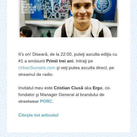
It’s on! Diseară, de la 22:00, puteţi asculta ediţia cu
#1 a emisiunii
Primii trei ani
. Intraţi pe
UrbanSunsets.com
şi veţi putea asculta direct, pe
streamul de radio.
Invitatul meu este
Cristian Ciucă
aka
Ergo
, co-
fondator şi Manager General al brandului de
streetwear
PORC
.
Citeşte tot articolul