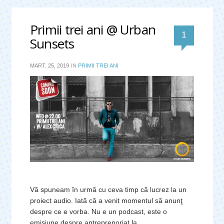
Primii trei ani @ Urban
comentar
1
Sunsets
MART. 25, 2019
IN
PRIMII TREI ANI
Vă spuneam în urmă cu ceva timp că lucrez la un
proiect audio. Iată că a venit momentul să anunţ
despre ce e vorba. Nu e un podcast, este o
emisiune despre antreprenoriat la