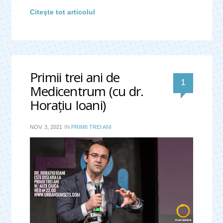
Citeşte tot articolul
Primii trei ani de
comentar
1
Medicentrum (cu dr.
Horaţiu Ioani)
NOV. 3, 2021
IN
PRIMII TREI ANI