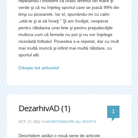
repetându-i insistent că urăsc terenul cel mare şi
verde şi că nu înţeleg sportul care se joacă 99% din
timp cu picioarele. Iar el, spunându-mi cu calm:
„uită-te şi ai să înveţi.” Şi am învăţat, nesperat
pentru răbdarea unei fete şi pentru prejudecăţile
multora cum că femeile nu pot şi nu vor înţelege
niciodată fotbalul. Povestea s-a repetat, dar cu mult
mai multă muncă şi infinit mai multă răbdare, cu
sportul alb.
Citeşte tot articolul
DezarhivAD (1)
comentar
1
OCT. 17, 2012
IN
ADVERTISING/PR
,
ALL SPORTS
Deschidem astăzi o nouă serie de articole