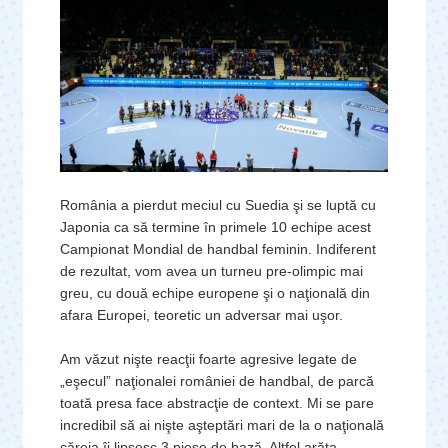
România a pierdut meciul cu Suedia şi se luptă cu
Japonia ca să termine în primele 10 echipe acest
Campionat Mondial de handbal feminin. Indiferent
de rezultat, vom avea un turneu pre-olimpic mai
greu, cu două echipe europene şi o naţională din
afara Europei, teoretic un adversar mai uşor.
Am văzut nişte reacţii foarte agresive legate de
„eşecul” naţionalei româniei de handbal, de parcă
toată presa face abstracţie de context. Mi se pare
incredibil să ai nişte aşteptări mari de la o naţională
căreia îi lipsesc 3 piese de bază. Altfel arăta