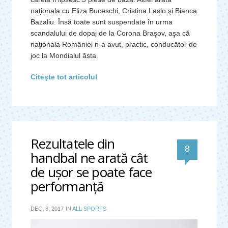
naţionala cu Eliza Buceschi, Cristina Laslo şi Bianca
Bazaliu. Însă toate sunt suspendate în urma
scandalului de dopaj de la Corona Braşov, aşa că
naţionala României n-a avut, practic, conducător de
joc la Mondialul ăsta.
Citeşte tot articolul
Rezultatele din
comentari
8
handbal ne arată cât
de uşor se poate face
performanţă
DEC. 6, 2017
IN
ALL SPORTS