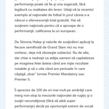
performanţa poate să fie şi una sugerată, fără
legătură cu realitatea din teren. Uitaţi-vă la recentul
exemplu al naţionalei de fotbal în jurul căreia s-a
născut o efervescenţă total gratuită. Hai să
susţinem naţionala pentru că e aproape de o
performanţă: calificarea la un european.
De Simona Halep şi valurile de susţinători apăruţi la
fiecare semifinală de Grand Slam nici nu mai
vorbesc, deja mă oboseşte subiectul. Nu de alta,
dar chiar e nedrept ca atâţia oameni să capitalizeze
pe imaginea fetei ăsteia când are nişte rezultate
notabile şi să o uite când are perioade în care
câştigă „doar” turnee Premier Mandatory sau
Premier 5.
Îi apreciez de 100 de ori mai mult pe amărâţii care
merg non-stop la meciurile naţionalei de rugby şi o
susţin necondiţionat (fără să aibă super
performanţe) decât pe oportuniştii extrem de vocali