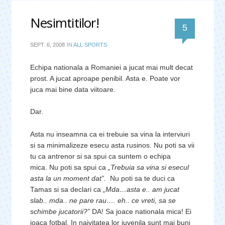
Nesimtitilor!
comentari
5
SEPT. 6, 2008
IN
ALL SPORTS
Echipa nationala a Romaniei a jucat mai mult decat
prost. A jucat aproape penibil. Asta e. Poate vor
juca mai bine data viitoare.
Dar.
Asta nu inseamna ca ei trebuie sa vina la interviuri
si sa minimalizeze esecu asta rusinos. Nu poti sa vii
tu ca antrenor si sa spui ca suntem o echipa
mica. Nu poti sa spui ca
„Trebuia sa vina si esecul
asta la un moment dat”.
Nu poti sa te duci ca
Tamas si sa declari ca
„Mda…asta e.. am jucat
slab.. mda.. ne pare rau…. eh.. ce vreti, sa se
schimbe jucatorii?”
DA! Sa joace nationala mica! Ei
joaca fotbal. In naivitatea lor juvenila sunt mai buni