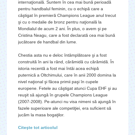
internaţională. Suntem în cea mai bună perioadă
pentru handbalul feminin, cu o echipă care a
câştigat în premieră Champions League anul trecut
şi cu o medalie de bronz pentru naţională la
Mondialul de acum 2 ani. În plus, o avem şi pe
Cristina Neagu, care a fost declarată cea mai bună
jucătoare de handbal din lume.
Chestia asta nu e deloc întâmplătoare şi a fost
construită în ani la rând, cărămidă cu cărămidă. În
istoria recentă a fost mai întâi acea echipă
puternică a Oltchimului, care în anii 2000 domina la
nivel naţional şi făcea primii paşi în cupele
europene. Fetele au câştigat atunci Cupa EHF şi au
reuşit să ajungă în grupele Champions League
(2007-2008). Pe-atunci nu visa nimeni să ajungă în
fazele superioare ale competiţiei, era suficient să
jucăm la masa bogaţilor.
Citeşte tot articolul