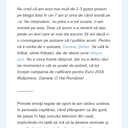
Nu cred că am avut mai mult de 2-3 guest posturi
pe blogul ăsta în cei 7 ani şi ceva de când există pe
.ro. Nu obişnuiesc, nu prea s-a ivit ocazia, n-am
insistat pe asta. Doar că acum s-a nimerit să dau
peste un text care ar mai sta ascuns 16 ani dacă n-
o convingeam pe autoare să-l publice acum. Pentru
că e vorba de o autoare,
Daniela Ştefan
. Se uită la
fotbal, simte fotbalul, dar de obicei scrie
despre
jazz
. Nu e ceva foarte obişnuit, dar nu e deloc rău!
Iar momentul e cât se poate de potrivit, că tot
începe campania de calificare pentru Euro 2016.
Mulţumesc, Daniela 🙂 Hai România!
————
Primele emoţii legate de sport le-am strâns undeva
în perioada copilăriei, când plângeam ca din gură
de şarpe în faţa unicului televizor din casă,
implorându-mi tatăl să mă uit la desene animate şi