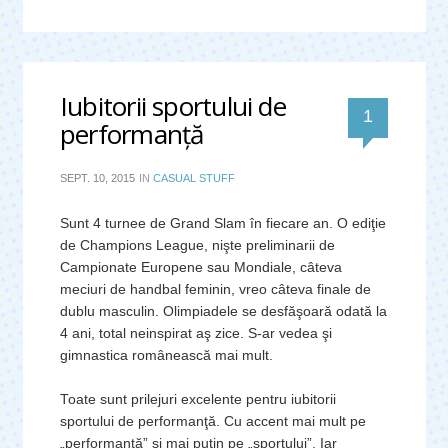
Iubitorii sportului de
comentar
1
performanţă
SEPT. 10, 2015
IN
CASUAL STUFF
Sunt 4 turnee de Grand Slam în fiecare an. O ediţie
de Champions League, nişte preliminarii de
Campionate Europene sau Mondiale, câteva
meciuri de handbal feminin, vreo câteva finale de
dublu masculin. Olimpiadele se desfăşoară odată la
4 ani, total neinspirat aş zice. S-ar vedea şi
gimnastica românească mai mult.
Toate sunt prilejuri excelente pentru iubitorii
sportului de performanţă. Cu accent mai mult pe
„performanţă” şi mai puţin pe „sportului”. Iar