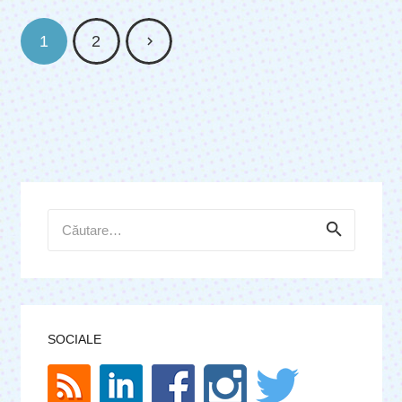
1
2
Caută
după:
SOCIALE