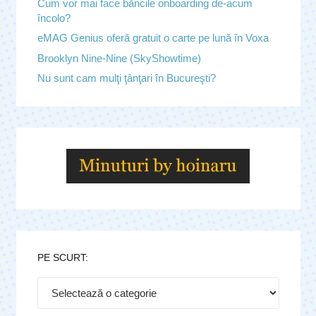
Cum vor mai face băncile onboarding de-acum
încolo?
eMAG Genius oferă gratuit o carte pe lună în Voxa
Brooklyn Nine-Nine (SkyShowtime)
Nu sunt cam mulţi ţânţari în Bucureşti?
PE SCURT:
Pe
scurt: