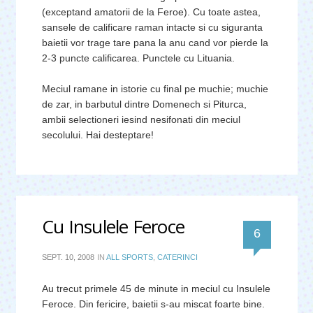
(exceptand amatorii de la Feroe). Cu toate astea,
sansele de calificare raman intacte si cu siguranta
baietii vor trage tare pana la anu cand vor pierde la
2-3 puncte calificarea. Punctele cu Lituania.
Meciul ramane in istorie cu final pe muchie; muchie
de zar, in barbutul dintre Domenech si Piturca,
ambii selectioneri iesind nesifonati din meciul
secolului. Hai desteptare!
Cu Insulele Feroce
comentari
6
SEPT. 10, 2008
IN
ALL SPORTS
,
CATERINCI
Au trecut primele 45 de minute in meciul cu Insulele
Feroce. Din fericire, baietii s-au miscat foarte bine.