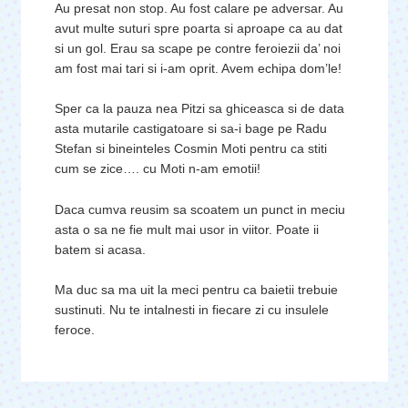
Au presat non stop. Au fost calare pe adversar. Au
avut multe suturi spre poarta si aproape ca au dat
si un gol. Erau sa scape pe contre feroiezii da’ noi
am fost mai tari si i-am oprit. Avem echipa dom’le!
Sper ca la pauza nea Pitzi sa ghiceasca si de data
asta mutarile castigatoare si sa-i bage pe Radu
Stefan si bineinteles Cosmin Moti pentru ca stiti
cum se zice…. cu Moti n-am emotii!
Daca cumva reusim sa scoatem un punct in meciu
asta o sa ne fie mult mai usor in viitor. Poate ii
batem si acasa.
Ma duc sa ma uit la meci pentru ca baietii trebuie
sustinuti. Nu te intalnesti in fiecare zi cu insulele
feroce.