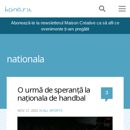
Abonează-te la newsletterul Maison Créative ca să afli ce
evenimente ți-am pregătit
nationala
O urmă de speranță la
comentari
3
naționala de handbal
NOV. 17, 2022
IN
ALL SPORTS